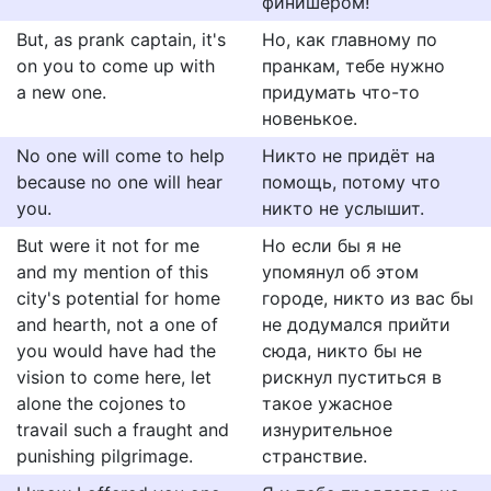
финишёром!
But, as prank captain, it's
Но, как главному по
on you to come up with
пранкам, тебе нужно
a new one.
придумать что-то
новенькое.
No one will come to help
Никто не придёт на
because no one will hear
помощь, потому что
you.
никто не услышит.
But were it not for me
Но если бы я не
and my mention of this
упомянул об этом
city's potential for home
городе, никто из вас бы
and hearth, not a one of
не додумался прийти
you would have had the
сюда, никто бы не
vision to come here, let
рискнул пуститься в
alone the cojones to
такое ужасное
travail such a fraught and
изнурительное
punishing pilgrimage.
странствие.