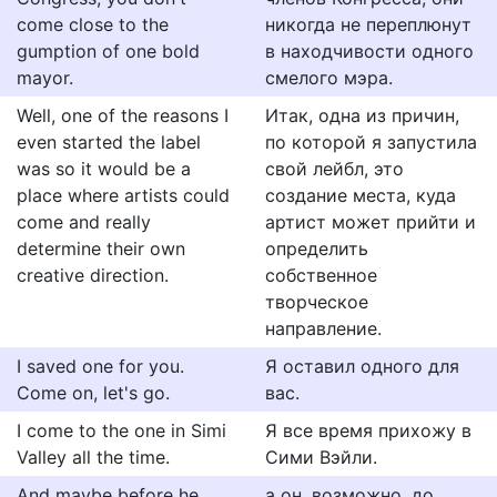
come close to the
никогда не переплюнут
gumption of one bold
в находчивости одного
mayor.
смелого мэра.
Well, one of the reasons I
Итак, одна из причин,
even started the label
по которой я запустила
was so it would be a
свой лейбл, это
place where artists could
создание места, куда
come and really
артист может прийти и
determine their own
определить
creative direction.
собственное
творческое
направление.
I saved one for you.
Я оставил одного для
Come on, let's go.
вас.
I come to the one in Simi
Я все время прихожу в
Valley all the time.
Сими Вэйли.
And maybe before he
а он, возможно, до