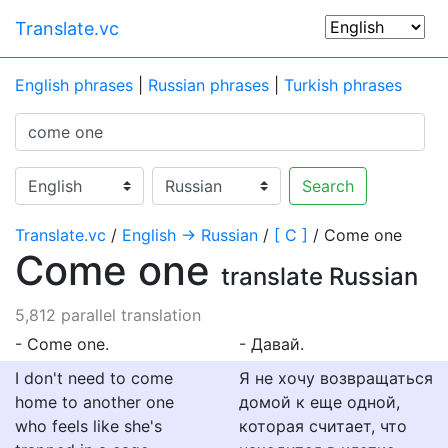
Translate.vc
English phrases
|
Russian phrases
|
Turkish phrases
Search
Translate.vc
/
English → Russian
/
[ C ]
/ Come one
Come one
translate Russian
5,812 parallel translation
- Come one.
- Давай.
I don't need to come
Я не хочу возвращаться
home to another one
домой к еще одной,
who feels like she's
которая считает, что