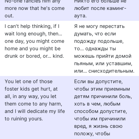
No-one fancies him any
Никто его больше не
more now that he's come
любит после каминг-
out.
аута.
I can't help thinking, if I
Я не могу перестать
wait long enough, then...
думать, что если
one day, you might come
подожду подольше,
home and you might be
то... однажды ты
drunk or bored, or... kind.
можешь прийти домой
пьяным, или уставшим,
или... снисходительным.
You let one of those
Если вы допустите,
foster kids get hurt, at
чтобы этим приемным
all, in any way, you let
детям причинили боль,
them come to any harm,
хоть в чем, любым
and I will dedicate my life
способом допустите,
to ruining yours.
чтобы им причинили
вред, я жизнь свою
положу, чтобы