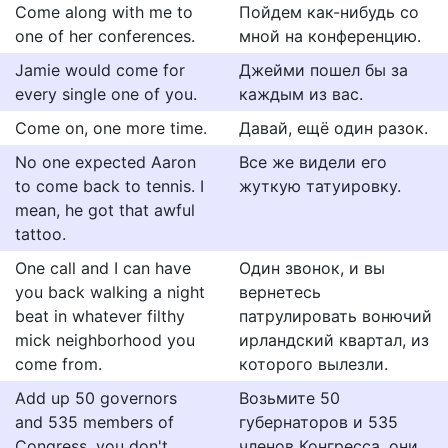
Come along with me to
Пойдем как-нибудь со
one of her conferences.
мной на конференцию.
Jamie would come for
Джейми пошел бы за
every single one of you.
каждым из вас.
Come on, one more time.
Давай, ещё один разок.
No one expected Aaron
Все же видели его
to come back to tennis. I
жуткую татуировку.
mean, he got that awful
tattoo.
One call and I can have
Один звонок, и вы
you back walking a night
вернетесь
beat in whatever filthy
патрулировать вонючий
mick neighborhood you
ирландский квартал, из
come from.
которого вылезли.
Add up 50 governors
Возьмите 50
and 535 members of
губернаторов и 535
Congress, you don't
членов Конгресса, они