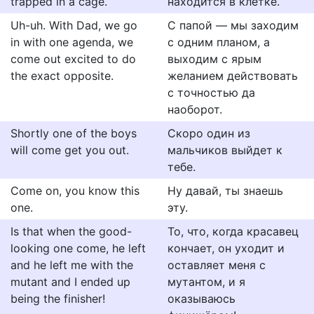
trapped in a cage.
находится в клетке.
Uh-uh. With Dad, we go
С папой — мы заходим
in with one agenda, we
с одним планом, а
come out excited to do
выходим с ярым
the exact opposite.
желанием действовать
с точностью да
наоборот.
Shortly one of the boys
Скоро один из
will come get you out.
мальчиков выйдет к
тебе.
Come on, you know this
Ну давай, ты знаешь
one.
эту.
Is that when the good-
То, что, когда красавец
looking one come, he left
кончает, он уходит и
and he left me with the
оставляет меня с
mutant and I ended up
мутантом, и я
being the finisher!
оказываюсь