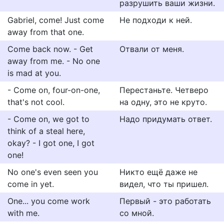
разрушить ваши жизни.
Gabriel, come! Just come
Не подходи к ней.
away from that one.
Come back now. - Get
Отвали от меня.
away from me. - No one
is mad at you.
- Come on, four-on-one,
Перестаньте. Четверо
that's not cool.
на одну, это не круто.
- Come on, we got to
Надо придумать ответ.
think of a steal here,
okay? - I got one, I got
one!
No one's even seen you
Никто ещё даже не
come in yet.
видел, что ты пришел.
One... you come work
Первый - это работать
with me.
со мной.