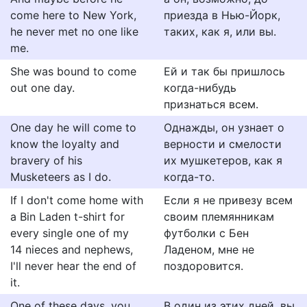
come here to New York,
приезда в Нью-Йорк,
he never met no one like
таких, как я, или вы.
me.
She was bound to come
Ей и так бы пришлось
out one day.
когда-нибудь
признаться всем.
One day he will come to
Однажды, он узнает о
know the loyalty and
верности и смелости
bravery of his
их мушкетеров, как я
Musketeers as I do.
когда-то.
If I don't come home with
Если я не привезу всем
a Bin Laden t-shirt for
своим племянникам
every single one of my
футболки с Бен
14 nieces and nephews,
Ладеном, мне не
I'll never hear the end of
поздоровится.
it.
One of these days, you
В один из этих дней, вы