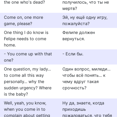
the one who's dead?
получилось, что ты не
мертв?
Come on, one more
Эй, ну ещё одну игру,
game, please?
пожалуйста?
One thing I do know is
Фелипе должен
Felipe needs to come
вернуться.
home.
- You come up with that
- Если бы.
one?
One question, my lady...
Один вопрос, миледи...
to come all this way
чтобы всё понять... к
personally... why the
чему вдруг такая
sudden urgency? Where
срочность?
is the baby?
Well, yeah, you know,
Ну да, знаете, когда
when you come in to
приходишь
complain about getting
пожаловаться, что тебя