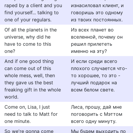
raped by a client and you
изнасиловал клиент, и
find yourself... talking to
говоришь это одному
one of your regulars.
из твоих постоянных.
Of all the planets in the
Из всех планет во
universe, why did he
вселенной, почему он
have to come to this
решил прилететь
one?
именно на эту?
And if one good thing
И если среди всего
can come out of this
плохого случается что-
whole mess, well, then
то хорошее, то это -
they gave us the best
лучший подарок на
freaking gift in the whole
всем белом свете.
world.
Come on, Lisa, I just
Лиса, прошу, дай мне
need to talk to Matt for
поговорить с Мэттом
one minute.
всего одну минуту.
So we're gonna come
Мы будем выходить по