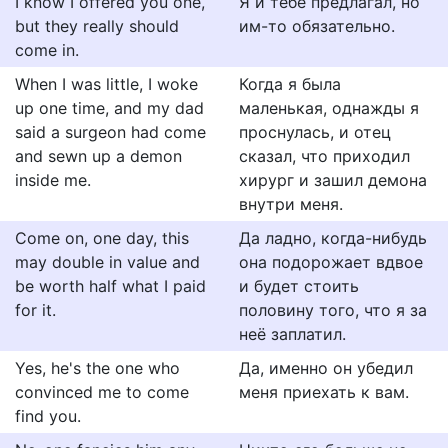
I know I offered you one,
Я и тебе предлагал, но
but they really should
им-то обязательно.
come in.
When I was little, I woke
Когда я была
up one time, and my dad
маленькая, однажды я
said a surgeon had come
проснулась, и отец
and sewn up a demon
сказал, что приходил
inside me.
хирург и зашил демона
внутри меня.
Come on, one day, this
Да ладно, когда-нибудь
may double in value and
она подорожает вдвое
be worth half what I paid
и будет стоить
for it.
половину того, что я за
неё заплатил.
Yes, he's the one who
Да, именно он убедил
convinced me to come
меня приехать к вам.
find you.