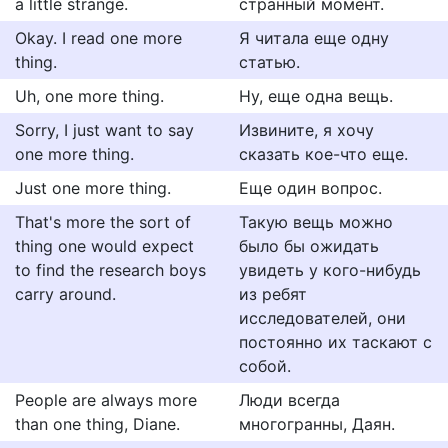
a little strange.
странный момент.
Okay. I read one more
Я читала еще одну
thing.
статью.
Uh, one more thing.
Ну, еще одна вещь.
Sorry, I just want to say
Извините, я хочу
one more thing.
сказать кое-что еще.
Just one more thing.
Еще один вопрос.
That's more the sort of
Такую вещь можно
thing one would expect
было бы ожидать
to find the research boys
увидеть у кого-нибудь
carry around.
из ребят
исследователей, они
постоянно их таскают с
собой.
People are always more
Люди всегда
than one thing, Diane.
многогранны, Даян.