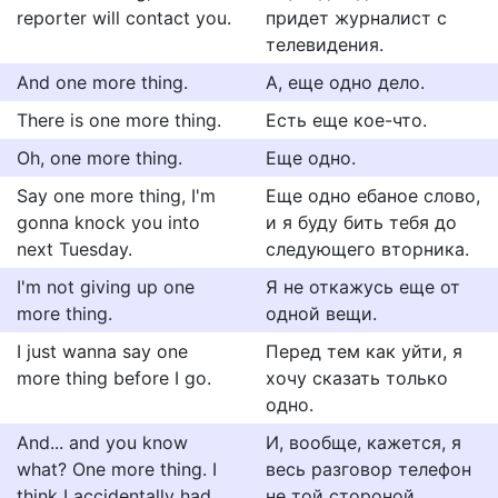
reporter will contact you.
придет журналист с
телевидения.
And one more thing.
А, еще одно дело.
There is one more thing.
Есть еще кое-что.
Oh, one more thing.
Еще одно.
Say one more thing, I'm
Еще одно ебаное слово,
gonna knock you into
и я буду бить тебя до
next Tuesday.
следующего вторника.
I'm not giving up one
Я не откажусь еще от
more thing.
одной вещи.
I just wanna say one
Перед тем как уйти, я
more thing before I go.
хочу сказать только
одно.
And... and you know
И, вообще, кажется, я
what? One more thing. I
весь разговор телефон
think I accidentally had
не той стороной