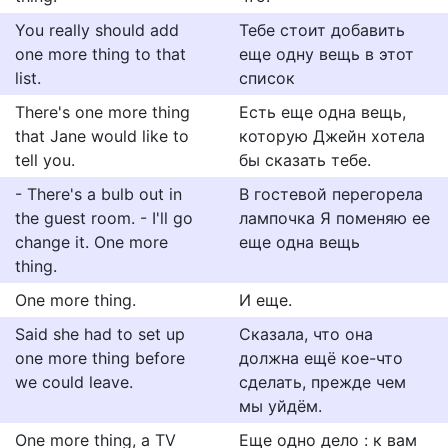
You really should add
Тебе стоит добавить
one more thing to that
еще одну вещь в этот
list.
список
There's one more thing
Есть еще одна вещь,
that Jane would like to
которую Джейн хотела
tell you.
бы сказать тебе.
- There's a bulb out in
В гостевой перегорела
the guest room. - I'll go
лампочка Я поменяю ее
change it. One more
еще одна вещь
thing.
One more thing.
И еще.
Said she had to set up
Сказала, что она
one more thing before
должна ещё кое-что
we could leave.
сделать, прежде чем
мы уйдём.
One more thing, a TV
Еще одно дело : к вам