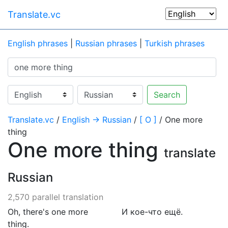
Translate.vc
English phrases
|
Russian phrases
|
Turkish phrases
Search
Translate.vc
/
English → Russian
/
[ O ]
/ One more
thing
One more thing
translate
Russian
2,570 parallel translation
Oh, there's one more
И кое-что ещё.
thing.