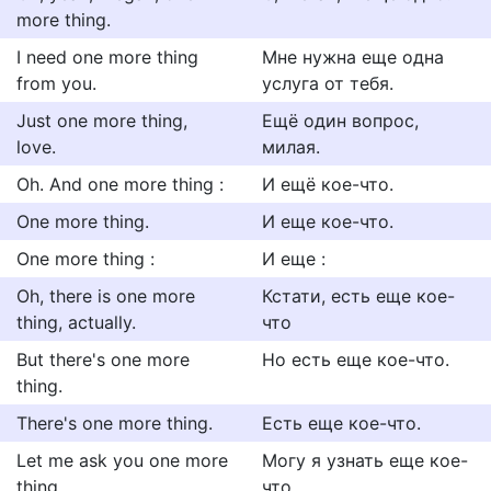
more thing.
I need one more thing
Мне нужна еще одна
from you.
услуга от тебя.
Just one more thing,
Ещё один вопрос,
love.
милая.
Oh. And one more thing :
И ещё кое-что.
One more thing.
И еще кое-что.
One more thing :
И еще :
Oh, there is one more
Кстати, есть еще кое-
thing, actually.
что
But there's one more
Но есть еще кое-что.
thing.
There's one more thing.
Есть еще кое-что.
Let me ask you one more
Могу я узнать еще кое-
thing.
что.