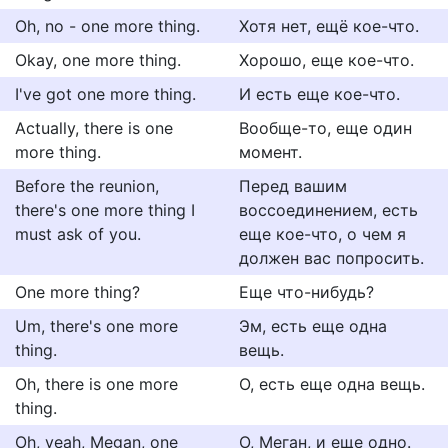
Oh, no - one more thing.
Хотя нет, ещё кое-что.
Okay, one more thing.
Хорошо, еще кое-что.
I've got one more thing.
И есть еще кое-что.
Actually, there is one
Вообще-то, еще один
more thing.
момент.
Before the reunion,
Перед вашим
there's one more thing I
воссоединением, есть
must ask of you.
еще кое-что, о чем я
должен вас попросить.
One more thing?
Еще что-нибудь?
Um, there's one more
Эм, есть еще одна
thing.
вещь.
Oh, there is one more
О, есть еще одна вещь.
thing.
Oh, yeah, Megan, one
О, Меган, и еще одно.