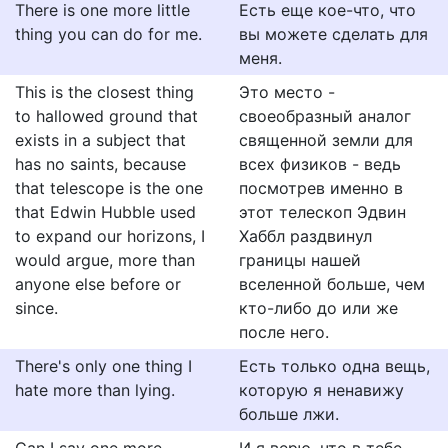
There is one more little
Есть еще кое-что, что
thing you can do for me.
вы можете сделать для
меня.
This is the closest thing
Это место -
to hallowed ground that
своеобразный аналог
exists in a subject that
священной земли для
has no saints, because
всех физиков - ведь
that telescope is the one
посмотрев именно в
that Edwin Hubble used
этот телескоп Эдвин
to expand our horizons, I
Хаббл раздвинул
would argue, more than
границы нашей
anyone else before or
вселенной больше, чем
since.
кто-либо до или же
после него.
There's only one thing I
Есть только одна вещь,
hate more than lying.
которую я ненавижу
больше лжи.