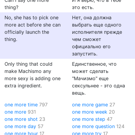
Can I say one more
И я верю, что в тебе
thing?
это есть.
No, she has to pick one
Нет, она должна
more act before she can
выбрать еще одного
officially launch the
исполнителя прежде
thing.
чем сможет
официально его
запустить.
Only thing that could
Единственное, что
make Machismo any
может сделать
more sexy is adding one
"Мачизмо" еще
extra ingredient.
сексульнее - это одна
вещь.
one more time
797
one more game
27
one more
931
one more week
20
one more shot
23
one more step
47
one more day
57
one more question
124
one more hour
17
one more try
17