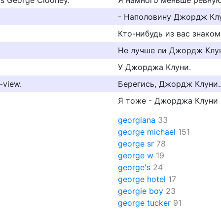
 was George Clooney.
Я намного меньше ревную
- Наполовину Джордж Клу
Кто-нибудь из вас знако
Не лучше ли Джордж Клу
У Джорджа Клуни.
-view.
Берегись, Джордж Клуни..
Я тоже - Джорджа Клуни
georgiana
33
george michael
151
george sr
78
george w
19
george's
24
george hotel
17
georgie boy
23
george tucker
91