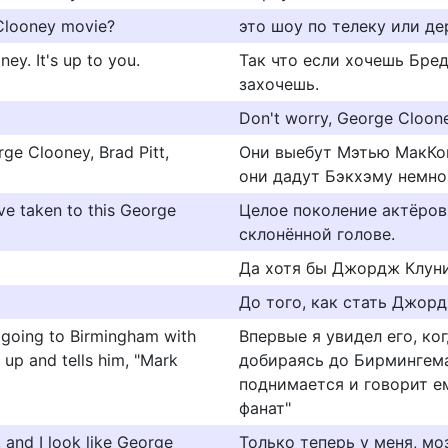
 Clooney movie?
это шоу по телеку или д
ey. It's up to you.
Так что если хочешь Бре
захочешь.
Don't worry, George Clooney
e Clooney, Brad Pitt,
Они выебут Мэтью МакКон
они дадут Бэкхэму немног
ve taken to this George
Целое поколение актёров
склонённой голове.
Да хотя бы Джордж Клуни
До того, как стать Джор
t, going to Birmingham with
Впервые я увидел его, ко
up and tells him, "Mark
добираясь до Бирмингема
поднимается и говорит ем
фанат"
n, and I look like George
Только теперь у меня, м