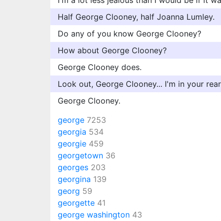
I'm a lot less jealous than I would be if it
Half George Clooney, half Joanna Lumley.
Do any of you know George Clooney?
How about George Clooney?
George Clooney does.
Look out, George Clooney... I'm in your rear
George Clooney.
george
7253
georgia
534
georgie
459
georgetown
36
georges
203
georgina
139
georg
59
georgette
41
george washington
43