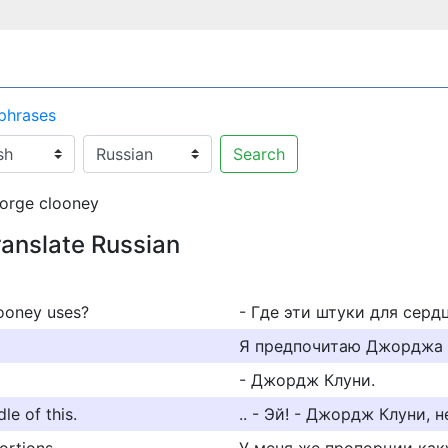
 phrases
Search
orge clooney
ranslate Russian
looney uses?
- Где эти штуки для сер
Я предпочитаю Джорджа 
- Джордж Клуни.
le of this.
.. - Эй! - Джордж Клуни, н