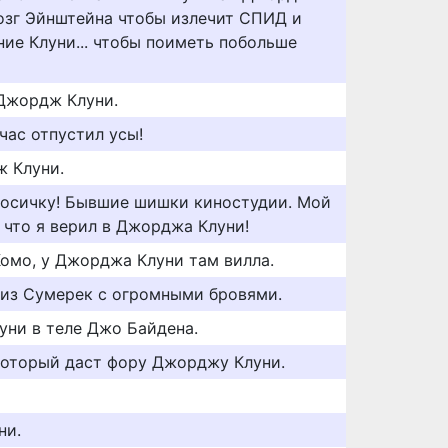
мозг Эйнштейна чтобы излечит СПИД и
ние Клуни... чтобы поиметь побольше
Джордж Клуни.
час отпустил усы!
ж Клуни.
косичку! Бывшие шишки киностудии. Мой
 что я верил в Джорджа Клуни!
омо, у Джорджа Клуни там вилла.
 из Сумерек с огромными бровями.
уни в теле Джо Байдена.
который даст фору Джорджу Клуни.
ни.