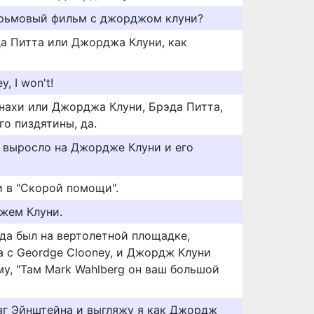
ерьмовый фильм с джорджом клуни?
да Питта или Джорджа Клуни, как
, I won't!
ахи или Джорджа Клуни, Брэда Питта,
о пиздятины, да.
 выросло на Джордже Клуни и его
 в "Скорой помощи".
джем Клуни.
гда был на вертолетной площадке,
 с Geordge Clooney, и Джордж Клуни
у, "Там Mark Wahlberg он ваш большой
озг Эйнштейна и выгляжу я как Джордж