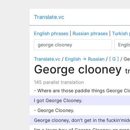
Translate.vc
English phrases
|
Russian phrases
|
Turkish
Translate.vc
/
English → Russian
/
[ G ]
/ Ge
George clooney
t
145 parallel translation
- Where are those paddle things George C
I got George Clooney.
- George Clooney.
George clooney, don't get in the fuckin'midd