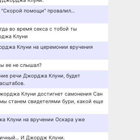
куДжорджа Клуни.
 "Скорой помощи" провалил...
огда во время секса с тобой ты
рджа Клуни
орджа Клуни на церемонии вручения
ы ее не слышал?
ние речи Джорджа Клуни, будет
асштабов.
Джорджа Клуни достигнет самонения Сан
мы станем свидетелями бури, какой еще
а Клуни на вручении Оскара уже
ичный... И Джордж Клуни.