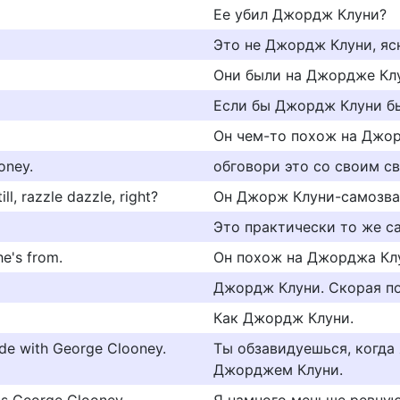
Ее убил Джордж Клуни?
Это не Джордж Клуни, яс
Они были на Джордже Кл
Если бы Джордж Клуни бы
Он чем-то похож на Джор
oney.
обговори это со своим с
l, razzle dazzle, right?
Он Джорж Клуни-самозван
Это практически то же с
he's from.
Он похож на Джорджа Клун
Джордж Клуни. Скорая 
Как Джордж Клуни.
ide with George Clooney.
Ты обзавидуешься, когда 
Джорджем Клуни.