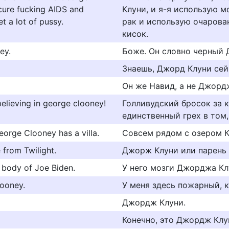
 cure fucking AIDS and
Клуни, и я-я использую 
t a lot of pussy.
рак и использую очарова
кисок.
ey.
Боже. Он словно черный 
Знаешь, Джорд Клуни сей
Он же Навид, а не Джорд
elieving in george clooney!
Голливудский бросок за 
единственный грех в том,
eorge Clooney has a villa.
Совсем рядом с озером К
from Twilight.
Джорж Клуни или парень
 body of Joe Biden.
У него мозги Джорджа Кл
looney.
У меня здесь пожарный, 
Джордж Клуни.
Конечно, это Джордж Клу