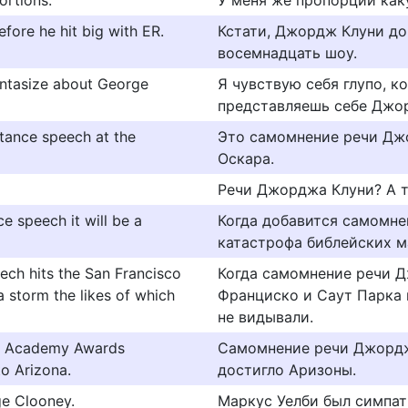
ortions.
У меня же пропорции ка
fore he hit big with ER.
Кстати, Джордж Клуни до
восемнадцать шоу.
fantasize about George
Я чувствую себя глупо, к
представляешь себе Джо
tance speech at the
Это самомнение речи Дж
Оскара.
Речи Джорджа Клуни? А т
e speech it will be a
Когда добавится самомне
катастрофа библейских м
ch hits the San Francisco
Когда самомнение речи 
 storm the likes of which
Франциско и Саут Парка 
не видывали.
's Academy Awards
Самомнение речи Джордж
o Arizona.
достигло Аризоны.
e Clooney.
Маркус Уелби был симпат