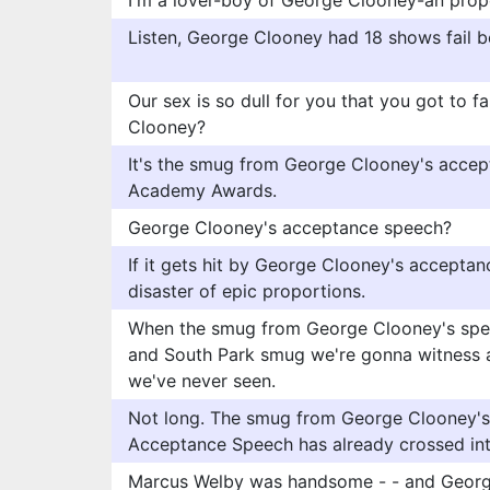
I'm a lover-boy of George Clooney-an prop
Listen, George Clooney had 18 shows fail be
Our sex is so dull for you that you got to 
Clooney?
It's the smug from George Clooney's accep
Academy Awards.
George Clooney's acceptance speech?
If it gets hit by George Clooney's acceptanc
disaster of epic proportions.
When the smug from George Clooney's spee
and South Park smug we're gonna witness a
we've never seen.
Not long. The smug from George Clooney
Acceptance Speech has already crossed int
Marcus Welby was handsome - - and Georg