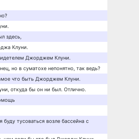
но?
уни.
л здесь,
джа Клуни.
видетелем Джорджем Клуни.
ец, но в суматохе непонятно, так ведь?
амое что быть Джорджем Клуни.
и, откуда бы он ни был. Отлично.
помощь
я буду тусоваться возле бассейна с