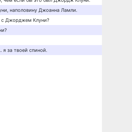
, чем если бы это был Джордж Клуни.
ни, наполовину Джоанна Ламли.
м с Джорджем Клуни?
ни?
. я за твоей спиной.