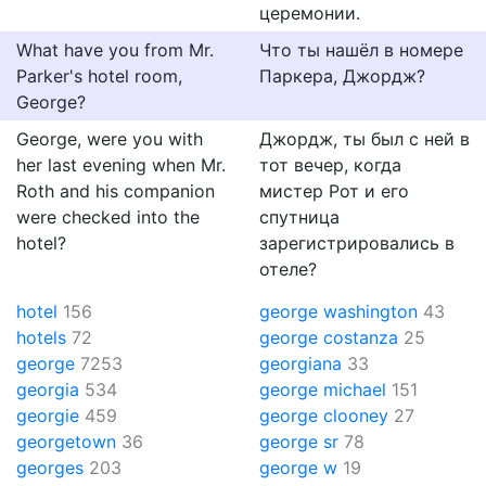
церемонии.
What have you from Mr.
Что ты нашёл в номере
Parker's hotel room,
Паркера, Джордж?
George?
George, were you with
Джордж, ты был с ней в
her last evening when Mr.
тот вечер, когда
Roth and his companion
мистер Рот и его
were checked into the
спутница
hotel?
зарегистрировались в
отеле?
hotel
156
george washington
43
hotels
72
george costanza
25
george
7253
georgiana
33
georgia
534
george michael
151
georgie
459
george clooney
27
georgetown
36
george sr
78
georges
203
george w
19