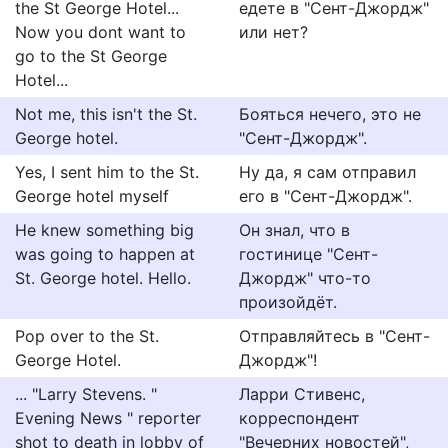
the St George Hotel...
едете в "Сент-Джордж"
Now you dont want to
или нет?
go to the St George
Hotel...
Not me, this isn't the St.
Бояться нечего, это не
George hotel.
"Сент-Джордж".
Yes, I sent him to the St.
Ну да, я сам отправил
George hotel myself
его в "Сент-Джордж".
He knew something big
Он знал, что в
was going to happen at
гостинице "Сент-
St. George hotel. Hello.
Джордж" что-то
произойдёт.
Pop over to the St.
Отправляйтесь в "Сент-
George Hotel.
Джордж"!
... "Larry Stevens. "
Ларри Стивенс,
Evening News " reporter
корреспондент
shot to death in lobby of
"Вечерних новостей",