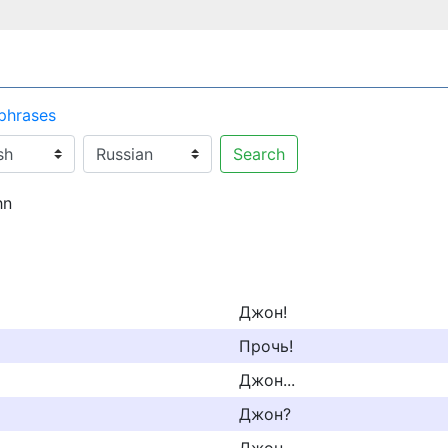
 phrases
Search
hn
Джон!
Прочь!
Джон...
Джон?