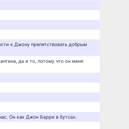
исти к Джону препятствовать добрым
нтина, да и то, потому что он меня
ac. Он кaк Джон Бaрpи в бутcaх.