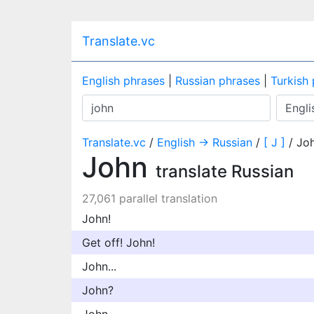
Translate.vc
English phrases
|
Russian phrases
|
Turkish
Translate.vc
/
English → Russian
/
[ J ]
/ Jo
John
translate Russian
27,061 parallel translation
John!
Get off! John!
John...
John?