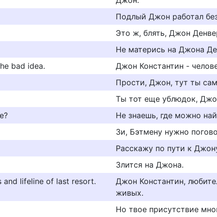
Джон.
Подлый Джон работал без
Это ж, блять, Джон Денве
Не матерись на Джона Де
he bad idea.
Джон Константин - челов
Прости, Джон, тут ты сам
Ты тот еще ублюдок, Джо
e?
Не знаешь, где можно на
Зи, Бэтмену нужно погов
Расскажу по пути к Джон
Злится на Джона.
nd lifeline of last resort.
Джон Константин, любите
живых.
Но твое присутствие мног