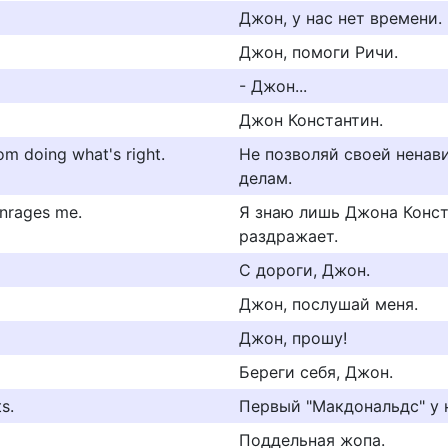
Джон, у нас нет времени.
Джон, помоги Ричи.
- Джон...
Джон Константин.
om doing what's right.
Не позволяй своей ненав
делам.
enrages me.
Я знаю лишь Джона Конста
раздражает.
С дороги, Джон.
Джон, послушай меня.
Джон, прошу!
Береги себя, Джон.
s.
Первый "Мaкдoнaльдc" у н
Поддельная жопа.