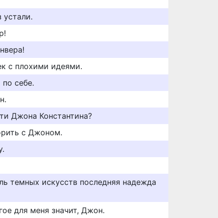
 устали.
р!
нвера!
ек с плохими идеями.
 по себе.
н.
йти Джона Константина?
орить с Джоном.
у.
ль темных искусств последняя надежда
ое для меня значит, Джон.