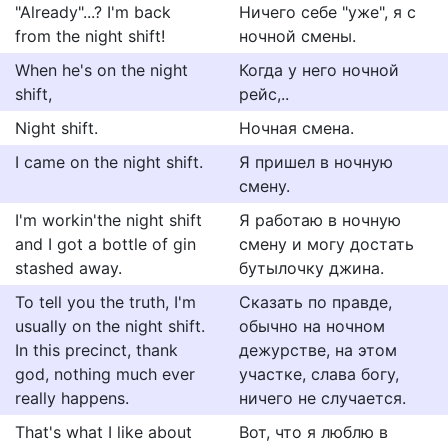
"Already"...? I'm back
Ничего себе "уже", я с
from the night shift!
ночной смены.
When he's on the night
Когда у него ночной
shift,
рейс,..
Night shift.
Ночная смена.
I came on the night shift.
Я пришел в ночную
смену.
I'm workin'the night shift
Я работаю в ночную
and I got a bottle of gin
смену и могу достать
stashed away.
бутылочку джина.
To tell you the truth, I'm
Сказать по правде,
usually on the night shift.
обычно на ночном
In this precinct, thank
дежурстве, на этом
god, nothing much ever
участке, слава богу,
really happens.
ничего не случается.
That's what I like about
Вот, что я люблю в