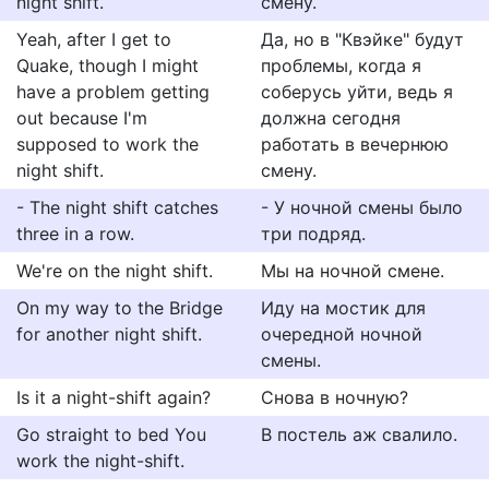
night shift.
смену.
Yeah, after I get to
Да, но в "Квэйке" будут
Quake, though I might
проблемы, когда я
have a problem getting
соберусь уйти, ведь я
out because I'm
должна сегодня
supposed to work the
работать в вечернюю
night shift.
смену.
- The night shift catches
- У ночной смены было
three in a row.
три подряд.
We're on the night shift.
Мы на ночной смене.
On my way to the Bridge
Иду на мостик для
for another night shift.
очередной ночной
смены.
Is it a night-shift again?
Снова в ночную?
Go straight to bed You
В постель аж свалило.
work the night-shift.