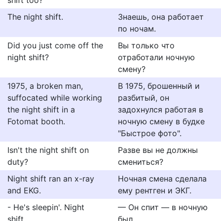
shift too?
The night shift.
Знаешь, она работает
по ночам.
Did you just come off the
Вы только что
night shift?
отработали ночную
смену?
1975, a broken man,
В 1975, брошенный и
suffocated while working
разбитый, он
the night shift in a
задохнулся работая в
Fotomat booth.
ночную смену в будке
"Быстрое фото".
Isn't the night shift on
Разве вы не должны
duty?
смениться?
Night shift ran an x-ray
Ночная смена сделала
and EKG.
ему рентген и ЭКГ.
- He's sleepin'. Night
— Он спит — в ночную
shift.
был.