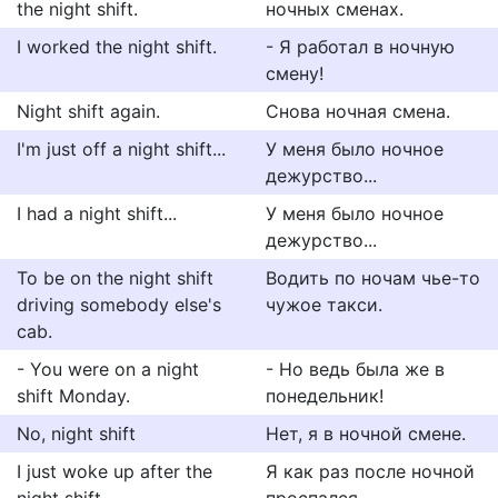
the night shift.
ночных сменах.
I worked the night shift.
- Я работал в ночную
смену!
Night shift again.
Снова ночная смена.
I'm just off a night shift...
У меня было ночное
дежурство...
I had a night shift...
У меня было ночное
дежурство...
To be on the night shift
Водить по ночам чье-то
driving somebody else's
чужое такси.
cab.
- You were on a night
- Но ведь была же в
shift Monday.
понедельник!
No, night shift
Нет, я в ночной смене.
I just woke up after the
Я как раз после ночной