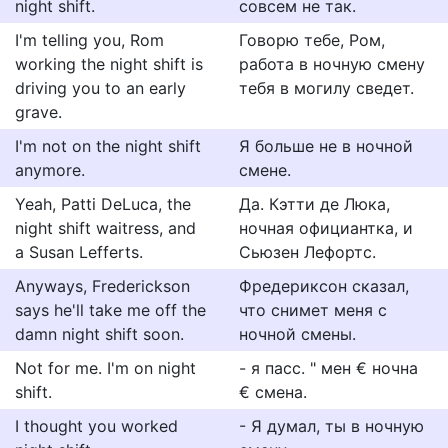
night shift.
совсем не так.
I'm telling you, Rom
Говорю тебе, Ром,
working the night shift is
работа в ночную смену
driving you to an early
тебя в могилу сведет.
grave.
I'm not on the night shift
Я больше не в ночной
anymore.
смене.
Yeah, Patti DeLuca, the
Да. Кэтти де Люка,
night shift waitress, and
ночная официантка, и
a Susan Lefferts.
Сьюзен Лефортс.
Anyways, Frederickson
Фредериксон сказал,
says he'll take me off the
что снимет меня с
damn night shift soon.
ночной смены.
Not for me. I'm on night
- я пасс. " мен € ночна
shift.
€ смена.
I thought you worked
- Я думал, ты в ночную