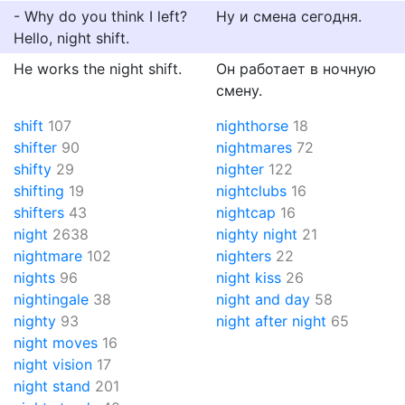
- Why do you think I left?
Ну и смена сегодня.
Hello, night shift.
He works the night shift.
Он работает в ночную
смену.
shift
107
nighthorse
18
shifter
90
nightmares
72
shifty
29
nighter
122
shifting
19
nightclubs
16
shifters
43
nightcap
16
night
2638
nighty night
21
nightmare
102
nighters
22
nights
96
night kiss
26
nightingale
38
night and day
58
nighty
93
night after night
65
night moves
16
night vision
17
night stand
201