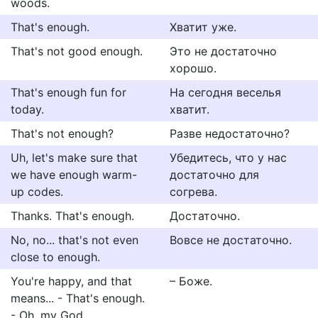
woods.
That's enough.
Хватит уже.
That's not good enough.
Это не достаточно
хорошо.
That's enough fun for
На сегодня веселья
today.
хватит.
That's not enough?
Разве недостаточно?
Uh, let's make sure that
Убедитесь, что у нас
we have enough warm-
достаточно для
up codes.
согрева.
Thanks. That's enough.
Достаточно.
No, no... that's not even
Вовсе не достаточно.
close to enough.
You're happy, and that
– Боже.
means... - That's enough.
- Oh, my God.