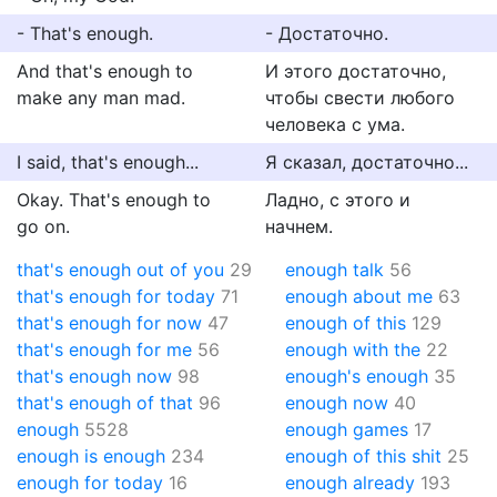
- That's enough.
- Достаточно.
And that's enough to
И этого достаточно,
make any man mad.
чтобы свести любого
человека с ума.
I said, that's enough...
Я сказал, достаточно...
Okay. That's enough to
Ладно, с этого и
go on.
начнем.
that's enough out of you
29
enough talk
56
that's enough for today
71
enough about me
63
that's enough for now
47
enough of this
129
that's enough for me
56
enough with the
22
that's enough now
98
enough's enough
35
that's enough of that
96
enough now
40
enough
5528
enough games
17
enough is enough
234
enough of this shit
25
enough for today
16
enough already
193