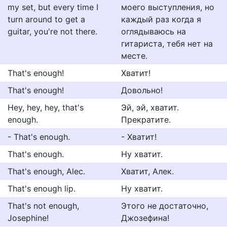
my set, but every time I
моего выступления, но
turn around to get a
каждый раз когда я
guitar, you're not there.
оглядываюсь на
гитариста, тебя нет на
месте.
That's enough!
Хватит!
That's enough!
Дoвoльнo!
Hey, hey, hey, that's
Эй, эй, хватит.
enough.
Прекратите.
- That's enough.
- Хватит!
That's enough.
Ну хватит.
That's enough, Alec.
Хватит, Алек.
That's enough lip.
Ну хватит.
That's not enough,
Этого не достаточно,
Josephine!
Джозефина!