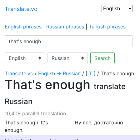
Translate.vc
English phrases
|
Russian phrases
|
Turkish phrases
Search
Translate.vc
/
English → Russian
/
[ T ]
/ That's enough
That's enough
translate
Russian
10,408 parallel translation
That's enough. It's
Ну все, достаточно.
enough.