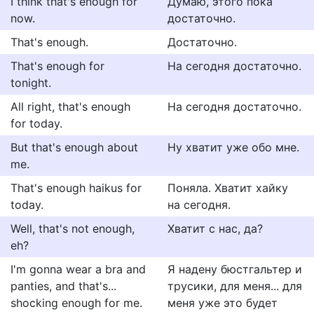
I think that's enough for
Думаю, этого пока
now.
достаточно.
That's enough.
Достаточно.
That's enough for
На сегодня достаточно.
tonight.
All right, that's enough
На сегодня достаточно.
for today.
But that's enough about
Ну хватит уже обо мне.
me.
That's enough haikus for
Поняла. Хватит хайку
today.
на сегодня.
Well, that's not enough,
Хватит с нас, да?
eh?
I'm gonna wear a bra and
Я надену бюстгальтер и
panties, and that's...
трусики, для меня... для
shocking enough for me.
меня уже это будет