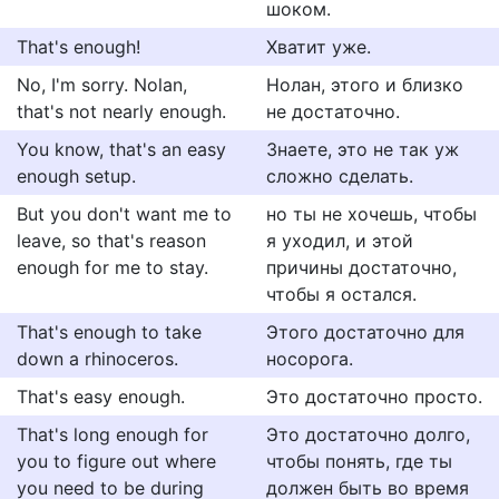
шоком.
That's enough!
Хватит уже.
No, I'm sorry. Nolan,
Нолан, этого и близко
that's not nearly enough.
не достаточно.
You know, that's an easy
Знаете, это не так уж
enough setup.
сложно сделать.
But you don't want me to
но ты не хочешь, чтобы
leave, so that's reason
я уходил, и этой
enough for me to stay.
причины достаточно,
чтобы я остался.
That's enough to take
Этого достаточно для
down a rhinoceros.
носорога.
That's easy enough.
Это достаточно просто.
That's long enough for
Это достаточно долго,
you to figure out where
чтобы понять, где ты
you need to be during
должен быть во время