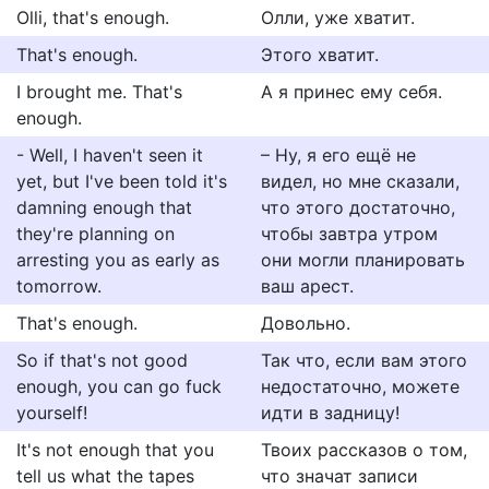
Olli, that's enough.
Олли, уже хватит.
That's enough.
Этого хватит.
I brought me. That's
А я принес ему себя.
enough.
- Well, I haven't seen it
– Ну, я его ещё не
yet, but I've been told it's
видел, но мне сказали,
damning enough that
что этого достаточно,
they're planning on
чтобы завтра утром
arresting you as early as
они могли планировать
tomorrow.
ваш арест.
That's enough.
Довольно.
So if that's not good
Так что, если вам этого
enough, you can go fuck
недостаточно, можете
yourself!
идти в задницу!
It's not enough that you
Твоих рассказов о том,
tell us what the tapes
что значат записи