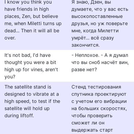
I know you think you
Я знаю, Дзен, вы
have friends in high
думаете, что у вас есть
places, Zen, but believe
высокопоставленные
me, when Miletti turns up
друзья, но уж поверьте
dead... Then it will all be
мне, когда Милетти
over.
умрёт... всё сразу
закончится.
It's not bad, I'd have
- Неплохое. - А я думал
thought you were a bit
что вы сноб насчёт вин,
high up for vines, aren't
разве нет?
you?
The satellite stand is
Стенд тестирования
designed to vibrate at a
спутника проектируют
high speed, to test if the
с учетом его вибрации
satellite will hold up
на больших скоростях,
during liftoff.
чтобы проверить
сможет ли он
выдержать старт