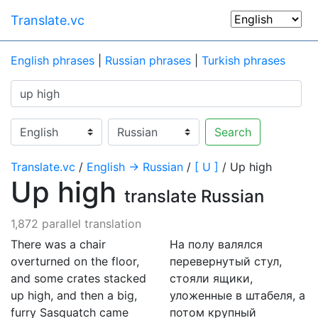
Translate.vc
English phrases
|
Russian phrases
|
Turkish phrases
Search
Translate.vc
/
English → Russian
/
[ U ]
/ Up high
Up high
translate Russian
1,872 parallel translation
There was a chair
На полу валялся
overturned on the floor,
перевернутый стул,
and some crates stacked
стояли ящики,
up high, and then a big,
уложенные в штабеля, а
furry Sasquatch came
потом крупный