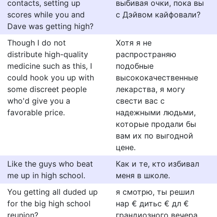
contacts, setting up
выбивая очки, пока вы
scores while you and
с Дэйвом кайфовали?
Dave was getting high?
Though I do not
Хотя я не
distribute high-quality
распространяю
medicine such as this, I
подобные
could hook you up with
высококачественные
some discreet people
лекарства, я могу
who'd give you a
свести вас с
favorable price.
надежными людьми,
которые продали бы
вам их по выгодной
цене.
Like the guys who beat
Как и те, кто избивал
me up in high school.
меня в школе.
You getting all duded up
я смотрю, ты решил
for the big high school
нар € дитьс € дл €
reunion?
грандиозного вечера