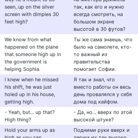
seen, up on the silver
так, как его и нужно
screen with dimples 30
всегда смотреть, на
feet high?
большом экране
высотой в 30 футов?
We know from what
Ты же сама знаешь, что
happened on the plane
было на самолете, кто-
that someone high up in
то важный из
the government is
правительства
helping Sophia.
помогает Софии.
I knew when he missed
Я так и знал, что
his shift, he was just
вместо работы он весь
holed up in his house,
день провалялся у себя
getting high.
дома под кайфом.
- Yeah, but... up that?
- Да, но... вверх по этой
High thing?
высокой штуке?
Hold your arms up as
Подними руки вверх и
high as you can.
держи их так высоко,