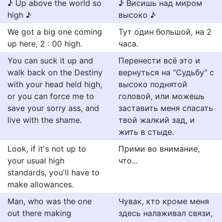
♪ Up above the world so
♪ Висишь над миром
high ♪
высоко ♪
We got a big one coming
Тут один большой, на 2
up here, 2 : 00 high.
часа.
You can suck it up and
Перенести всё это и
walk back on the Destiny
вернуться на "Судьбу" с
with your head held high,
высоко поднятой
or you can force me to
головой, или можешь
save your sorry ass, and
заставить меня спасать
live with the shame.
твой жалкий зад, и
жить в стыде.
Look, if it's not up to
Прими во внимание,
your usual high
что...
standards, you'll have to
make allowances.
Man, who was the one
Чувак, кто кроме меня
out there making
здесь налаживал связи,