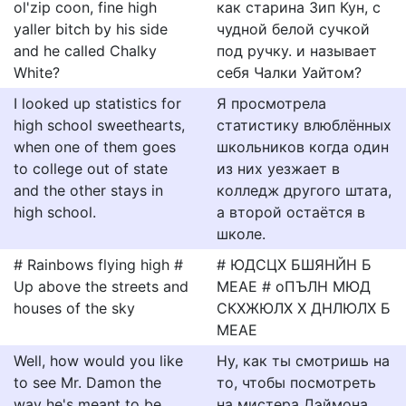
ol'zip coon, fine high
как старина Зип Кун, с
yaller bitch by his side
чудной белой сучкой
and he called Chalky
под ручку. и называет
White?
себя Чалки Уайтом?
I looked up statistics for
Я просмотрела
high school sweethearts,
статистику влюблённых
when one of them goes
школьников когда один
to college out of state
из них уезжает в
and the other stays in
колледж другого штата,
high school.
а второй остаётся в
школе.
# Rainbows flying high #
# ЮДСЦХ БШЯНЙН Б
Up above the streets and
МЕАЕ # оПЪЛН МЮД
houses of the sky
СКХЖЮЛХ Х ДНЛЮЛХ Б
МЕАЕ
Well, how would you like
Ну, как ты смотришь на
to see Mr. Damon the
то, чтобы посмотреть
way he's meant to be
на мистера Дэймона