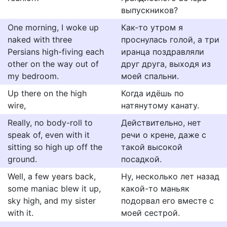
выпускников?
One morning, I woke up
Как-то утром я
naked with three
проснулась голой, а три
Persians high-fiving each
иранца поздравляли
other on the way out of
друг друга, выходя из
my bedroom.
моей спальни.
Up there on the high
Когда идёшь по
wire,
натянутому канату.
Really, no body-roll to
Действительно, нет
speak of, even with it
речи о крене, даже с
sitting so high up off the
такой высокой
ground.
посадкой.
Well, a few years back,
Ну, несколько лет назад
some maniac blew it up,
какой-то маньяк
sky high, and my sister
подорвал его вместе с
with it.
моей сестрой.