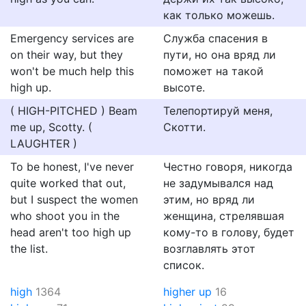
как только можешь.
Emergency services are
Служба спасения в
on their way, but they
пути, но она вряд ли
won't be much help this
поможет на такой
high up.
высоте.
( HIGH-PITCHED ) Beam
Телепортируй меня,
me up, Scotty. (
Скотти.
LAUGHTER )
To be honest, I've never
Честно говоря, никогда
quite worked that out,
не задумывался над
but I suspect the women
этим, но вряд ли
who shoot you in the
женщина, стрелявшая
head aren't too high up
кому-то в голову, будет
the list.
возглавлять этот
список.
high
1364
higher up
16