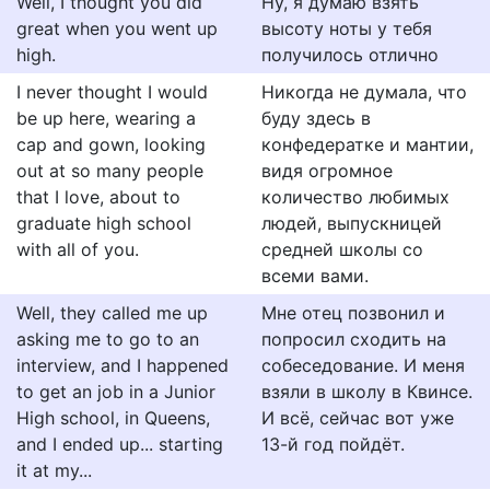
Well, I thought you did
Ну, я думаю взять
great when you went up
высоту ноты у тебя
high.
получилось отлично
I never thought I would
Никогда не думала, что
be up here, wearing a
буду здесь в
cap and gown, looking
конфедератке и мантии,
out at so many people
видя огромное
that I love, about to
количество любимых
graduate high school
людей, выпускницей
with all of you.
средней школы со
всеми вами.
Well, they called me up
Мне отец позвонил и
asking me to go to an
попросил сходить на
interview, and I happened
собеседование. И меня
to get an job in a Junior
взяли в школу в Квинсе.
High school, in Queens,
И всё, сейчас вот уже
and I ended up... starting
13-й год пойдёт.
it at my...