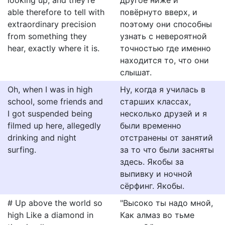
looking up, and they're
другое ниже и
able therefore to tell with
повёрнуто вверх, и
extraordinary precision
поэтому они способны
from something they
узнать с невероятной
hear, exactly where it is.
точностью где именно
находится то, что они
слышат.
Oh, when I was in high
Ну, когда я училась в
school, some friends and
старших классах,
I got suspended being
несколько друзей и я
filmed up here, allegedly
были временно
drinking and night
отстранены от занятий
surfing.
за то что были засняты
здесь. Якобы за
выпивку и ночной
сёрфинг. Якобы.
# Up above the world so
"Высоко ты надо мной,
high Like a diamond in
Как алмаз во тьме