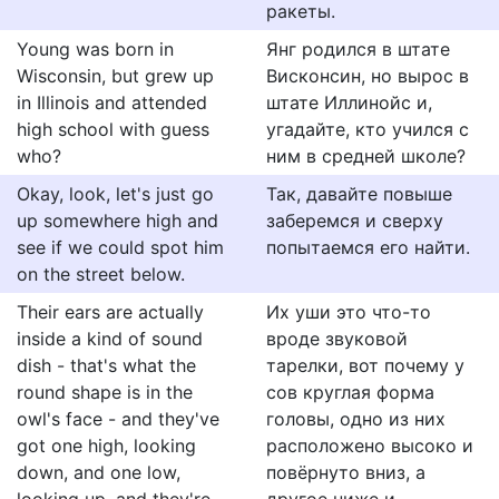
ракеты.
Young was born in
Янг родился в штате
Wisconsin, but grew up
Висконсин, но вырос в
in Illinois and attended
штате Иллинойс и,
high school with guess
угадайте, кто учился с
who?
ним в средней школе?
Okay, look, let's just go
Так, давайте повыше
up somewhere high and
заберемся и сверху
see if we could spot him
попытаемся его найти.
on the street below.
Their ears are actually
Их уши это что-то
inside a kind of sound
вроде звуковой
dish - that's what the
тарелки, вот почему у
round shape is in the
сов круглая форма
owl's face - and they've
головы, одно из них
got one high, looking
расположено высоко и
down, and one low,
повёрнуто вниз, а