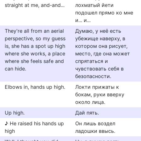
straight at me, and-and...
лохматый йети
подошел прямо ко мне
и... и...
They're all from an aerial
Думаю, у неё есть
perspective, so my guess
убежище наверху, в
is, she has a spot up high
котором она рисует,
where she works, a place
место, где она может
where she feels safe and
спрятаться и
can hide.
чувствовать себя в
безопасности.
Elbows in, hands up high.
Локти прижаты к
бокам, руки вверху
около лица.
Up high.
Дай пять.
♪ He raised his hands up
Он лишь воздел
high
ладошки ввысь.