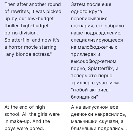
Then after another round
Затем после еще
of rewrites, it was picked
одного круга
up by our low-budget
переписывания
thriller, high-budget
сценария, его забрало
porno division,
наше подразделение,
Splatterflix, and now it's
специализирующееся
a horror movie starring
на малобюджетных
"any blonde actress."
триллерах и
высокобюджетном
порно, Splatterflix, и
теперь это порно
триллер с участием
"любой актрисы-
блондинки"
At the end of high
А на выпускном все
school. All the girls were
девчонки накрасились,
in make-up. And the
мальчишки скучали, а
boys were bored.
близняшки подрались...