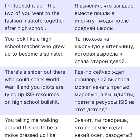
I - I looked it up - the
Я выяснил, что вы двое
two of you went to the
вместе пошли в
fashion institute together
институт моды после
after high school.
средней школы.
You look like a high
Ты похожа на
school teacher who grew
школьную учительницу,
up to become a spinster.
которая выросла и
стала старой девой.
There's a sniper out there
Где-то сейчас ждёт
who could spark World
снайпер, чей выстрел
War III and you idiots are
может начать третью
tying up ISIS resources
мировую, а вы, идиоты,
on high school bullshit.
тратите ресурсы ISIS на
этот детсад?
You telling me walking
Значит, ты говоришь,
around this earth be a
что по земле ходит
moke dressed up like
некий осел, разодетый