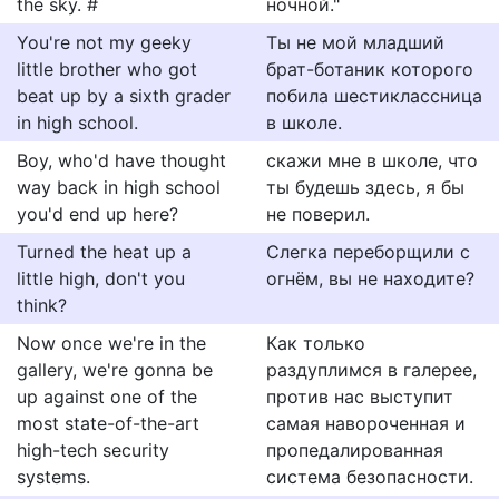
the sky. #
ночной."
You're not my geeky
Ты не мой младший
little brother who got
брат-ботаник которого
beat up by a sixth grader
побила шестиклассница
in high school.
в школе.
Boy, who'd have thought
скажи мне в школе, что
way back in high school
ты будешь здесь, я бы
you'd end up here?
не поверил.
Turned the heat up a
Слегка переборщили с
little high, don't you
огнём, вы не находите?
think?
Now once we're in the
Как только
gallery, we're gonna be
раздуплимся в галерее,
up against one of the
против нас выступит
most state-of-the-art
самая навороченная и
high-tech security
пропедалированная
systems.
система безопасности.