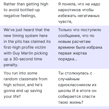
Rather than getting high
Я поняла, что не надо
to avoid bottled-up
наркотиков чтобы
negative feelings,
избежать негативных
чувств,
We've just heard that the
Только что поступило
new timing system here
сообщение, что по
in the pits has claimed its
новым расчетам
first-high profile victim
времени была избрана
with Guy Martin picking
первая жертва
up a 30-second time
порядка...
penalty.
You run into some
Ты столкнулась с
random classmate from
случайным
high school, and he's
одноклассником из
gonna end up saving
школы И в итоге он
your life?
собирается спасти
твою жизнь?