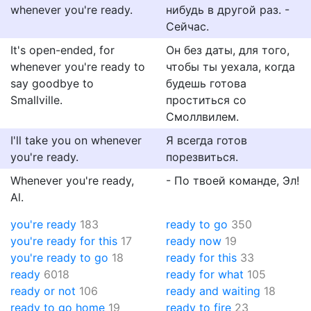
whenever you're ready.
нибудь в другой раз. -
Сейчас.
It's open-ended, for
Он без даты, для того,
whenever you're ready to
чтобы ты уехала, когда
say goodbye to
будешь готова
Smallville.
проститься со
Смоллвилем.
I'll take you on whenever
Я всегда готов
you're ready.
порезвиться.
Whenever you're ready,
- По твоей команде, Эл!
Al.
you're ready
183
ready to go
350
you're ready for this
17
ready now
19
you're ready to go
18
ready for this
33
ready
6018
ready for what
105
ready or not
106
ready and waiting
18
ready to go home
19
ready to fire
23