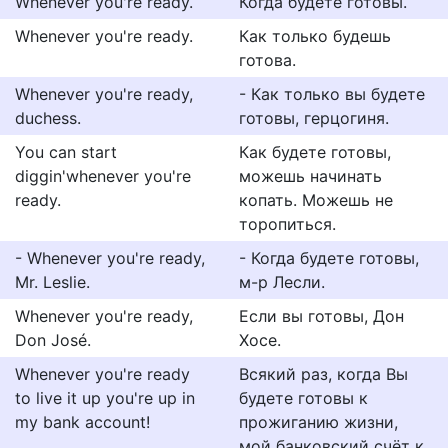
Whenever you're ready.
Когда будете готовы.
Whenever you're ready.
Как только будешь
готова.
Whenever you're ready,
- Как только вы будете
duchess.
готовы, герцогиня.
You can start
Как будете готовы,
diggin'whenever you're
можешь начинать
ready.
копать. Можешь не
торопиться.
- Whenever you're ready,
- Когда будете готовы,
Mr. Leslie.
м-р Лесли.
Whenever you're ready,
Если вы готовы, Дон
Don José.
Хосе.
Whenever you're ready
Всякий раз, когда Вы
to live it up you're up in
будете готовы к
my bank account!
прожиганию жизни,
мой банковский счёт к