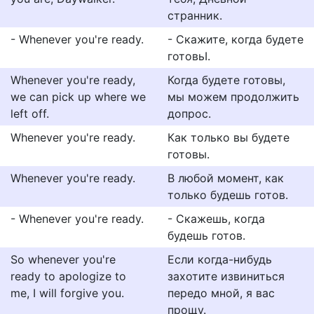
странник.
- Whenever you're ready.
- Скажите, когда будете
готовьI.
Whenever you're ready,
Когда будете готовы,
we can pick up where we
мы можем продолжить
left off.
допрос.
Whenever you're ready.
Как только вы будете
готовы.
Whenever you're ready.
В любой момент, как
только будешь готов.
- Whenever you're ready.
- Скажешь, когда
будешь готов.
So whenever you're
Если когда-нибудь
ready to apologize to
захотите извиниться
me, I will forgive you.
передо мной, я вас
прощу.