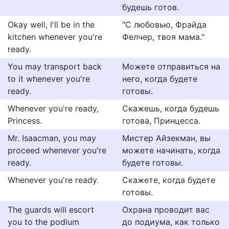
будешь готов.
Okay well, I'll be in the
"С любовью, Фрайда
kitchen whenever you're
Фелчер, твоя мама."
ready.
You may transport back
Можете отправиться на
to it whenever you're
него, когда будете
ready.
готовы.
Whenever you're ready,
Скажешь, когда будешь
Princess.
готова, Принцесса.
Mr. Isaacman, you may
Мистер Айзекман, вы
proceed whenever you're
можете начинать, когда
ready.
будете готовы.
Whenever you're ready.
Скажете, когда будете
готовы.
The guards will escort
Охрана проводит вас
you to the podium
до подиума, как только