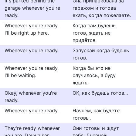
It's parked behind the
Она припаркована за
garage whenever you're
гаражом и готова
ready.
ехать, когда пожелаете.
Whenever you're ready.
Когда сам будешь
I'll be right up here.
готов, ждать не
придётся.
Whenever you're ready.
Запускай когда будешь
готов.
Whenever you're ready,
Когда бы это не
I'll be waiting.
случилось, я буду
ждать.
Okay, whenever you're
ОК, как будешь готов...
ready.
Whenever you're ready.
Начнём, как будете
готовы.
They're ready whenever
Они готовы и ждут
you are, Daywalker.
тебя, Дневной