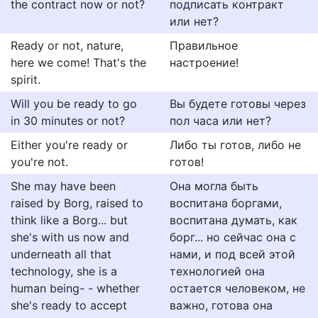
the contract now or not?
подписать контракт
или нет?
Ready or not, nature,
Правильное
here we come! That's the
настроение!
spirit.
Will you be ready to go
Вы будете готовы через
in 30 minutes or not?
пол часа или нет?
Either you're ready or
Либо ты готов, либо не
you're not.
готов!
She may have been
Она могла быть
raised by Borg, raised to
воспитана боргами,
think like a Borg... but
воспитана думать, как
she's with us now and
борг... но сейчас она с
underneath all that
нами, и под всей этой
technology, she is a
технологией она
human being- - whether
остается человеком, не
she's ready to accept
важно, готова она