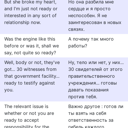
But she broke my heart,
Но она разбила мне
and I'm just not ready or
сердце и я просто
interested in any sort of
неспособен. Я не
relationship now.
заинтересован в новых
связях.
Was the engine like this
А почему так много
before or was it, shall we
работы?
say, not quite so ready?
Well, body or not, they've
Ну, тело или нет, у них...
got... 30 witnesses from
30 свидетелей от этого
that government facility...
правительственного
ready to testify against
учреждения... готовы
you.
давать показания
против тебя.
The relevant issue is
Важно другое : готов ли
whether or not you are
ты взять на себя
ready to accept
ответственность за
responsibility for the
гибель каждого