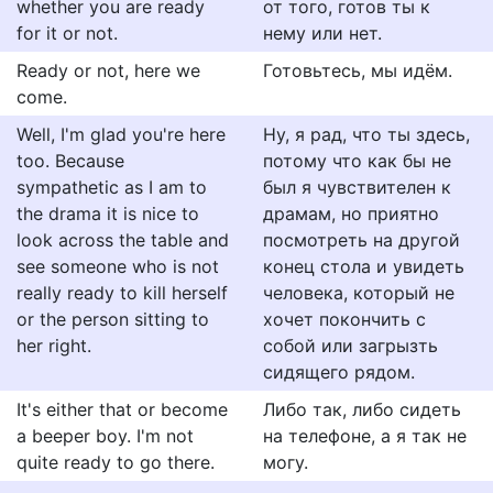
whether you are ready
от того, готов ты к
for it or not.
нему или нет.
Ready or not, here we
Готовьтесь, мы идём.
come.
Well, I'm glad you're here
Ну, я рад, что ты здесь,
too. Because
потому что как бы не
sympathetic as I am to
был я чувствителен к
the drama it is nice to
драмам, но приятно
look across the table and
посмотреть на другой
see someone who is not
конец стола и увидеть
really ready to kill herself
человека, который не
or the person sitting to
хочет покончить с
her right.
собой или загрызть
сидящего рядом.
It's either that or become
Либо так, либо сидеть
a beeper boy. I'm not
на телефоне, а я так не
quite ready to go there.
могу.