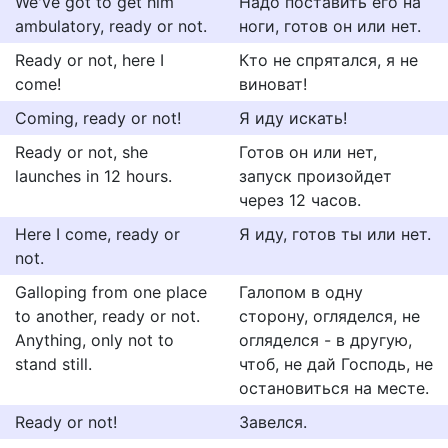
We've got to get him
Надо поставить его на
ambulatory, ready or not.
ноги, готов он или нет.
Ready or not, here I
Кто не спрятался, я не
come!
виноват!
Coming, ready or not!
Я иду искать!
Ready or not, she
Готов он или нет,
launches in 12 hours.
запуск произойдет
через 12 часов.
Here I come, ready or
Я иду, готов ты или нет.
not.
Galloping from one place
Галопом в одну
to another, ready or not.
сторону, огляделся, не
Anything, only not to
огляделся - в другую,
stand still.
чтоб, не дай Господь, не
остановиться на месте.
Ready or not!
Завелся.