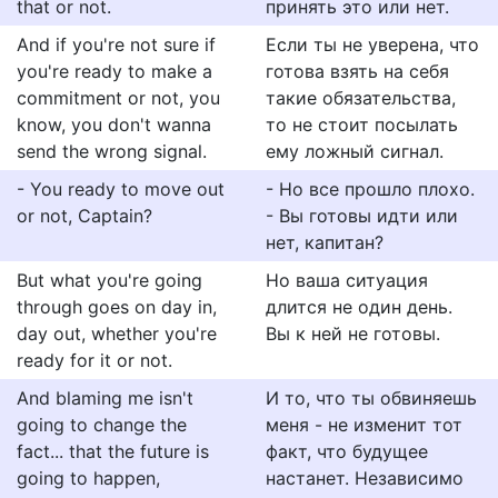
that or not.
принять это или нет.
And if you're not sure if
Если ты не уверена, что
you're ready to make a
готова взять на себя
commitment or not, you
такие обязательства,
know, you don't wanna
то не стоит посылать
send the wrong signal.
ему ложный сигнал.
- You ready to move out
- Но все прошло плохо.
or not, Captain?
- Вы готовы идти или
нет, капитан?
But what you're going
Но ваша ситуация
through goes on day in,
длится не один день.
day out, whether you're
Вы к ней не готовы.
ready for it or not.
And blaming me isn't
И то, что ты обвиняешь
going to change the
меня - не изменит тот
fact... that the future is
факт, что будущее
going to happen,
настанет. Независимо