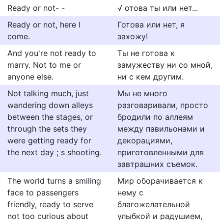
Ready or not- -
√ отова ты или нет...
Ready or not, here I
Готова или нет, я
come.
захожу!
And you're not ready to
Ты не готова к
marry. Not to me or
замужеству ни со мной,
anyone else.
ни с кем другим.
Not talking much, just
Мы не много
wandering down alleys
разговаривали, просто
between the stages, or
бродили по аллеям
through the sets they
между павильонами и
were getting ready for
декорациями,
the next day ; s shooting.
приготовленными для
завтрашних съемок.
The world turns a smiling
Мир оборачивается к
face to passengers
нему с
friendly, ready to serve
благожелательной
not too curious about
улыбкой и радушием,