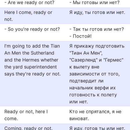
- Are we ready or not?
- Мы готовы или нет?
Here I come, ready or
Я иду, ты готов или нет.
not.
- So you're ready or not?
- Так ты готов или нет?
- Постой!
I'm going to add the Tian
Я прикажу подготовить
An Men the Sutherland
"Тиан Ан Мен",
and the Hermes whether
"Сазерленд" и "Гермес"
the yard superintendent
к вылету вне
says they're ready or not.
зависимости от того,
подтвердит ли
начальник верфи их
готовность к полету
или нет.
Ready or not, here I
Кто не спрятался, я не
come.
виноват.
Coming, ready or not.
Я иду, готов ты или нет.