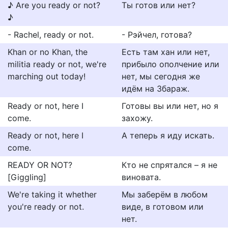
♪ Are you ready or not?
Ты готов или нет?
♪
- Rachel, ready or not.
- Рэйчел, готова?
Khan or no Khan, the
Есть там хан или нет,
militia ready or not, we're
прибыло ополчение или
marching out today!
нет, мы сегодня же
идём на Збараж.
Ready or not, here I
Готовы вы или нет, но я
come.
захожу.
Ready or not, here I
А теперь я иду искать.
come.
READY OR NOT?
Кто не спрятался – я не
[Giggling]
виновата.
We're taking it whether
Мы заберём в любом
you're ready or not.
виде, в готовом или
нет.