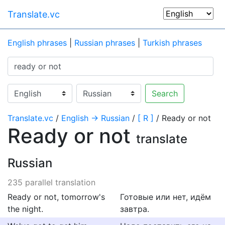
Translate.vc
English phrases
|
Russian phrases
|
Turkish phrases
Search
Translate.vc
/
English → Russian
/
[ R ]
/ Ready or not
Ready or not
translate
Russian
235 parallel translation
Ready or not, tomorrow's
Готовые или нет, идём
the night.
завтра.