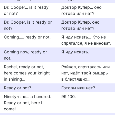
Dr. Cooper... is it ready
Доктор Купер... оно
or not?
готово или нет?
Dr. Cooper, is it ready or
Доктор Купер, оно
not?
готово или нет?
Coming..... ready or not.
Я иду искать... Кто не
спрятался, я не виноват.
Coming now, ready or
Я иду искать.
not.
Rachel, ready or not,
Рэйчел, спряталась или
here comes your knight
нет, идёт твой рыцарь
in shining...
в блестящих...
Ready or not?
Готовы или нет?
Ninety-nine... a hundred.
99 100.
Ready or not, here I
come!