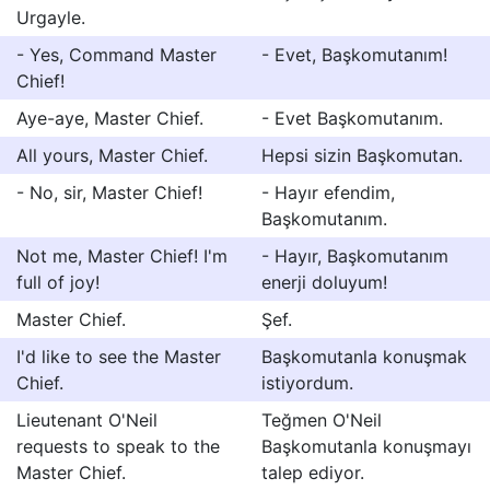
Urgayle.
- Yes, Command Master
- Evet, Başkomutanım!
Chief!
Aye-aye, Master Chief.
- Evet Başkomutanım.
All yours, Master Chief.
Hepsi sizin Başkomutan.
- No, sir, Master Chief!
- Hayır efendim,
Başkomutanım.
Not me, Master Chief! I'm
- Hayır, Başkomutanım
full of joy!
enerji doluyum!
Master Chief.
Şef.
I'd like to see the Master
Başkomutanla konuşmak
Chief.
istiyordum.
Lieutenant O'Neil
Teğmen O'Neil
requests to speak to the
Başkomutanla konuşmayı
Master Chief.
talep ediyor.