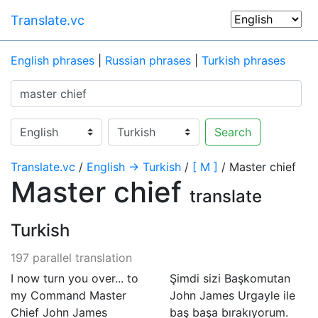
Translate.vc
English phrases
|
Russian phrases
|
Turkish phrases
Search
Translate.vc
/
English → Turkish
/
[ M ]
/ Master chief
Master chief
translate
Turkish
197 parallel translation
I now turn you over... to
Şimdi sizi Başkomutan
my Command Master
John James Urgayle ile
Chief John James
baş başa bırakıyorum.