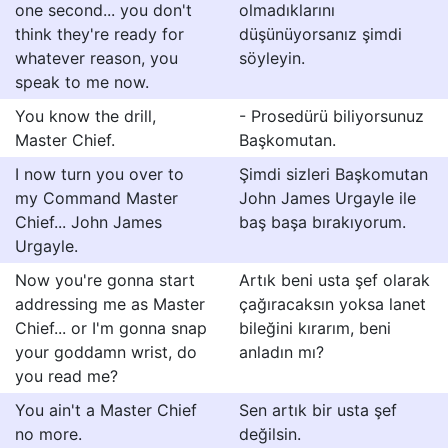
one second... you don't
olmadıklarını
think they're ready for
düşünüyorsanız şimdi
whatever reason, you
söyleyin.
speak to me now.
You know the drill,
- Prosedürü biliyorsunuz
Master Chief.
Başkomutan.
I now turn you over to
Şimdi sizleri Başkomutan
my Command Master
John James Urgayle ile
Chief... John James
baş başa bırakıyorum.
Urgayle.
Now you're gonna start
Artık beni usta şef olarak
addressing me as Master
çağıracaksın yoksa lanet
Chief... or I'm gonna snap
bileğini kırarım, beni
your goddamn wrist, do
anladın mı?
you read me?
You ain't a Master Chief
Sen artık bir usta şef
no more.
değilsin.