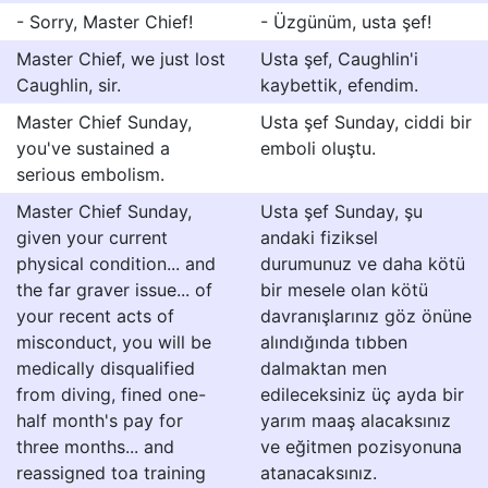
- Sorry, Master Chief!
- Üzgünüm, usta şef!
Master Chief, we just lost
Usta şef, Caughlin'i
Caughlin, sir.
kaybettik, efendim.
Master Chief Sunday,
Usta şef Sunday, ciddi bir
you've sustained a
emboli oluştu.
serious embolism.
Master Chief Sunday,
Usta şef Sunday, şu
given your current
andaki fiziksel
physical condition... and
durumunuz ve daha kötü
the far graver issue... of
bir mesele olan kötü
your recent acts of
davranışlarınız göz önüne
misconduct, you will be
alındığında tıbben
medically disqualified
dalmaktan men
from diving, fined one-
edileceksiniz üç ayda bir
half month's pay for
yarım maaş alacaksınız
three months... and
ve eğitmen pozisyonuna
reassigned toa training
atanacaksınız.