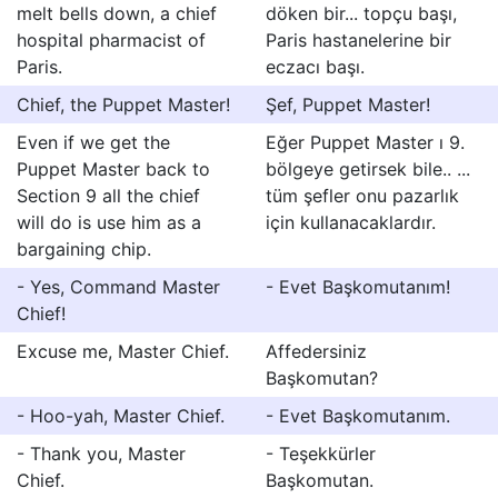
melt bells down, a chief
döken bir... topçu başı,
hospital pharmacist of
Paris hastanelerine bir
Paris.
eczacı başı.
Chief, the Puppet Master!
Şef, Puppet Master!
Even if we get the
Eğer Puppet Master ı 9.
Puppet Master back to
bölgeye getirsek bile.. ...
Section 9 all the chief
tüm şefler onu pazarlık
will do is use him as a
için kullanacaklardır.
bargaining chip.
- Yes, Command Master
- Evet Başkomutanım!
Chief!
Excuse me, Master Chief.
Affedersiniz
Başkomutan?
- Hoo-yah, Master Chief.
- Evet Başkomutanım.
- Thank you, Master
- Teşekkürler
Chief.
Başkomutan.