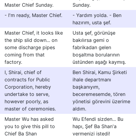
Master Chief Sunday.
Sunday.
- I'm ready, Master Chief.
- Yardım yolda. - Ben
hazırım, usta şef.
Master Chief, it looks like
Usta şef, görünüşe
the ship slid down... on
bakılırsa gemi o
some discharge pipes
fabrikadan gelen
coming from that
boşaltma borularının
factory.
üstünden aşağı kaymış.
I, Shirai, chief of
Ben Shirai, Kamu Şirketi
contracts for Public
ihale departmanı
Corporation, hereby
başkanıyım,
undertake to serve,
beceremesemde, tören
however poorly, as
yönetisi görevini üzerime
master of ceremonies.
aldım.
Master Wu has asked
Wu Efendi sizden... Bu
you to give this pill to
hapı, Şef Ba Shan'a
Chief Ba Shan
vermenizi istedi!