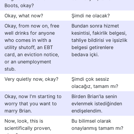
Boots, okay?
Okay, what now?
Şimdi ne olacak?
Okay, from now on, free
Bundan sonra hizmet
well drinks for anyone
kesintisi, fakirlik belgesi,
who comes in with a
tahliye bildirisi ve işsizlik
utility shutoff, an EBT
belgesi getirenlere
card, an eviction notice,
bedava içki.
or an unemployment
stub.
Very quietly now, okay?
Şimdi çok sessiz
olacağız, tamam mı?
Okay, now I'm starting to
Birden Brian'la senin
worry that you want to
evlenmek istediğinden
marry Brian.
endişelendim.
Now, look, this is
Bu bilimsel olarak
scientifically proven,
onaylanmış tamam mı?