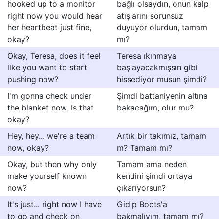
hooked up to a monitor
bağIı olsaydın, onun kalp
right now you would hear
atışlarını sorunsuz
her heartbeat just fine,
duyuyor olurdun, tamam
okay?
mı?
Okay, Teresa, does it feel
Teresa ıkınmaya
like you want to start
başlayacakmışsın gibi
pushing now?
hissediyor musun şimdi?
I'm gonna check under
Şimdi battaniyenin altına
the blanket now. Is that
bakacağım, olur mu?
okay?
Hey, hey... we're a team
Artık bir takımız, tamam
now, okay?
m? Tamam mı?
Okay, but then why only
Tamam ama neden
make yourself known
kendini şimdi ortaya
now?
çıkarıyorsun?
It's just... right now I have
Gidip Boots'a
to go and check on
bakmalıyım, tamam mı?