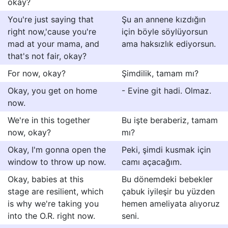
okay?
You're just saying that
Şu an annene kızdığın
right now,'cause you're
için böyle söylüyorsun
mad at your mama, and
ama haksızlık ediyorsun.
that's not fair, okay?
For now, okay?
Şimdilik, tamam mı?
Okay, you get on home
- Evine git hadi. Olmaz.
now.
We're in this together
Bu işte beraberiz, tamam
now, okay?
mı?
Okay, I'm gonna open the
Peki, şimdi kusmak için
window to throw up now.
camı açacağım.
Okay, babies at this
Bu dönemdeki bebekler
stage are resilient, which
çabuk iyileşir bu yüzden
is why we're taking you
hemen ameliyata alıyoruz
into the O.R. right now.
seni.