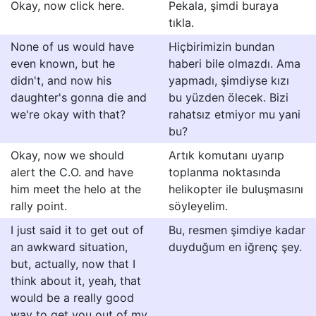
Okay, now click here.
Pekala, şimdi buraya
tıkla.
None of us would have
Hiçbirimizin bundan
even known, but he
haberi bile olmazdı. Ama
didn't, and now his
yapmadı, şimdiyse kızı
daughter's gonna die and
bu yüzden ölecek. Bizi
we're okay with that?
rahatsız etmiyor mu yani
bu?
Okay, now we should
Artık komutanı uyarıp
alert the C.O. and have
toplanma noktasında
him meet the helo at the
helikopter ile buluşmasını
rally point.
söyleyelim.
I just said it to get out of
Bu, resmen şimdiye kadar
an awkward situation,
duyduğum en iğrenç şey.
but, actually, now that I
think about it, yeah, that
would be a really good
way to get you out of my