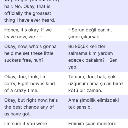
hair. No. Okay, that is
officially the grossest
thing I have ever heard.
Honey, it's okay. If we
- Sorun değil canım,
leave now, we - -
şimdi çıkarsak...
Okay, now, who's gonna
Bu küçük kerizleri
help me set these little
salmama kim yardım
suckers free, huh?
edecek bakalım? - Sen
yap.
Okay, Joe, look, I'm
Tamam, Joe, bak, çok
sorry, Right now is kind
üzgünüm ama şu an biraz
of a crazy time.
kötü bir zaman.
Okay, but right now, he's
Ama şimdilik elimizdeki
the best chance any of
tek şans o.
us have got.
I'm sure if you were
Eminim şuan monitöre