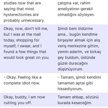
studies now that are
çalışma var, rahim
saying that most
ameliyatının gerekli
hysterectomies are
olmadığını söyleyen.
probably unnecessary.
Okay, now, don't kill me,
Şimdi beni öldürme
but I was at the mall
ama... bugün kendime
today, shopping for
birşeyler almak için alış
myself, I swear, and I
veriş merkezine gittim,
found a few things that
yemin ederim, ve birkaç
would look great on you.
şey buldum, üstünde
güzel duracağını
düşünüyorum.
- Okay. Feeling like a
- Tamam, şimdi kendimi
complete idiot now.
tamamen aptal gibi
hissediyorum.
Okay, buddy, I am now
Tamam ahbap, sözünü
cutting you off.
burada keseceğim.