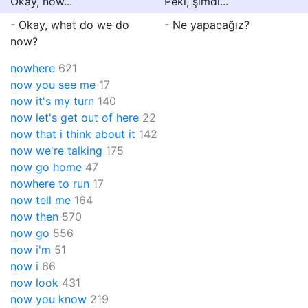
Okay, now...
Peki, şimdi...
- Okay, what do we do
- Ne yapacağız?
now?
nowhere
621
now you see me
17
now it's my turn
140
now let's get out of here
22
now that i think about it
142
now we're talking
175
now go home
47
nowhere to run
17
now tell me
164
now then
570
now go
556
now i'm
51
now i
66
now look
431
now you know
219