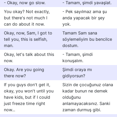
- Okay, now go slow.
- Tamam, şimdi yavaşlat.
You okay? Not exactly,
- Pek sayılmaz ama şu
but there's not much I
anda yapacak bir şey
can do about it now.
yok.
Okay, now, Sam, I got to
Tamam Sam sana
tell you, this is selfish,
söylemeliyim bu bencilce
man.
dostum.
Okay, let's talk about this
- Tamam, şimdi
now.
konuşalım.
Okay. Are you going
Şimdi oraya mı
there now?
gidiyorsun?
If you guys don't get it,
Sizin de çocuğunuz olana
okay, you won't until you
kadar bunun ne demek
have kids, but if I could
olduğunu
just freeze time right
anlamayacaksınız. Sanki
now...
zaman durmuş gibi.