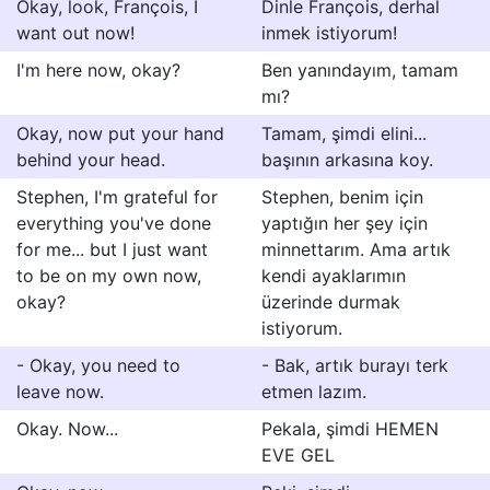
Okay, look, François, I
Dinle François, derhal
want out now!
inmek istiyorum!
I'm here now, okay?
Ben yanındayım, tamam
mı?
Okay, now put your hand
Tamam, şimdi elini...
behind your head.
başının arkasına koy.
Stephen, I'm grateful for
Stephen, benim için
everything you've done
yaptığın her şey için
for me... but I just want
minnettarım. Ama artık
to be on my own now,
kendi ayaklarımın
okay?
üzerinde durmak
istiyorum.
- Okay, you need to
- Bak, artık burayı terk
leave now.
etmen lazım.
Okay. Now...
Pekala, şimdi HEMEN
EVE GEL