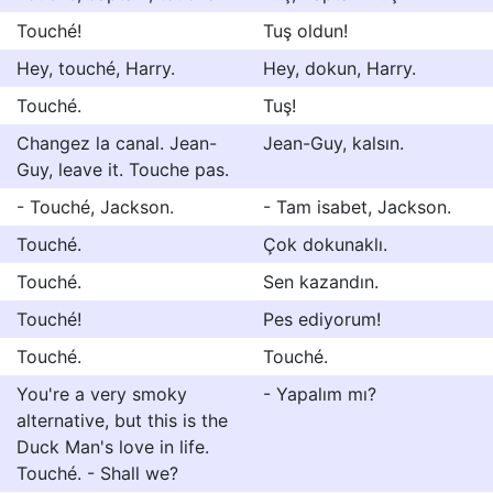
Touché!
Tuş oldun!
Hey, touché, Harry.
Hey, dokun, Harry.
Touché.
Tuş!
Changez la canal. Jean-
Jean-Guy, kalsın.
Guy, leave it. Touche pas.
- Touché, Jackson.
- Tam isabet, Jackson.
Touché.
Çok dokunaklı.
Touché.
Sen kazandın.
Touché!
Pes ediyorum!
Touché.
Touché.
You're a very smoky
- Yapalım mı?
alternative, but this is the
Duck Man's love in life.
Touché. - Shall we?