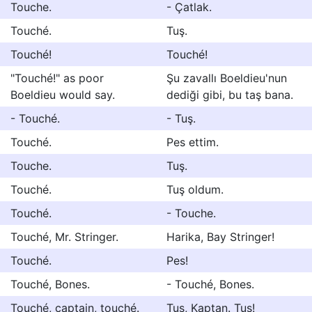
Touche.
- Çatlak.
Touché.
Tuş.
Touché!
Touché!
"Touché!" as poor
Şu zavallı Boeldieu'nun
Boeldieu would say.
dediği gibi, bu taş bana.
- Touché.
- Tuş.
Touché.
Pes ettim.
Touche.
Tuş.
Touché.
Tuş oldum.
Touché.
- Touche.
Touché, Mr. Stringer.
Harika, Bay Stringer!
Touché.
Pes!
Touché, Bones.
- Touché, Bones.
Touché, captain, touché.
Tuş, Kaptan. Tuş!