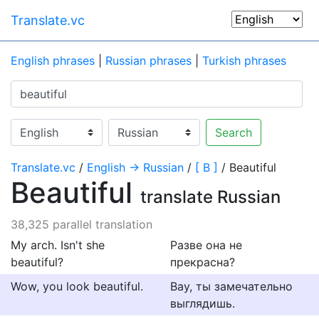
Translate.vc
English phrases
|
Russian phrases
|
Turkish phrases
Search
Translate.vc
/
English → Russian
/
[ B ]
/ Beautiful
Beautiful
translate Russian
38,325 parallel translation
My arch. Isn't she
Разве она не
beautiful?
прекрасна?
Wow, you look beautiful.
Вау, ты замечательно
выглядишь.