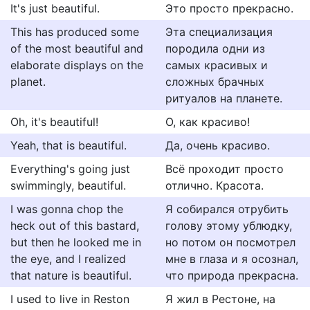
It's just beautiful.
Это просто прекрасно.
This has produced some
Эта специализация
of the most beautiful and
породила одни из
elaborate displays on the
самых красивых и
planet.
сложных брачных
ритуалов на планете.
Oh, it's beautiful!
О, как красиво!
Yeah, that is beautiful.
Да, очень красиво.
Everything's going just
Всё проходит просто
swimmingly, beautiful.
отлично. Красота.
I was gonna chop the
Я собирался отрубить
heck out of this bastard,
голову этому ублюдку,
but then he looked me in
но потом он посмотрел
the eye, and I realized
мне в глаза и я осознал,
that nature is beautiful.
что природа прекрасна.
I used to live in Reston
Я жил в Рестоне, на