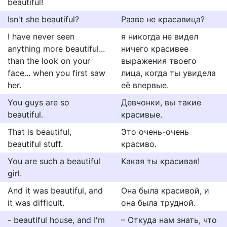
beautiful!
Isn't she beautiful?
Разве не красавица?
I have never seen
я никогда не видел
anything more beautiful...
ничего красивее
than the look on your
выражения твоего
face... when you first saw
лица, когда ты увидела
her.
её впервые.
You guys are so
Девчонки, вы такие
beautiful.
красивые.
That is beautiful,
Это очень-очень
beautiful stuff.
красиво.
You are such a beautiful
Какая ты красивая!
girl.
And it was beautiful, and
Она была красивой, и
it was difficult.
она была трудной.
- beautiful house, and I'm
– Откуда нам знать, что