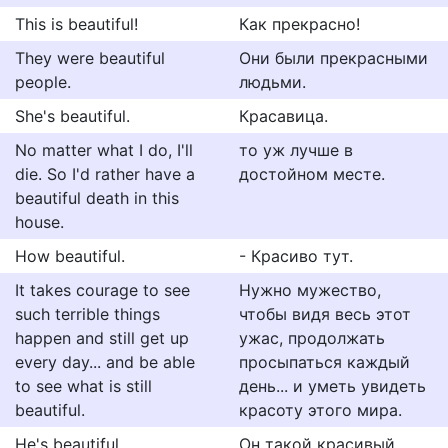
This is beautiful!
Как прекрасно!
They were beautiful
Они были прекрасными
people.
людьми.
She's beautiful.
Красавица.
No matter what I do, I'll
то уж лучше в
die. So I'd rather have a
достойном месте.
beautiful death in this
house.
How beautiful.
- Красиво тут.
It takes courage to see
Нужно мужество,
such terrible things
чтобы видя весь этот
happen and still get up
ужас, продолжать
every day... and be able
просыпаться каждый
to see what is still
день... и уметь увидеть
beautiful.
красоту этого мира.
He's beautiful.
Он такой красивый.