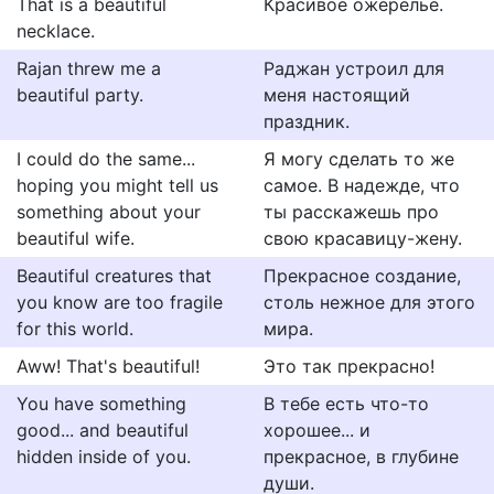
That is a beautiful
Красивое ожерелье.
necklace.
Rajan threw me a
Раджан устроил для
beautiful party.
меня настоящий
праздник.
I could do the same...
Я могу сделать то же
hoping you might tell us
самое. В надежде, что
something about your
ты расскажешь про
beautiful wife.
свою красавицу-жену.
Beautiful creatures that
Прекрасное создание,
you know are too fragile
столь нежное для этого
for this world.
мира.
Aww! That's beautiful!
Это так прекрасно!
You have something
В тебе есть что-то
good... and beautiful
хорошее... и
hidden inside of you.
прекрасное, в глубине
души.