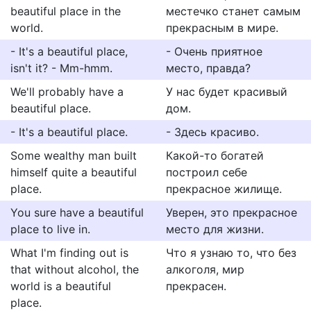
beautiful place in the
местечко станет самым
world.
прекрасным в мире.
- It's a beautiful place,
- Очень приятное
isn't it? - Mm-hmm.
место, правда?
We'll probably have a
У нас будет красивый
beautiful place.
дом.
- It's a beautiful place.
- Здесь красиво.
Some wealthy man built
Какой-то богатей
himself quite a beautiful
построил себе
place.
прекрасное жилище.
You sure have a beautiful
Уверен, это прекрасное
place to live in.
место для жизни.
What I'm finding out is
Что я узнаю то, что без
that without alcohol, the
алкоголя, мир
world is a beautiful
прекрасен.
place.