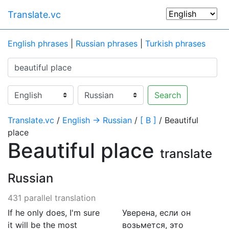
Translate.vc
English phrases
|
Russian phrases
|
Turkish phrases
Search
Translate.vc
/
English → Russian
/
[ B ]
/ Beautiful
place
Beautiful place
translate
Russian
431 parallel translation
If he only does, I'm sure
Уверена, если он
it will be the most
возьмется, это