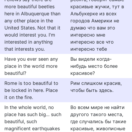
more beautiful beetles
красивые жучки, тут в
here in Albuquerque than
Альбукерке из всех
any other place in the
городов Америки не
United States. Not that it
думаю что вам это
would interest you. I'm
интересно мне
interested in anything
интересно все что
that interests you.
интересно тебе
Have you ever seen any
Вы видели когда-
place in the world more
нибудь место более
beautiful?
красивое?
Rome is too beautiful to
Рим слишком красив,
be locked in here. Place
чтобы быть здесь.
it on the fire.
In the whole world, no
Во всем мире не найти
place has such big... such
другого такого места,
beautiful, such
где случались бы такие
magnificent earthquakes
красивые, живописные