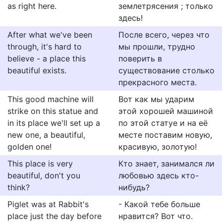
as right here.
землетрясения ; только
здесь!
After what we've been
После всего, через что
through, it's hard to
мы прошли, трудно
believe - a place this
поверить в
beautiful exists.
существование столько
прекрасного места.
This good machine will
Вот как мы ударим
strike on this statue and
этой хорошей машиной
in its place we'll set up a
по этой статуе и на её
new one, a beautiful,
месте поставим новую,
golden one!
красивую, золотую!
This place is very
Кто знает, занимался ли
beautiful, don't you
любовью здесь кто-
think?
нибудь?
Piglet was at Rabbit's
- Какой тебе больше
place just the day before
нравится? Вот что.