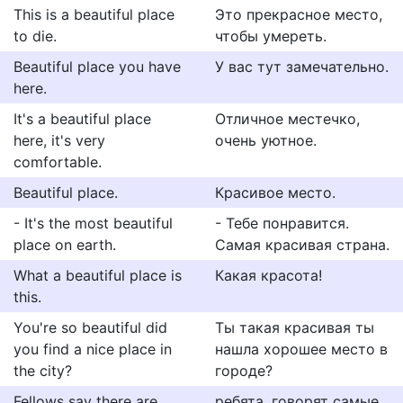
This is a beautiful place
Это прекрасное место,
to die.
чтобы умереть.
Beautiful place you have
У вас тут замечательно.
here.
It's a beautiful place
Отличное местечко,
here, it's very
очень уютное.
comfortable.
Beautiful place.
Красивое место.
- It's the most beautiful
- Тебе понравится.
place on earth.
Самая красивая страна.
What a beautiful place is
Какая красота!
this.
You're so beautiful did
Ты такая красивая ты
you find a nice place in
нашла хорошее место в
the city?
городе?
Fellows say there are
ребята, говорят самые