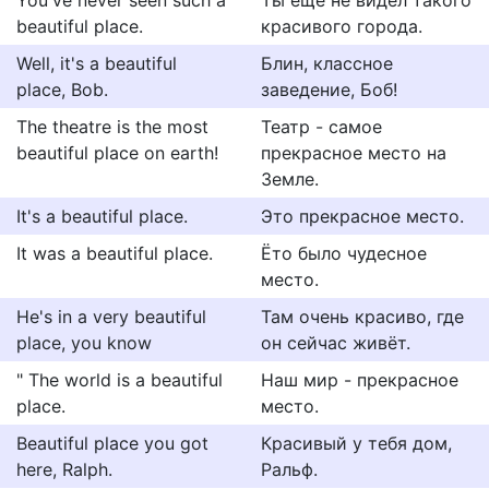
You've never seen such a
Ты еще не видел такого
beautiful place.
красивого города.
Well, it's a beautiful
Блин, классное
place, Bob.
заведение, Боб!
The theatre is the most
Театр - самое
beautiful place on earth!
прекрасное место на
Земле.
It's a beautiful place.
Это прекрасное место.
It was a beautiful place.
Ёто было чудесное
место.
He's in a very beautiful
Там очень красиво, где
place, you know
он сейчас живёт.
" The world is a beautiful
Наш мир - прекрасное
place.
место.
Beautiful place you got
Красивый у тебя дом,
here, Ralph.
Ральф.