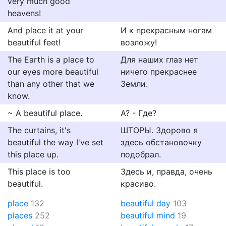
very much good
heavens!
And place it at your
И к прекрасным ногам
beautiful feet!
возложу!
The Earth is a place to
Для наших глаз нет
our eyes more beautiful
ничего прекраснее
than any other that we
Земли.
know.
~ A beautiful place.
А? - Где?
The curtains, it's
ШТОРЫ. Здорово я
beautiful the way I've set
здесь обстановочку
this place up.
подобрал.
This place is too
Здесь и, правда, очень
beautiful.
красиво.
place
132
beautiful day
103
places
252
beautiful mind
19