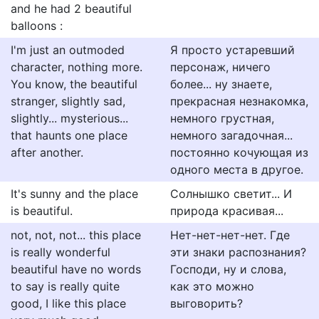
and he had 2 beautiful
balloons :
I'm just an outmoded
Я просто устаревший
character, nothing more.
персонаж, ничего
You know, the beautiful
более... ну знаете,
stranger, slightly sad,
прекрасная незнакомка,
slightly... mysterious...
немного грустная,
that haunts one place
немного загадочная...
after another.
постоянно кочующая из
одного места в другое.
It's sunny and the place
Солнышко светит... И
is beautiful.
природа красивая...
not, not, not... this place
Нет-нет-нет-нет. Где
is really wonderful
эти знаки распознания?
beautiful have no words
Господи, ну и слова,
to say is really quite
как это можно
good, I like this place
выговорить?