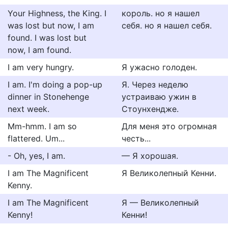
Your Highness, the King. I
король. но я нашел
was lost but now, I am
себя. но я нашел себя.
found. I was lost but
now, I am found.
I am very hungry.
Я ужасно голоден.
I am. I'm doing a pop-up
Я. Через неделю
dinner in Stonehenge
устраиваю ужин в
next week.
Стоунхендже.
Mm-hmm. I am so
Для меня это огромная
flattered. Um...
честь...
- Oh, yes, I am.
— Я хорошая.
I am The Magnificent
Я Великолепный Кенни.
Kenny.
I am The Magnificent
Я — Великолепный
Kenny!
Кенни!