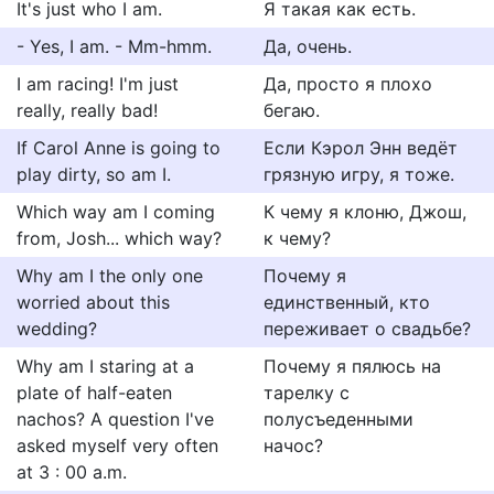
It's just who I am.
Я такая как есть.
- Yes, I am. - Mm-hmm.
Да, очень.
I am racing! I'm just
Да, просто я плохо
really, really bad!
бегаю.
If Carol Anne is going to
Если Кэрол Энн ведёт
play dirty, so am I.
грязную игру, я тоже.
Which way am I coming
К чему я клоню, Джош,
from, Josh... which way?
к чему?
Why am I the only one
Почему я
worried about this
единственный, кто
wedding?
переживает о свадьбе?
Why am I staring at a
Почему я пялюсь на
plate of half-eaten
тарелку с
nachos? A question I've
полусъеденными
asked myself very often
начос?
at 3 : 00 a.m.