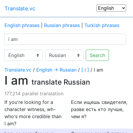
Translate.vc
English phrases
|
Russian phrases
|
Turkish phrases
Search
Translate.vc
/
English → Russian
/
[ I ]
/ I am
I am
translate Russian
177,214 parallel translation
If you're looking for a
Если ищешь свидетеля,
character witness, wh-
разве есть кто лучше,
who's more credible than
чем я?
I am?