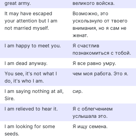
great army.
великого войска.
It may have escaped
Возможно, это
your attention but I am
ускользнуло от твоего
not married myself.
внимания, но я сам не
женат.
I am happy to meet you.
Я счастлив
познакомиться с тобой.
I am dead anyway.
Я все равно умру.
You see, it's not what I
чем моя работа. Это я.
do, it's who I am.
I am saying nothing at all,
сир.
Sire.
I am relieved to hear it.
Я с облегчением
услышала это.
I am looking for some
Я ищу семена.
seeds.