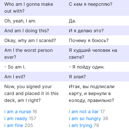
Who am I gonna make
С кем я пеерсплю?
out with?
Oh, yeah, I am.
Да.
And am I doing this?
И я делаю это?
Okay, why am I scared?
Почему я боюсь?
Am I the worst person
Я худший человек на
ever?
свете?
- So am I.
- Я пойду один.
Am I evil?
Я злая?
Now, you signed your
Итак, вы подписали
card and placed it in this
карту, и вернули в
deck, am I right?
колоду, правильно?
i am a nurse
16
i am not a liar
17
i am ready
157
i am so hungry
36
i am fine
205
i am trying
78