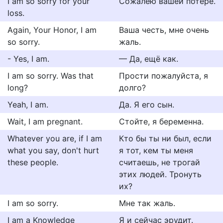
I am so sorry for your
Сожалею вашей потере.
loss.
Again, Your Honor, I am
Ваша честь, мне очень
so sorry.
жаль.
- Yes, I am.
— Да, ещё как.
I am so sorry. Was that
Прости пожалуйста, я
long?
долго?
Yeah, I am.
Да. Я его сын.
Wait, I am pregnant.
Стойте, я беременна.
Whatever you are, if I am
Кто бы ты ни был, если
what you say, don't hurt
я тот, кем ты меня
these people.
считаешь, не трогай
этих людей. Тронуть
их?
I am so sorry.
Мне так жаль.
I am a Knowledge
Я и сейчас эрудит.