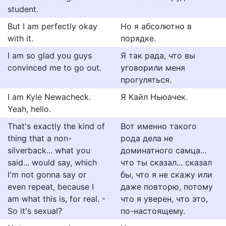
student.
But I am perfectly okay
Но я абсолютно в
with it.
порядке.
I am so glad you guys
Я так рада, что вы
convinced me to go out.
уговорили меня
прогуляться.
I am Kyle Newacheck.
Я Кайл Ньюачек.
Yeah, hello.
That's exactly the kind of
Вот именно такого
thing that a non-
рода дела не
silverback... what you
доминатного самца...
said... would say, which
что ты сказал... сказал
I'm not gonna say or
бы, что я не скажу или
even repeat, because I
даже повторю, потому
am what this is, for real. -
что я уверен, что это,
So it's sexual?
по-настоящему.