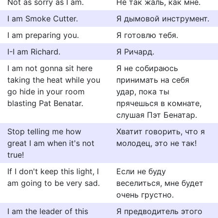
Not as sorry as I am.
Не так жаль, как мне.
I am Smoke Cutter.
Я дымовой инструмент.
I am preparing you.
Я готовлю тебя.
I-I am Richard.
Я Ричард.
I am not gonna sit here
Я не собираюсь
taking the heat while you
принимать на себя
go hide in your room
удар, пока ты
blasting Pat Benatar.
прячешься в комнате,
слушая Пэт Бенатар.
Stop telling me how
Хватит говорить, что я
great I am when it's not
молодец, это не так!
true!
If I don't keep this light, I
Если не буду
am going to be very sad.
веселиться, мне будет
очень грустно.
I am the leader of this
Я предводитель этого