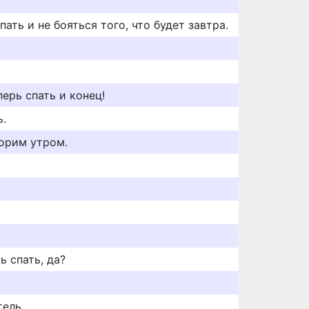
ать и не бояться того, что будет завтра.
перь спать и конец!
ь.
ворим утром.
ь спать, да?
тель.