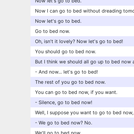
Now let's go to bed.
Now I can go to bed without dreading tom
Now let's go to bed.
Go to bed now.
Oh, isn't it lovely? Now let's go to bed!
You should go to bed now.
But I think we should all go up to bed now 
- And now... let's go to bed!
The rest of you go to bed now.
You can go to bed now, if you want.
- Silence, go to bed now!
Well, I suppose you want to go to bed now,
- We go to bed now? No.
We'll go to bed now.