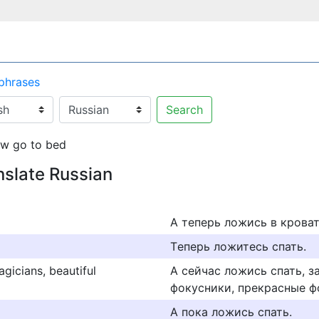
 phrases
Search
w go to bed
nslate Russian
А теперь ложись в кроват
Τеперь ложитесь спать.
gicians, beautiful
А сейчас ложись спать, з
фокусники, прекрасные ф
А пока ложись спать.