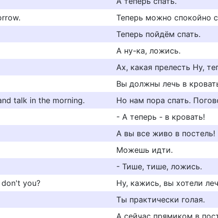
А теперь спать.
orrow.
Теперь можно спокойно сп
Теперь пойдём спать.
А ну-ка, ложись.
Ах, какая прелесть Ну, те
Вы должны лечь в кроват
and talk in the morning.
Но нам пора спать. Пого
- А теперь - в кровать!
А вы все живо в постель!
Можешь идти.
- Тише, тише, ложись.
 don't you?
Ну, кажись, вы хотели леч
Ты практически голая.
А сейчас прямиком в пос