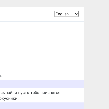
ь.
асыпай, и пусть тебе приснятся
окусники.