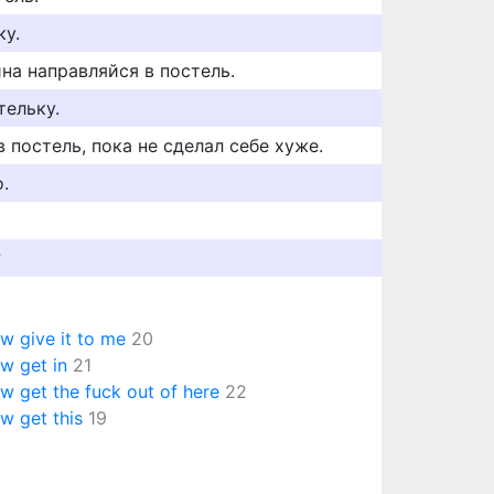
ку.
ина направляйся в постель.
тельку.
в постель, пока не сделал себе хуже.
.
?
w give it to me
20
w get in
21
w get the fuck out of here
22
w get this
19