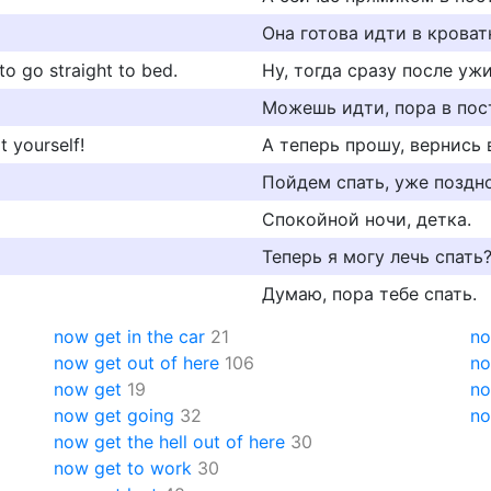
Она готова идти в кроват
 to go straight to bed.
Ну, тогда сразу после уж
Можешь идти, пора в пос
 yourself!
А теперь прошу, вернись 
Пойдем спать, уже поздно
Спокойной ночи, детка.
Теперь я могу лечь спать
Думаю, пора тебе спать.
now get in the car
21
no
now get out of here
106
no
now get
19
no
now get going
32
no
now get the hell out of here
30
now get to work
30