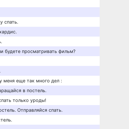
у спать.
хардис.
.
или будете просматривать фильм?
.
 у меня еще так много дел :
звращайся в постель.
спать только уроды!
остель. Отправляйся спать.
стель.