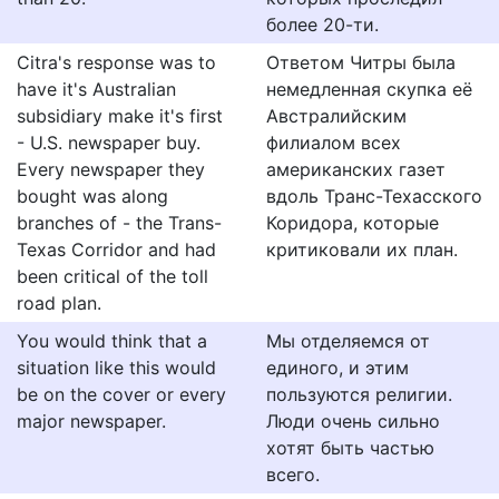
более 20-ти.
Citra's response was to
Ответом Читры была
have it's Australian
немедленная скупка её
subsidiary make it's first
Австралийским
- U.S. newspaper buy.
филиалом всех
Every newspaper they
американских газет
bought was along
вдоль Транс-Техасского
branches of - the Trans-
Коридора, которые
Texas Corridor and had
критиковали их план.
been critical of the toll
road plan.
You would think that a
Мы отделяемся от
situation like this would
единого, и этим
be on the cover or every
пользуются религии.
major newspaper.
Люди очень сильно
хотят быть частью
всего.