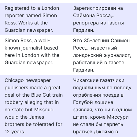
Registered to a London
Зарегистрирован на
reporter named Simon
Саймона Росса,...
Ross. Works at the
репортёра из газеты
Guardian newspaper.
Гардиан.
Simon Ross, a well-
Это 35-летний Саймон
known journalist based
Росс,... известный
here in London with the
лондонский журналист,
Guardian newspaper.
работавший в газете
Гардиан.
Chicago newspaper
Чикагские газетчики
publishers made a great
подняли шум по поводу
deal of the Blue Cut train
ограбления поезда в
robbery alleging that in
Голубой лощине
no state but Missouri
заявляя, что ни в одном
would the James
штате, кроме Миссури
brothers be tolerated for
не стали бы терпеть
12 years.
братьев Джеймс в