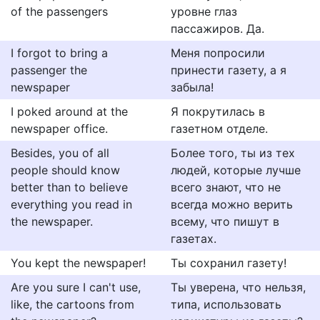
of the passengers
уровне глаз
пассажиров. Да.
I forgot to bring a
Меня попросили
passenger the
принести газету, а я
newspaper
забыла!
I poked around at the
Я покрутилась в
newspaper office.
газетном отделе.
Besides, you of all
Более того, ты из тех
people should know
людей, которые лучше
better than to believe
всего знают, что не
everything you read in
всегда можно верить
the newspaper.
всему, что пишут в
газетах.
You kept the newspaper!
Ты сохранил газету!
Are you sure I can't use,
Ты уверена, что нельзя,
like, the cartoons from
типа, использовать