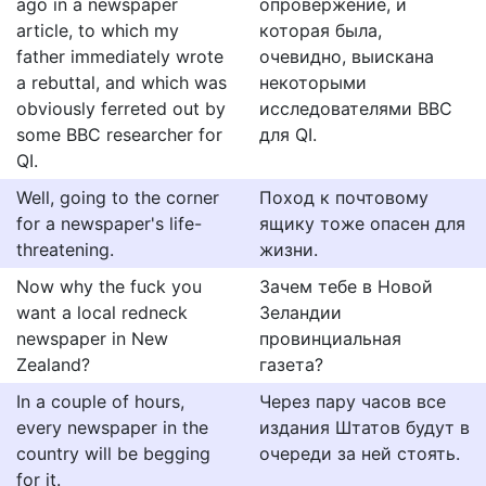
ago in a newspaper
опровержение, и
article, to which my
которая была,
father immediately wrote
очевидно, выискана
a rebuttal, and which was
некоторыми
obviously ferreted out by
исследователями BBC
some BBC researcher for
для QI.
QI.
Well, going to the corner
Поход к почтовому
for a newspaper's life-
ящику тоже опасен для
threatening.
жизни.
Now why the fuck you
Зачем тебе в Новой
want a local redneck
Зеландии
newspaper in New
провинциальная
Zealand?
газета?
In a couple of hours,
Через пару часов все
every newspaper in the
издания Штатов будут в
country will be begging
очереди за ней стоять.
for it.