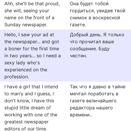
Ahh, she'll be that proud,
Она будет тобой
she will, seeing your
гордиться, увидев твой
name on the front of a
снимок в воскресной
Sunday newspaper.
газете.
Hello, I saw your ad at
Добрый день. Я только
the newspaper... and got
что прочитал ваше
a boner for the first time
сообщение. Буду
in two years... so I need a
честен.
sexy lady who's
experienced on the
profession.
I have a girl that I intend
Так что я давно в тайне
to marry and I guess, I
мечтал поработать в
don't know, I have this
газете величайшего
stupid little dream of
редактора нашего
working with one of the
времени..
greatest newspaper
editors of our time.