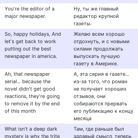
You're the editor of a
Ну, ты же главный
major newspaper.
редактор крупной
газеты.
So, happy holidays, And
Желаю всем хорошо
let's get back to work
отдохнуть, и с новыми
putting out the best
силами продолжать
newspaper in america.
выпускать лучшую
газету в Америке.
Ah, that newspaper
A, эта серия в газете...
serial... because the
из-за того, что роман
novel didn't get good
не получает хороших
reactions, they're going
отзывов, они
to remove it by the end
собираются прервать
of this month
его публикацию к концу
месяца
What isn't a deep dark
Там, где раньше был
mystery is why the trite
здравый смысл, теперь