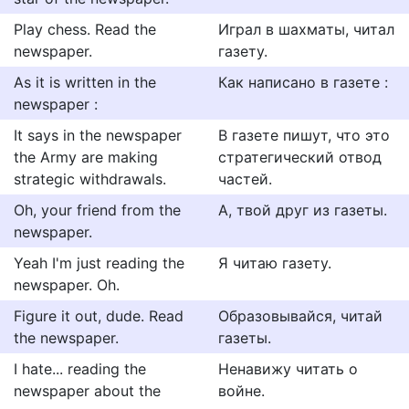
Play chess. Read the
Игpaл в шaхмaты, читaл
newspaper.
гaзету.
As it is written in the
Как написано в газете :
newspaper :
It says in the newspaper
В газете пишут, что это
the Army are making
стратегический отвод
strategic withdrawals.
частей.
Oh, your friend from the
А, твой друг из газеты.
newspaper.
Yeah I'm just reading the
Я читаю газету.
newspaper. Oh.
Figure it out, dude. Read
Образовывайся, читай
the newspaper.
газеты.
I hate... reading the
Ненавижу читать о
newspaper about the
войне.