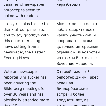
vagaries of newspaper
неразбериха.
horoscopes seem to
chime with readers
It only remains for me to
Мне остается только
thank all our panellists,
поблагодарить всех
and to say goodbye with
наших участников, и
this quite interesting
попрощаться этим
news cutting from a
довольно интересным
newspaper, the Eastern
отрывком из новостей
Evening News.
из газеты Восточные
Вечерние Новости.
Veteran newspaper
Старый газетный
reporter Jim Tucker has
репортёр Джим Такер
been covering the -
освещал
Bilderberg meetings for
Билдербергские
over 30 years and has
встречи более
physically attended more
тридцати лет, из
than 20.
которых проследил