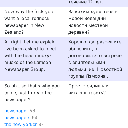
течение 12 лет.
Now why the fuck you
За каким хуем тебе в
want a local redneck
Новой Зеландии
newspaper in New
новости местной
Zealand?
деревни?
All right. Let me explain.
Хорошо, да, разрешите
I've been asked to meet...
объяснить, я
with the head mucky-
договорился о встрече
mucks of the Lamson
с влиятельными
Newspaper Group.
людьми, из "Новостной
группы Лэмсона".
So uh... so that's why you
Просто сидишь и
came, just to read the
читаешь газету?
newspaper?
newspaper
56
newspapers
64
the new yorker
37