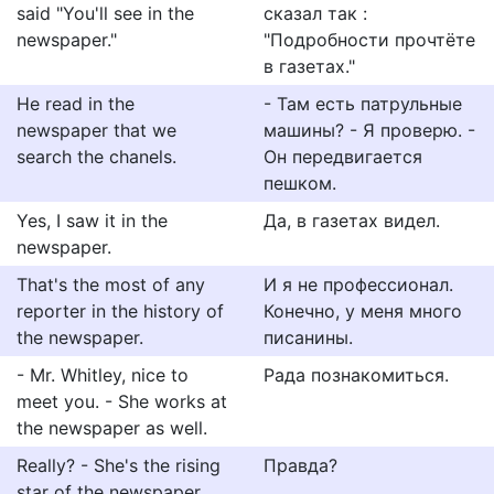
said "You'll see in the
сказал так :
newspaper."
"Подробности прочтёте
в газетах."
He read in the
- Там есть патрульные
newspaper that we
машины? - Я проверю. -
search the chanels.
Он передвигается
пешком.
Yes, I saw it in the
Да, в газетах видел.
newspaper.
That's the most of any
И я не профессионал.
reporter in the history of
Конечно, у меня много
the newspaper.
писанины.
- Mr. Whitley, nice to
Рада познакомиться.
meet you. - She works at
the newspaper as well.
Really? - She's the rising
Правда?
star of the newspaper.