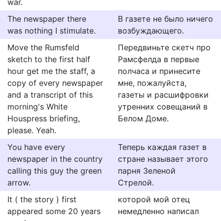
war.
The newspaper there
В газете не было ничего
was nothing I stimulate.
возбуждающего.
Move the Rumsfeld
Передвиньте скетч про
sketch to the first half
Рамсфелда в первые
hour get me the staff, a
полчаса и принесите
copy of every newspaper
мне, пожалуйста,
and a transcript of this
газеты и расшифровки
morning's White
утренних совещаний в
Houspress briefing,
Белом Доме.
please. Yeah.
You have every
Теперь каждая газет в
newspaper in the country
стране называет этого
calling this guy the green
парня Зеленой
arrow.
Стрелой.
It ( the story ) first
которой мой отец
appeared some 20 years
немедленно написал