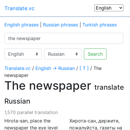
Translate.vc
English phrases
|
Russian phrases
|
Turkish phrases
Search
Translate.vc
/
English → Russian
/
[ T ]
/ The
newspaper
The newspaper
translate
Russian
1,570 parallel translation
Hirota-san, place the
Хирота-сан, держите,
newspaper the eye level
пожалуйста, газеты на