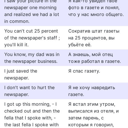
I saw your picture in the
Я как-то увидел твое
newspaper one morning
фото в газете и понял,
and realized we had a lot
что у нас много общего.
in common.
You can't cut 25 percent
Сократив штат газеты
of the newspaper's staff ;
на 25 процентов, вы
you'll kill it.
убьёте её.
You know, my dad was in
А знаешь, мой отец
the newspaper business.
тоже работал в газете.
I just saved the
Я спас газету.
newspaper.
I don't want to hurt the
Я не хочу навредить
newspaper.
газете.
I got up this morning, - I
Я встал этим утром,
checked out and then the
выписался из отеля, и
fella that I spoke with, -
затем парень, с
the last fella I spoke with
которым я говорил,