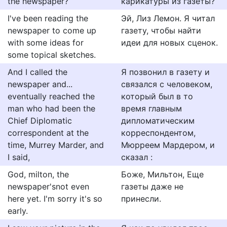
the newspaper?
карикатуры из газеты?
I've been reading the
Эй, Лиз Лемон. Я читал
newspaper to come up
газету, чтобы найти
with some ideas for
идеи для новых сценок.
some topical sketches.
And I called the
Я позвонил в газету и
newspaper and...
связался с человеком,
eventually reached the
который был в то
man who had been the
время главным
Chief Diplomatic
дипломатическим
correspondent at the
корреспондентом,
time, Murrey Marder, and
Мюрреем Мардером, и
I said,
сказал :
God, milton, the
Боже, Мильтон, Еще
newspaper'snot even
газеты даже не
here yet. I'm sorry it's so
принесли.
early.