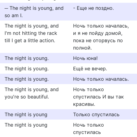
─ The night is young, and
- Еще не поздно.
so am I.
The night is young, and
Ночь только началась,
I'm not hitting the rack
и я не пойду домой,
till I get a little action.
пока не оторвусь по
полной.
The night is young.
Ночь юна!
The night is young.
Ещё не вечер.
The night is young.
Ночь только началась.
The night is young, and
Ночь только
you're so beautiful.
спустилась И вы так
красивы.
The night is young
Только спустилась
The night is young
Ночь только
спустилась