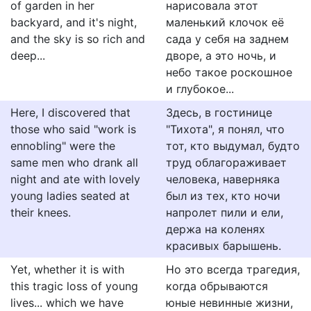
of garden in her
нарисовала этот
backyard, and it's night,
маленький клочок её
and the sky is so rich and
сада у себя на заднем
deep...
дворе, а это ночь, и
небо такое роскошное
и глубокое...
Here, I discovered that
Здесь, в гостинице
those who said "work is
"Тихота", я понял, что
ennobling" were the
тот, кто выдумал, будто
same men who drank all
труд облагораживает
night and ate with lovely
человека, наверняка
young ladies seated at
был из тех, кто ночи
their knees.
напролет пили и ели,
держа на коленях
красивых барышень.
Yet, whether it is with
Но это всегда трагедия,
this tragic loss of young
когда обрываются
lives... which we have
юные невинные жизни,