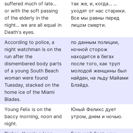
suffered much of late...
так же, и, когда... ...
or with the soft passing
уходят от нас старики.
of the elderly in the
Все мы равны перед
night... we are all equal in
лицом смерти.
Death's eyes.
According to police, a
по данным полиции,
night watchman is on the
ночной сторож
run after the
находится в бегах
dismembered body parts
после того, как труп
of a young South Beach
молодой женщины был
woman were found
найден, на льду Майами
Tuesday, stacked on the
Блэйдз.
home ice of the Miami
Blades.
Young Felix is on the
Юный Феликс дует
baccy morning, noon and
утром, днем и ночью.
night.