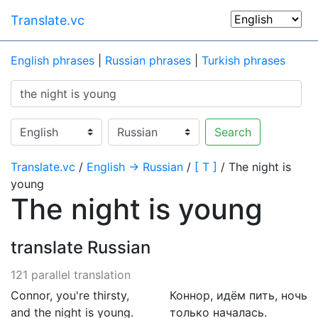
Translate.vc
English phrases
|
Russian phrases
|
Turkish phrases
Search
Translate.vc
/
English → Russian
/
[ T ]
/ The night is
young
The night is young
translate Russian
121 parallel translation
Connor, you're thirsty,
Коннор, идём пить, ночь
and the night is young.
только началась.