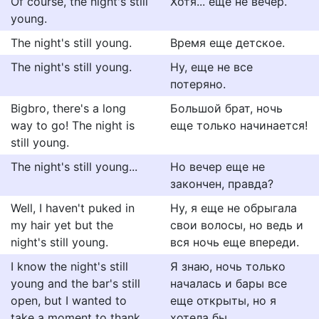
Of course, the night's still
Хотя... ещё не вечер.
young.
The night's still young.
Время еще детское.
The night's still young.
Ну, еще не все
потеряно.
Bigbro, there's a long
Большой брат, ночь
way to go! The night is
еще только начинается!
still young.
The night's still young...
Но вечер еще не
закончен, правда?
Well, I haven't puked in
Ну, я еще не обрыгала
my hair yet but the
свои волосы, но ведь и
night's still young.
вся ночь еще впереди.
I know the night's still
Я знаю, ночь только
young and the bar's still
началась и бары все
open, but I wanted to
еще открыты, но я
take a moment to thank
хотела бы