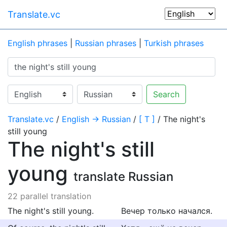
Translate.vc
English phrases
|
Russian phrases
|
Turkish phrases
Search
Translate.vc
/
English → Russian
/
[ T ]
/ The night's
still young
The night's still
young
translate Russian
22 parallel translation
The night's still young.
Вечер только начался.