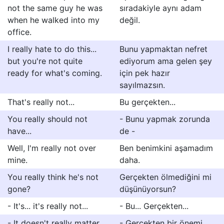
not the same guy he was
sıradakiyle aynı adam
when he walked into my
değil.
office.
I really hate to do this...
Bunu yapmaktan nefret
but you're not quite
ediyorum ama gelen şey
ready for what's coming.
için pek hazır
sayılmazsın.
That's really not...
Bu gerçekten...
You really should not
- Bunu yapmak zorunda
have...
de -
Well, I'm really not over
Ben benimkini aşamadım
mine.
daha.
You really think he's not
Gerçekten ölmediğini mi
gone?
düşünüyorsun?
- It's... it's really not...
- Bu... Gerçekten...
- It doesn't really matter
- Gerçekten bir önemi