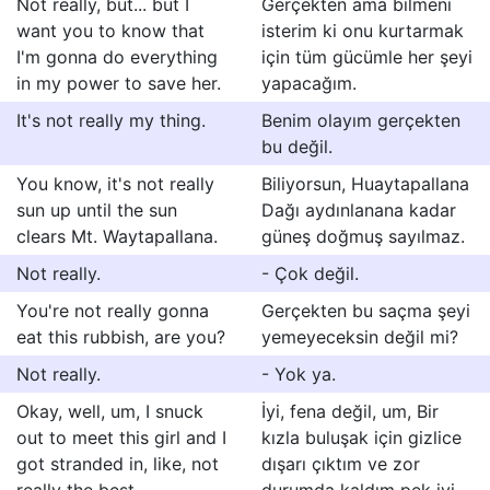
Not really, but... but I
Gerçekten ama bilmeni
want you to know that
isterim ki onu kurtarmak
I'm gonna do everything
için tüm gücümle her şeyi
in my power to save her.
yapacağım.
It's not really my thing.
Benim olayım gerçekten
bu değil.
You know, it's not really
Biliyorsun, Huaytapallana
sun up until the sun
Dağı aydınlanana kadar
clears Mt. Waytapallana.
güneş doğmuş sayılmaz.
Not really.
- Çok değil.
You're not really gonna
Gerçekten bu saçma şeyi
eat this rubbish, are you?
yemeyeceksin değil mi?
Not really.
- Yok ya.
Okay, well, um, I snuck
İyi, fena değil, um, Bir
out to meet this girl and I
kızla buluşak için gizlice
got stranded in, like, not
dışarı çıktım ve zor