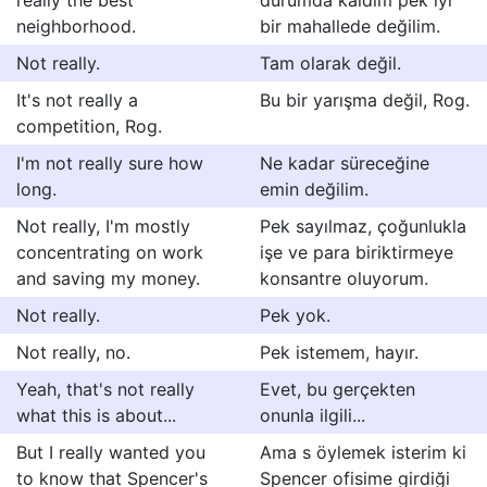
really the best
durumda kaldım pek iyi
neighborhood.
bir mahallede değilim.
Not really.
Tam olarak değil.
It's not really a
Bu bir yarışma değil, Rog.
competition, Rog.
I'm not really sure how
Ne kadar süreceğine
long.
emin değilim.
Not really, I'm mostly
Pek sayılmaz, çoğunlukla
concentrating on work
işe ve para biriktirmeye
and saving my money.
konsantre oluyorum.
Not really.
Pek yok.
Not really, no.
Pek istemem, hayır.
Yeah, that's not really
Evet, bu gerçekten
what this is about...
onunla ilgili...
But I really wanted you
Ama s öylemek isterim ki
to know that Spencer's
Spencer ofisime girdiği