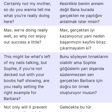
Certainly not my mother,
Kesinlikle benim annem
so do you wanna tell me
değil Bana burada
what you're really doing
gerçekten ne yaptığını
here?
anlatmak ister misin?
Max, we're doing really
Max, gerçekten iyi
well, so why not enjoy
kazanıyoruz yani neden
our success a little?
başarımızın keyfini biraz
çıkarmayalım ki?
This might be what's left
Bunu söyleyen tırnaklarım
of my nails talking, but
olabilir ama Sophie
Sophie, if you're not
göğüslerin yarı dışarıda
decked out with your
süslenmezsen sen
boobs half showing, are
gerçekten Barbara için
you really setting the
doğru bir örnek
right example for
oluşturuyor musun?
Barbara?
Not only will it prevent
Gelecekte bu tür