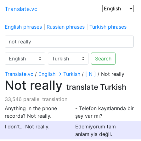
Translate.vc
English phrases
|
Russian phrases
|
Turkish phrases
Search
Translate.vc
/
English → Turkish
/
[ N ]
/ Not really
Not really
translate Turkish
33,546 parallel translation
Anything in the phone
- Telefon kayıtlarında bir
records? Not really.
şey var mı?
I don't... Not really.
Edemiyorum tam
anlamıyla değil.