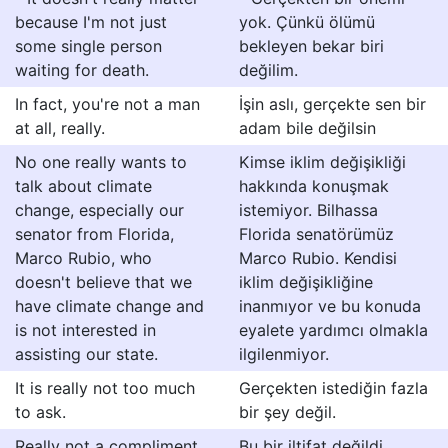
because I'm not just
yok. Çünkü ölümü
some single person
bekleyen bekar biri
waiting for death.
değilim.
In fact, you're not a man
İşin aslı, gerçekte sen bir
at all, really.
adam bile değilsin
No one really wants to
Kimse iklim değişikliği
talk about climate
hakkında konuşmak
change, especially our
istemiyor. Bilhassa
senator from Florida,
Florida senatörümüz
Marco Rubio, who
Marco Rubio. Kendisi
doesn't believe that we
iklim değişikliğine
have climate change and
inanmıyor ve bu konuda
is not interested in
eyalete yardımcı olmakla
assisting our state.
ilgilenmiyor.
It is really not too much
Gerçekten istediğin fazla
to ask.
bir şey değil.
Really not a compliment.
Bu bir iltifat değildi.