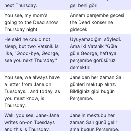
next Thursday.
gel beni gör.
You see, my mom's
Annem perşembe gecesi
going to the Dead show
the Dead konserine
Thursday night.
gidecek.
He said he could not
Uyuyamadığını söyledi.
sleep, but two Vatsnik is
Ama iki Vatsnik "Güle
like, "Good-bye, George,
güle George, haftaya
see you next Thursday."
perşembe görüşürüz"
demektir.
You see, we always have
Jane'den her zaman Salı
a letter from Jane on
günleri mektup alırız.
Tuesdays... and today, as
Bildiğiniz gibi bugün
you must know, is
Perşembe.
Thursday.
Well, you see, Jane-Jane
Jane'in mektubu her
writes on-on Tuesdays
zaman Salı günü gelir
and this is Thursday.
ama bugün Perşembe.