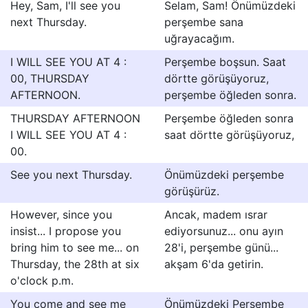
Hey, Sam, I'll see you
Selam, Sam! Önümüzdeki
next Thursday.
perşembe sana
uğrayacağım.
I WILL SEE YOU AT 4 :
Perşembe boşsun. Saat
00, THURSDAY
dörtte görüşüyoruz,
AFTERNOON.
perşembe öğleden sonra.
THURSDAY AFTERNOON
Perşembe öğleden sonra
I WILL SEE YOU AT 4 :
saat dörtte görüşüyoruz,
00.
See you next Thursday.
Önümüzdeki perşembe
görüşürüz.
However, since you
Ancak, madem ısrar
insist... I propose you
ediyorsunuz... onu ayın
bring him to see me... on
28'i, perşembe günü...
Thursday, the 28th at six
akşam 6'da getirin.
o'clock p.m.
You come and see me
Önümüzdeki Perşembe