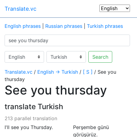
Translate.vc
English phrases
|
Russian phrases
|
Turkish phrases
Search
Translate.vc
/
English → Turkish
/
[ S ]
/ See you
thursday
See you thursday
translate Turkish
213 parallel translation
I'll see you Thursday.
Perşembe günü
görüşürüz.