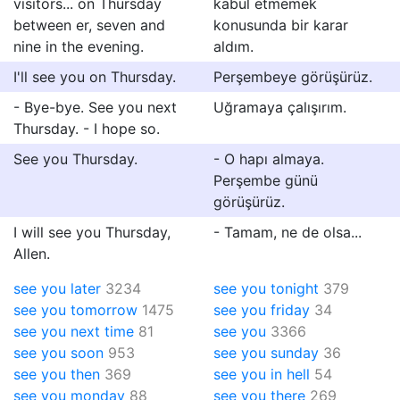
visitors... on Thursday
kabul etmemek
between er, seven and
konusunda bir karar
nine in the evening.
aldım.
I'll see you on Thursday.
Perşembeye görüşürüz.
- Bye-bye. See you next
Uğramaya çalışırım.
Thursday. - I hope so.
See you Thursday.
- O hapı almaya.
Perşembe günü
görüşürüz.
I will see you Thursday,
- Tamam, ne de olsa...
Allen.
see you later
3234
see you tonight
379
see you tomorrow
1475
see you friday
34
see you next time
81
see you
3366
see you soon
953
see you sunday
36
see you then
369
see you in hell
54
see you monday
88
see you there
269