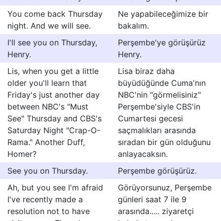
You come back Thursday
Ne yapabileceğimize bir
night. And we will see.
bakalım.
I'll see you on Thursday,
Perşembe'ye görüşürüz
Henry.
Henry.
Lis, when you get a little
Lisa biraz daha
older you'll learn that
büyüdüğünde Cuma'nın
Friday's just another day
NBC'nin "görmelisiniz"
between NBC's "Must
Perşembe'siyle CBS'in
See" Thursday and CBS's
Cumartesi gecesi
Saturday Night "Crap-O-
saçmalıkları arasında
Rama." Another Duff,
sıradan bir gün olduğunu
Homer?
anlayacaksın.
See you on Thursday.
Perşembe görüşürüz.
Ah, but you see I'm afraid
Görüyorsunuz, Perşembe
I've recently made a
günleri saat 7 ile 9
resolution not to have
arasında..... ziyaretçi