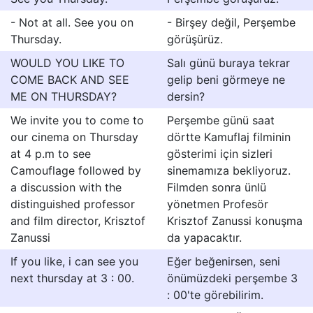
- Not at all. See you on
- Birşey değil, Perşembe
Thursday.
görüşürüz.
WOULD YOU LIKE TO
Salı günü buraya tekrar
COME BACK AND SEE
gelip beni görmeye ne
ME ON THURSDAY?
dersin?
We invite you to come to
Perşembe günü saat
our cinema on Thursday
dörtte Kamuflaj filminin
at 4 p.m to see
gösterimi için sizleri
Camouflage followed by
sinemamıza bekliyoruz.
a discussion with the
Filmden sonra ünlü
distinguished professor
yönetmen Profesör
and film director, Krisztof
Krisztof Zanussi konuşma
Zanussi
da yapacaktır.
If you like, i can see you
Eğer beğenirsen, seni
next thursday at 3 : 00.
önümüzdeki perşembe 3
: 00'te görebilirim.