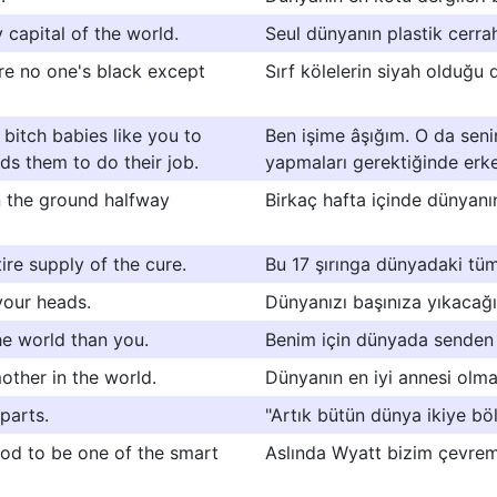
 capital of the world.
Seul dünyanın plastik cerrah
ere no one's black except
Sırf kölelerin siyah olduğu
e bitch babies like you to
Ben işime âşığım. O da senin
s them to do their job.
yapmaları gerektiğinde erk
n the ground halfway
Birkaç hafta içinde dünyanın
ire supply of the cure.
Bu 17 şırınga dünyadaki tüm 
your heads.
Dünyanızı başınıza yıkacağı
he world than you.
Benim için dünyada senden 
mother in the world.
Dünyanın en iyi annesi olma
parts.
"Artık bütün dünya ikiye bö
 good to be one of the smart
Aslında Wyatt bizim çevremi