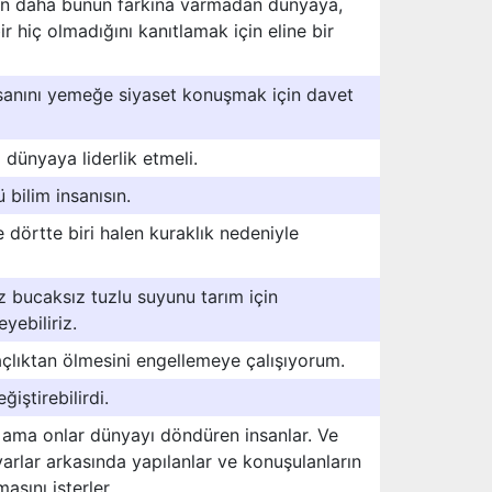
en daha bunun farkına varmadan dünyaya,
r hiç olmadığını kanıtlamak için eline bir
nsanını yemeğe siyaset konuşmak için davet
dünyaya liderlik etmeli.
 bilim insanısın.
dörtte biri halen kuraklık nedeniyle
 bucaksız tuzlu suyunu tarım için
yebiliriz.
çlıktan ölmesini engellemeye çalışıyorum.
iştirebilirdi.
 ama onlar dünyayı döndüren insanlar. Ve
rlar arkasında yapılanlar ve konuşulanların
asını isterler.