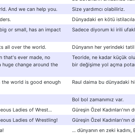
rld. And we can help you.
Size yardımcı olabiliriz.
ders.
Dünyadaki en kötü istilacıla
big or small, has an impact
Sadece diyorum ki irili ufakl
 all over the world.
Dünyanın her yerindeki tatil 
on that's ever made, no
Teoride, ne kadar küçük olu
t a huge change around the
bir değişime yol açma potans
n the world is good enough
Raul daima bu dünyadaki hiç
Bol bol zamanımız var.
ous Ladies of Wrest...
Güreşin Özel Kadınları'nın d
eous Ladies of Wrestling!
Güreşin Özel Kadınları'nın 
a!
... dünyanın en zeki kadını, 