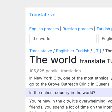
Translate.vc
English phrases
|
Russian phrases
|
Turkish
Translate.vc
/
English → Turkish
/
[ T ]
/ The
The world
translate T
105,825 parallel translation
In New York City, one of the most ethnically
go to the Grove Outreach Clinic in Queens.
In the richest country in the world?
You're new in the city, it's overwhelming, 
friends, you spend a lot of time on the Inte