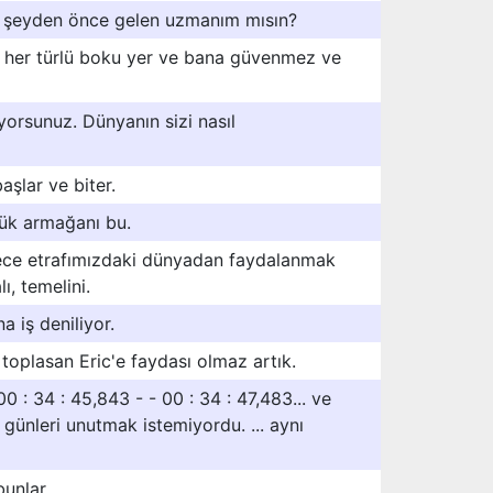
r şeyden önce gelen uzmanım mısın?
 her türlü boku yer ve bana güvenmez ve
yorsunuz. Dünyanın sizi nasıl
aşlar ve biter.
ük armağanı bu.
dece etrafımızdaki dünyadan faydalanmak
, temelini.
 iş deniliyor.
toplasan Eric'e faydası olmaz artık.
0 : 34 : 45,843 - - 00 : 34 : 47,483... ve
ünleri unutmak istemiyordu. ... aynı
bunlar.