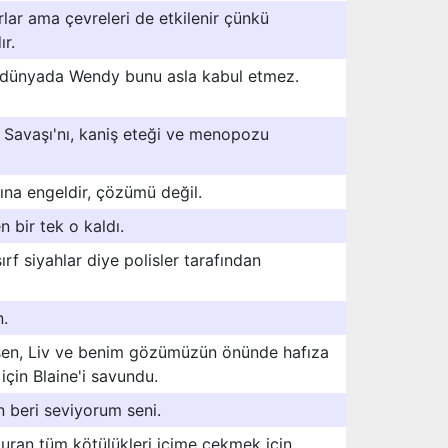
rlar ama çevreleri de etkilenir çünkü
ır.
 dünyada Wendy bunu asla kabul etmez.
 Savaşı'nı, kaniş eteği ve menopozu
şına engeldir, çözümü değil.
 bir tek o kaldı.
f siyahlar diye polisler tarafından
n.
sen, Liv ve benim gözümüzün önünde hafıza
çin Blaine'i savundu.
 beri seviyorum seni.
ran tüm kötülükleri içime çekmek için