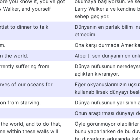
ore you know it, you've got
okumaya başlıyorsun. ve s
y Walker, and yourself
Larry Walker'a ve kendine bi
sebep geçiyor.
ntist to dinner to talk
Dünyanın en parlak bilim i
etmedim.
im.
Ona karşı durmada Amerika 
in the world.
Albert, sen dünyanın en ünlü
rrently suffering from
Dünya nüfusunun neredeyse 
açlıktan kıvranıyor.
erves of our oceans for
Eğer okyanuslarımızın uçsuz
kullanabilirsek dünyayı besle
ion from starving.
Dünya nüfusunun yarısının a
Onun araştırması dünyayı değ
g the world, and to do that,
Öyle görünmüyor olabilirler
e within these walls will
bunu yaparlarken de bu duva
bu duvarların arkasında kalm