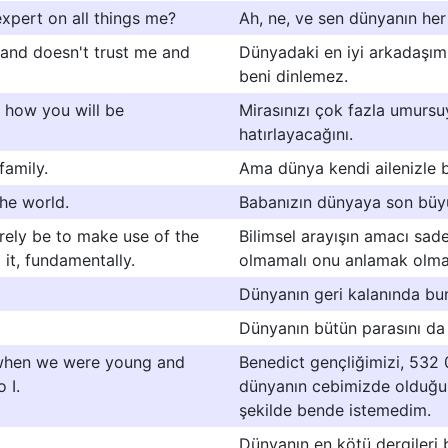
xpert on all things me?
Ah, ne, ve sen dünyanın he
 and doesn't trust me and
Dünyadaki en iyi arkadaşım
beni dinlemez.
 how you will be
Mirasınızı çok fazla umursu
hatırlayacağını.
family.
Ama dünya kendi ailenizle b
the world.
Babanızın dünyaya son büy
erely be to make use of the
Bilimsel arayışın amacı sa
it, fundamentally.
olmamalı onu anlamak olmalı
Dünyanın geri kalanında buna
Dünyanın bütün parasını da 
 when we were young and
Benedict gençliğimizi, 532 0
 I.
dünyanın cebimizde olduğu g
şekilde bende istemedim.
.
Dünyanın en kötü dergileri 