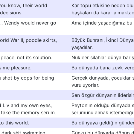
 you know, their world
Kar topu etkisine neden olu
decisions.
başkaları da karar almaktad
ity... Wendy would never go
Ama içinde yaşadığımız bu
rld War II, poodle skirts,
Büyük Buhranı, İkinci Dünya
yaşadılar.
eace, not its solution.
Nükleer silahlar dünya barı
es me pleasure.
Bu dünyada bana zevk veren
ng shot by cops for being
Gerçek dünyada, çocuklar sır
vuruluyorlar.
Sen özgür dünyanın liderisi
nd Liv and my own eyes,
Peyton'ın olduğu dünyada 
o take the memory serum.
serumunu almak istemediği i
o this world.
Bu dünyaya geldiğin günden
e dark shit swimming
Çünkü bu dünyada dönüp du