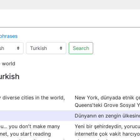
 phrases
Search
 world
urkish
 diverse cities in the world,
New York, dünyada etnik çeşi
Queens'teki Grove Sosyal Ya
Dünyanın en zengin ülkesin
you... you don't make many
Yeni bir şehirdeydin, yoruc
rnet, you start reading
internette çok vakit harcıy