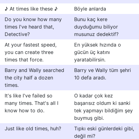
♪ At times like these ♪
Böyle anlarda
Do you know how many
Bunu kaç kere
times I've heard that,
duyduğumu biliyor
Detective?
musunuz dedektif?
At your fastest speed,
En yüksek hızında o
you can create three
gücün üç katını
times that force.
yaratabilirsin.
Barry and Wally searched
Barry ve Wally tüm şehri
the city half a dozen
10 defa aradı.
times.
It's like I've failed so
O kadar çok kez
many times. That's all I
başarısız oldum ki sanki
know how to do.
tek yapmayı bildiğim şey
buymuş gibi.
Just like old times, huh?
Tıpkı eski günlerdeki gibi,
değil mi?