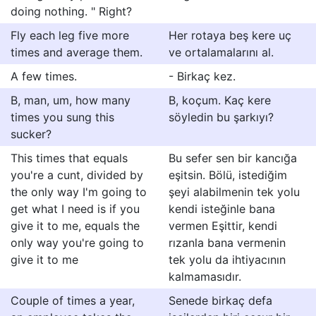
doing nothing. " Right?
Fly each leg five more
Her rotaya beş kere uç
times and average them.
ve ortalamalarını al.
A few times.
- Birkaç kez.
B, man, um, how many
B, koçum. Kaç kere
times you sung this
söyledin bu şarkıyı?
sucker?
This times that equals
Bu sefer sen bir kancığa
you're a cunt, divided by
eşitsin. Bölü, istediğim
the only way I'm going to
şeyi alabilmenin tek yolu
get what I need is if you
kendi isteğinle bana
give it to me, equals the
vermen Eşittir, kendi
only way you're going to
rızanla bana vermenin
give it to me
tek yolu da ihtiyacının
kalmamasıdır.
Couple of times a year,
Senede birkaç defa