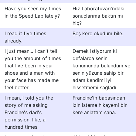
Have you seen my times
Hız Laboratuvarı'ndaki
in the Speed Lab lately?
sonuçlarıma baktın mı
hiç?
I read it five times
Beş kere okudum bile.
already.
I just mean... I can't tell
Demek istiyorum ki
you the amount of times
defalarca senin
that I've been in your
konumunda bulundum ve
shoes and a man with
senin yüzüne sahip bir
your face has made me
adam kendimi iyi
feel better.
hissetmemi sağladı.
I mean, I told you the
Francine'in babasından
story of me asking
izin isteme hikayemi bin
Francine's dad's
kere anlattım sana.
permission, like, a
hundred times.