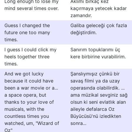
Long enough to lose my
Aklımı birkaç kez
mind several times over.
kaçırmaya yetecek kadar
zamandır.
Guess I changed the
Galiba geleceği çok fazla
future one too many
değiştirdim.
times.
I guess I could click my
Sanırım topuklarımı üç
heels together three
kere birbirine vurabilirim.
times.
And we got lucky
Şanslıymışız çünkü bir
because it could have
savaş filmi ya da uzay
been a war movie or a...
operasında olabilirdik. ...
a space opera, but
ama müzikal sevginiz sağ
thanks to your love of
olsun ki seni evlatlık alan
musicals, with the
aileyle defalarca Oz
countless times you
Büyücüsü'nü izledikten
watched, um, "Wizard of
sonra...
Oz"