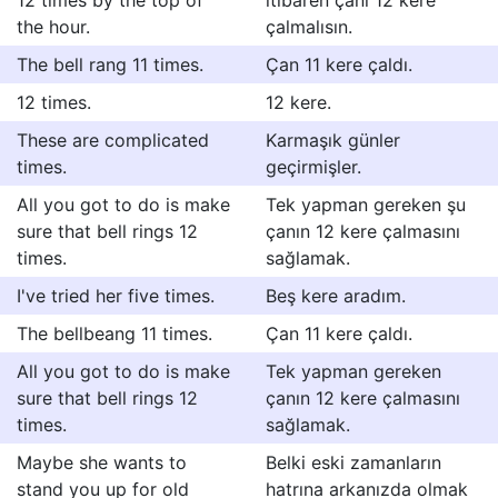
12 times by the top of
itibaren çanı 12 kere
the hour.
çalmalısın.
The bell rang 11 times.
Çan 11 kere çaldı.
12 times.
12 kere.
These are complicated
Karmaşık günler
times.
geçirmişler.
All you got to do is make
Tek yapman gereken şu
sure that bell rings 12
çanın 12 kere çalmasını
times.
sağlamak.
I've tried her five times.
Beş kere aradım.
The bellbeang 11 times.
Çan 11 kere çaldı.
All you got to do is make
Tek yapman gereken
sure that bell rings 12
çanın 12 kere çalmasını
times.
sağlamak.
Maybe she wants to
Belki eski zamanların
stand you up for old
hatrına arkanızda olmak