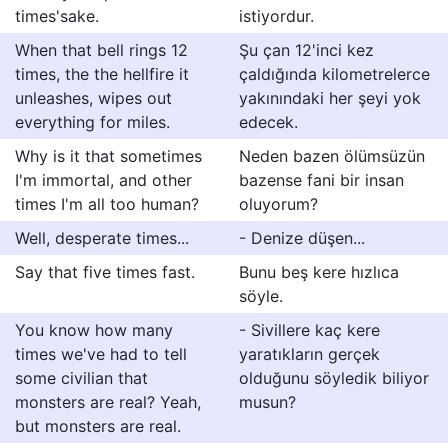
times'sake.
istiyordur.
When that bell rings 12
Şu çan 12'inci kez
times, the the hellfire it
çaldığında kilometrelerce
unleashes, wipes out
yakınındaki her şeyi yok
everything for miles.
edecek.
Why is it that sometimes
Neden bazen ölümsüzün
I'm immortal, and other
bazense fani bir insan
times I'm all too human?
oluyorum?
Well, desperate times...
- Denize düşen...
Say that five times fast.
Bunu beş kere hızlıca
söyle.
You know how many
- Sivillere kaç kere
times we've had to tell
yaratıkların gerçek
some civilian that
olduğunu söyledik biliyor
monsters are real? Yeah,
musun?
but monsters are real.