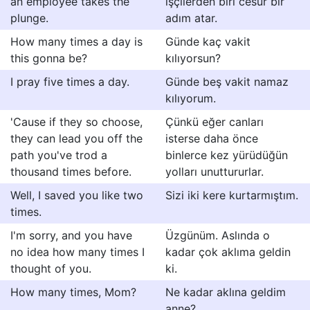
an employee takes the
işçilerden biri cesur bir
plunge.
adım atar.
How many times a day is
Günde kaç vakit
this gonna be?
kılıyorsun?
I pray five times a day.
Günde beş vakit namaz
kılıyorum.
'Cause if they so choose,
Çünkü eğer canları
they can lead you off the
isterse daha önce
path you've trod a
binlerce kez yürüdüğün
thousand times before.
yolları unuttururlar.
Well, I saved you like two
Sizi iki kere kurtarmıştım.
times.
I'm sorry, and you have
Üzgünüm. Aslında o
no idea how many times I
kadar çok aklıma geldin
thought of you.
ki.
How many times, Mom?
Ne kadar aklına geldim
anne?