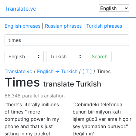
Translate.vc
English phrases
|
Russian phrases
|
Turkish phrases
Search
Translate.vc
/
English → Turkish
/
[ T ]
/ Times
Times
translate Turkish
66,348 parallel translation
"there's literally millions
"Cebimdeki telefonda
of times " more
bunun bir milyon katı
computing power in my
işlem gücü var ama hiçbir
phone and that's just
şey yapmadan duruyor."
sitting in my pocket
Değil mi?