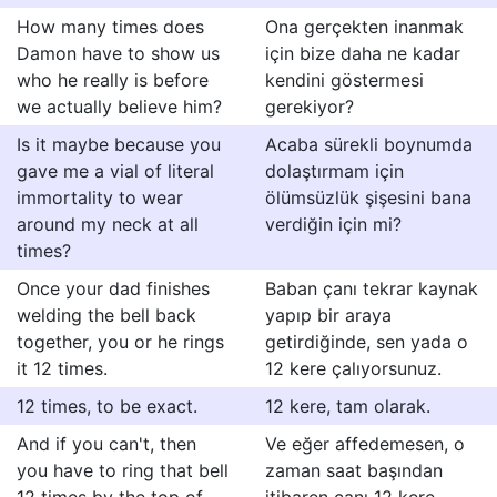
How many times does
Ona gerçekten inanmak
Damon have to show us
için bize daha ne kadar
who he really is before
kendini göstermesi
we actually believe him?
gerekiyor?
Is it maybe because you
Acaba sürekli boynumda
gave me a vial of literal
dolaştırmam için
immortality to wear
ölümsüzlük şişesini bana
around my neck at all
verdiğin için mi?
times?
Once your dad finishes
Baban çanı tekrar kaynak
welding the bell back
yapıp bir araya
together, you or he rings
getirdiğinde, sen yada o
it 12 times.
12 kere çalıyorsunuz.
12 times, to be exact.
12 kere, tam olarak.
And if you can't, then
Ve eğer affedemesen, o
you have to ring that bell
zaman saat başından