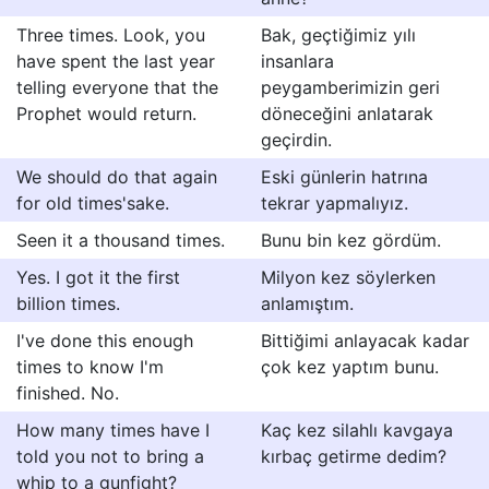
Three times. Look, you
Bak, geçtiğimiz yılı
have spent the last year
insanlara
telling everyone that the
peygamberimizin geri
Prophet would return.
döneceğini anlatarak
geçirdin.
We should do that again
Eski günlerin hatrına
for old times'sake.
tekrar yapmalıyız.
Seen it a thousand times.
Bunu bin kez gördüm.
Yes. I got it the first
Milyon kez söylerken
billion times.
anlamıştım.
I've done this enough
Bittiğimi anlayacak kadar
times to know I'm
çok kez yaptım bunu.
finished. No.
How many times have I
Kaç kez silahlı kavgaya
told you not to bring a
kırbaç getirme dedim?
whip to a gunfight?