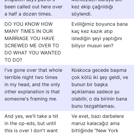
been called out here over
kez ekip çağrıldığı
a half a dozen times.
söylendi.
DO YOU KNOW HOW
Evliliğimiz boyunca bana
MANY TIMES IN OUR
kaç kez kazık atıp
MARRIAGE YOU HAVE
istediğin şeyi yaptığını
SCREWED ME OVER TO
biliyor musun sen?
DO WHAT YOU WANTED
TO DO?
I've gone over that whole
Koskoca gecede başıma
terrible night two times
çok kötü iki şey geldi, ve
in my head, and the only
bunun bir başka
other explanation is that
açıklaması sadece şu
someone's framing me.
olabilir, o da birinin bana
bunu tezgahlaması.
And yes, we'll take a hit
Ve evet, bazı darbelere
in the op-eds, but until
maruz kalacağız ama
this is over I don't want
bittiğinde "New York