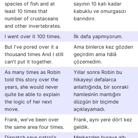
species of fish and at
sayının 10 katı kadar
least 10 times that
kabuklu ve omurgasızı
number of crustaceans
barındırır.
and other invertebrates.
I went over it 100 times.
İlk defa yapmıyorum.
But I've pored over it a
Ama binlerce kez gözden
thousand times And I still
geçirdim ama hâlâ
can't put it together.
çözemedim.
As many times as Robin
Yıllar sonra Robin bu
told this story over the
hikayeyi defalarca
years, she would never
anlattığında, bir sonraki
quite be able to explain
hamlesinin mantığını
the logic of her next
düzgün bir biçimde
move.
açıklayamadı.
Frank, we've been over
Frank, aynı yere dört kez
the same area four times.
geldik.
Dispatch says patrol's
Merkezden buraya altı