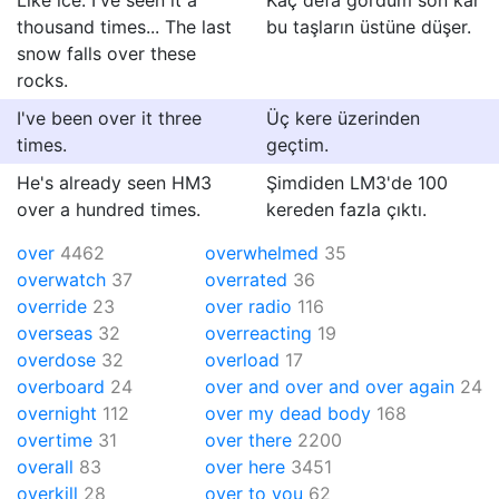
Like ice. I've seen it a
Kaç defa gördüm son kar
thousand times... The last
bu taşların üstüne düşer.
snow falls over these
rocks.
I've been over it three
Üç kere üzerinden
times.
geçtim.
He's already seen HM3
Şimdiden LM3'de 100
over a hundred times.
kereden fazla çıktı.
over
4462
overwhelmed
35
overwatch
37
overrated
36
override
23
over radio
116
overseas
32
overreacting
19
overdose
32
overload
17
overboard
24
over and over and over again
24
overnight
112
over my dead body
168
overtime
31
over there
2200
overall
83
over here
3451
overkill
28
over to you
62