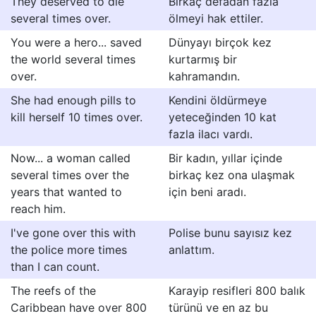
They deserved to die
Birkaç defadan fazla
several times over.
ölmeyi hak ettiler.
You were a hero... saved
Dünyayı birçok kez
the world several times
kurtarmış bir
over.
kahramandın.
She had enough pills to
Kendini öldürmeye
kill herself 10 times over.
yeteceğinden 10 kat
fazla ilacı vardı.
Now... a woman called
Bir kadın, yıllar içinde
several times over the
birkaç kez ona ulaşmak
years that wanted to
için beni aradı.
reach him.
I've gone over this with
Polise bunu sayısız kez
the police more times
anlattım.
than I can count.
The reefs of the
Karayip resifleri 800 balık
Caribbean have over 800
türünü ve en az bu