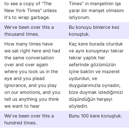
to see a copy of "The
Times" ın manşetinin işe
New York Times" unless
yarar bir manşet olmasını
it's to wrap garbage.
istiyorum.
We've been over this a
Bu konuyu binlerce kez
thousand times.
konuştuk.
How many times have
Kaç kere burada oturduk
we sat right here and had
ve aynı konuşmayı tekrar
the same conversation
tekrar yaptık her
over and over again
seferinde gözümüzün
where you look us in the
içine baktın ve mazeret
eye and you plead
uydurdun, ve
ignorance, and you play
duygularımızla oynadın,
on our emotions, and you
bize duymak istediğimizi
tell us anything you think
düşündüğün herşeyi
we want to hear
söyledin.
We've been over this a
Bunu 100 kere konuştuk.
hundred times.