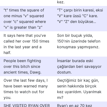
kez.
"t" times the square of
"T" çarpı birin karesi, eksi
one minus "v" squared
"V" kare üssü "C" kare.
over "c" squared where
"V" "Z" den büyükse...
"v" is greater than "z"
It says here that you've
Son bir buçuk yılda,
called her over 150 times
150'nin üzerinde telefon
in the last year and a
konuşması yapmışsınız.
half.
People been fighting
İnsanlar burada eski
over this bitch since
çağlardan beri savaşıyor
ancient times, Dawg.
dostum.
Over the last few days, I
Geçtiğimiz bir kaç gün,
have been warned many
senin hakkında birçok
times to watch out for
kez uyarıldım. Uyarılmak
you.
mı?
SHE VISITED RYAN OVER
Ryan'ı en az 70 kez