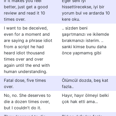
If it makes you feel
Eğer seni iyi
better, just get a good
hissettirecekse, iyi bir
review and read it 10
yorum bul ve ardarda 10
times over.
kere oku.
I want to be deceived,
.. sizden beni
even for a moment and
şaşırtmanızı ve ikilemde
are saying a phrase idiot
bırakmanızı isterim. ..
from a script he had
sanki kimse bunu daha
heard idiot thousand
önce yapmamış gibi
times over and over
again until the end with
human understanding.
Fatal dose, five times
Ölümcül dozda, beş kat
over.
fazla..
No, no. She deserves to
Hayır, hayır ölmeyi belki
die a dozen times over,
çok hak etti ama...
but I couldn't do it.