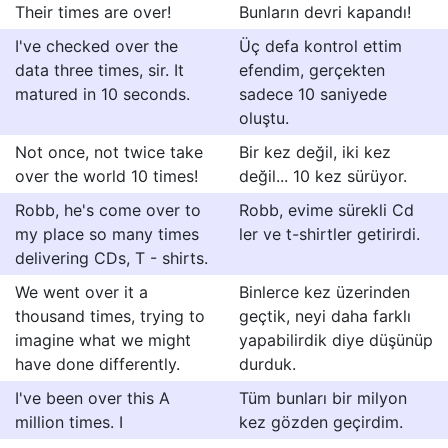
Their times are over!
Bunların devri kapandı!
I've checked over the
Üç defa kontrol ettim
data three times, sir. It
efendim, gerçekten
matured in 10 seconds.
sadece 10 saniyede
oluştu.
Not once, not twice take
Bir kez değil, iki kez
over the world 10 times!
değil... 10 kez sürüyor.
Robb, he's come over to
Robb, evime sürekli Cd
my place so many times
ler ve t-shirtler getirirdi.
delivering CDs, T - shirts.
We went over it a
Binlerce kez üzerinden
thousand times, trying to
geçtik, neyi daha farklı
imagine what we might
yapabilirdik diye düşünüp
have done differently.
durduk.
I've been over this A
Tüm bunları bir milyon
million times. I
kez gözden geçirdim.