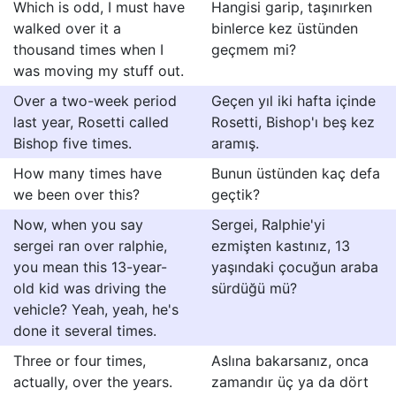
Which is odd, I must have
Hangisi garip, taşınırken
walked over it a
binlerce kez üstünden
thousand times when I
geçmem mi?
was moving my stuff out.
Over a two-week period
Geçen yıl iki hafta içinde
last year, Rosetti called
Rosetti, Bishop'ı beş kez
Bishop five times.
aramış.
How many times have
Bunun üstünden kaç defa
we been over this?
geçtik?
Now, when you say
Sergei, Ralphie'yi
sergei ran over ralphie,
ezmişten kastınız, 13
you mean this 13-year-
yaşındaki çocuğun araba
old kid was driving the
sürdüğü mü?
vehicle? Yeah, yeah, he's
done it several times.
Three or four times,
Aslına bakarsanız, onca
actually, over the years.
zamandır üç ya da dört