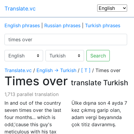
Translate.vc
English phrases
|
Russian phrases
|
Turkish phrases
Search
Translate.vc
/
English → Turkish
/
[ T ]
/ Times over
Times over
translate Turkish
1,713 parallel translation
In and out of the country
Ülke dışına son 4 ayda 7
seven times over the last
kez çıkmış garip olan,
four months... which is
adam vergi beyanında
odd,'cause this guy's
çok titiz davranmış.
meticulous with his tax