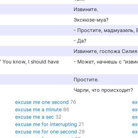
Извините.
Экскюзе-муа?
- Простите, мадмуазель,
- Да?
Извините, госпожа Силия
" You know, I should have
- Может, начнешь с "извин
Простите.
Чарли, что происходит?
excuse me one second
76
ex
excuse me a minute
86
ex
excuse me a sec
32
ex
excuse me for interrupting
21
ex
excuse me for one second
29
ex