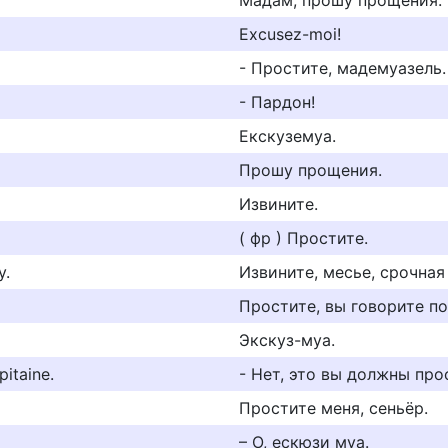
Мадам, прошу прощения.
Excusez-moi!
- Простите, мадемуазель.
- Пардон!
Екскуземуа.
Прошу прощения.
Извините.
( фр ) Простите.
y.
Извините, месье, срочна
Простите, вы говорите п
Экскуз-муа.
itaine.
- Нет, это вы должны про
Простите меня, сеньёр.
– О, ескюзи муа.