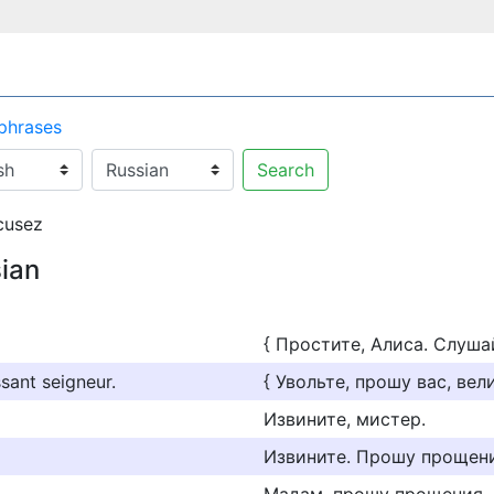
 phrases
Search
cusez
sian
{ Простите, Алиса. Слушай
sant seigneur.
{ Увольте, прошу вас, вел
Извините, мистер.
Извините. Прошу прощени