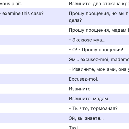
vous plaît.
Извините, два стакана кр
 examine this case?
Прошу прощения, но вы п
дела?
Прошу прощения, мадам 
- Экскюзе муа...
- О! - Прошу прощения!
Эм... excusez-moi, mademoi
- Извините, мон ами, она 
Excusez-moi.
Извините.
Извините, мадам.
- Ты что, тормозная?
Эй, вы знаете...
Taxi.