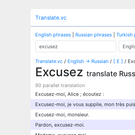
Translate.vc
English phrases
|
Russian phrases
|
Turkish
Translate.vc
/
English → Russian
/
[ E ]
/ Ex
Excusez
translate Rus
90 parallel translation
Excusez-moi, Alice ; écoutez :
Excusez-moi, je vous supplie, mon très puis
Excusez-moi, monsieur.
Pardon, excusez-moi.