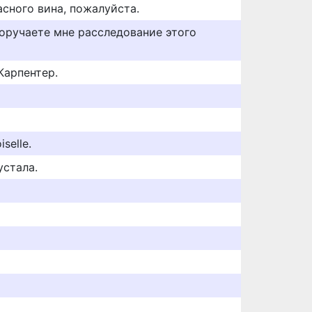
асного вина, пожалуйста.
оручаете мне расследование этого
Карпентер.
selle.
устала.