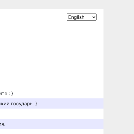
те : }
икий государь. }
я.