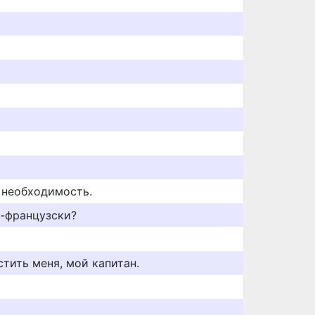
я необходимость.
о-французски?
стить меня, мой капитан.