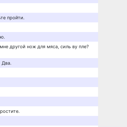
те пройти.
аю.
мне другой нож для мяса, силь ву пле?
 Два.
ростите.