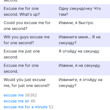
second.
Excuse me for one
Одну секундочку Что
second. What's up?
там?
Could you excuse me for
Извини, я быстро.
one second?
Will you guys excuse me
Извините меня... Я на
for one second?
секунду?
Excuse me just one
Я отойду на секунду.
second.
Excuse me for one
Извини, я на секунду.
second.
Would yöu just excuse
Извините, я отойду на
me, for just one second?
секунду?
excuse me
38382
excuse me sir
46
excuse me for a minute
52