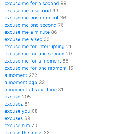
excuse me for a second
88
excuse me a second
63
excuse me one moment
36
excuse me one second
76
excuse me a minute
86
excuse me a sec
32
excuse me for interrupting
21
excuse me for one second
29
excuse me for a moment
85
excuse me for one moment
16
a moment
272
a moment ago
32
a moment of your time
31
excuse
205
excusez
81
excuse you
68
excuses
69
excuse him
20
excuse the mess
33