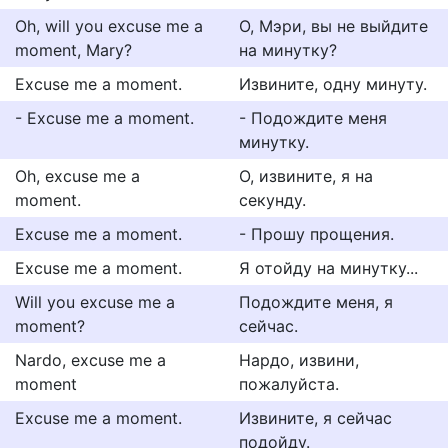
Oh, will you excuse me a
О, Мэри, вы не выйдите
moment, Mary?
на минутку?
Excuse me a moment.
Извините, одну минуту.
- Excuse me a moment.
- Подождите меня
минутку.
Oh, excuse me a
О, извините, я на
moment.
секунду.
Excuse me a moment.
- Прошу прощения.
Excuse me a moment.
Я отойду на минутку...
Will you excuse me a
Подождите меня, я
moment?
сейчас.
Nardo, excuse me a
Нардо, извини,
moment
пожалуйста.
Excuse me a moment.
Извините, я сейчас
подойду.