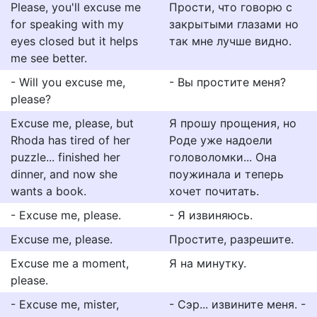
Please, you'll excuse me
Прости, что говорю с
for speaking with my
закрытыми глазами но
eyes closed but it helps
так мне лучше видно.
me see better.
- Will you excuse me,
- Вы простите меня?
please?
Excuse me, please, but
Я прошу прощения, но
Rhoda has tired of her
Роде уже надоели
puzzle... finished her
головоломки... Она
dinner, and now she
поужинала и теперь
wants a book.
хочет почитать.
- Excuse me, please.
- Я извиняюсь.
Excuse me, please.
Простите, разрешите.
Excuse me a moment,
Я на минутку.
please.
- Excuse me, mister,
- Сэр... извините меня. -