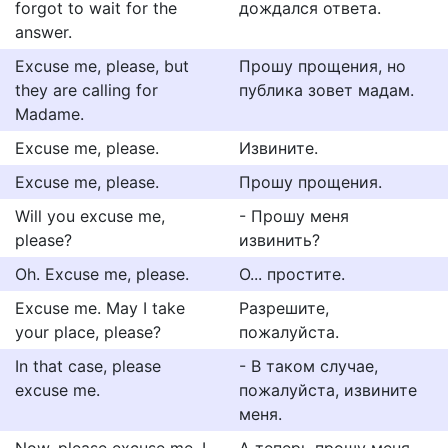
forgot to wait for the
дождался ответа.
answer.
Excuse me, please, but
Прошу прощения, но
they are calling for
публика зовет мадам.
Madame.
Excuse me, please.
Извините.
Excuse me, please.
Прошу прощения.
Will you excuse me,
- Прошу меня
please?
извинить?
Oh. Excuse me, please.
О... простите.
Excuse me. May I take
Разрешите,
your place, please?
пожалуйста.
In that case, please
- В таком случае,
excuse me.
пожалуйста, извините
меня.