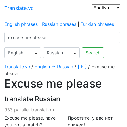
Translate.vc
English phrases
|
Russian phrases
|
Turkish phrases
Search
Translate.vc
/
English → Russian
/
[ E ]
/ Excuse me
please
Excuse me please
translate Russian
933 parallel translation
Excuse me please, have
Простите, у вас нет
you got a match?
спичек?