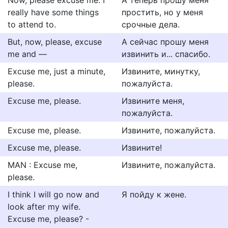
Now, please excuse me. I
А теперь прошу меня
really have some things
простить, но у меня
to attend to.
срочные дела.
But, now, please, excuse
А сейчас прошу меня
me and —
извинить и... спасибо.
Excuse me, just a minute,
Извините, минутку,
please.
пожалуйста.
Excuse me, please.
Извините меня,
пожалуйста.
Excuse me, please.
Извините, пожалуйста.
Excuse me, please.
Извините!
MAN : Excuse me,
Извините, пожалуйста.
please.
I think I will go now and
Я пойду к жене.
look after my wife.
Excuse me, please? -