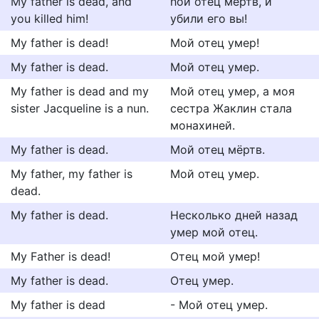
My father is dead, and
ћой отец мертв, и
you killed him!
убили его вы!
My father is dead!
Мой отец умер!
My father is dead.
Мой отец умер.
My father is dead and my
Мой отец умер, а моя
sister Jacqueline is a nun.
сестра Жаклин стала
монахиней.
My father is dead.
Мой отец мёртв.
My father, my father is
Мой отец умер.
dead.
My father is dead.
Несколько дней назад
умер мой отец.
My Father is dead!
Отец мой умер!
My father is dead.
Отец умер.
My father is dead
- Мой отец умер.