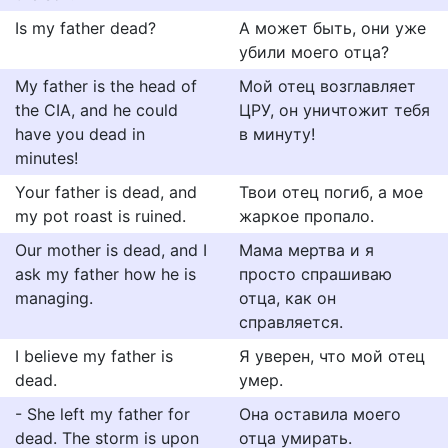
Is my father dead?
А может быть, они уже
убили моего отца?
My father is the head of
Мой отец возглавляет
the CIA, and he could
ЦРУ, он уничтожит тебя
have you dead in
в минуту!
minutes!
Your father is dead, and
Твои отец погиб, а мое
my pot roast is ruined.
жаркое пропало.
Our mother is dead, and I
Мама мертва и я
ask my father how he is
просто спрашиваю
managing.
отца, как он
справляется.
I believe my father is
Я уверен, что мой отец
dead.
умер.
- She left my father for
Она оставила моего
dead. The storm is upon
отца умирать.