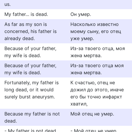
us.
My father... is dead.
Он умер.
As far as my son is
Насколько известно
concerned, his father is
моему сыну, его отец
already dead.
уже умер.
Because of your father,
Из-за твоего отца, моя
my wife is dead.
жена мертва.
Because of your father,
Из-за твоего отца моя
my wife is dead.
жена мертва.
Fortunately, my father is
К счастью, отец не
long dead, or it would
дожил до этого, иначе
surely burst aneurysm.
его бы точно инфаркт
хватил,
Because my father is not
Мой отец не умер.
dead.
- My father is not dead.
- Мой отец не умер.