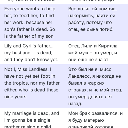
Everyone wants to help
Все хотят ей помочь,
her, to feed her, to find
накормить, найти ей
her work, because her
работу, потому что
son's father is dead. So
отец ее сына погиб.
is the father of my son.
Lily and Cyril's father...
Отец Лили и Кирилла -
my husband... Is dead,
мой муж - он умер, и
and they don't know yet.
они еще не знают
Not I, Miss Landless, I
Это был не я, мисс
have not yet set foot in
Ландлесс, я никогда не
the tropics, nor my father
бывал в жарких
either, who is dead these
странах, и не мой отец,
nine years.
он умер девять лет
назад.
My marriage is dead, and
Мой брак развалился, и
I'm gonna be a single
я буду матерью
mother raising a child
одиночкой которая