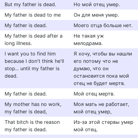
But my father is dead.
Но мой отец умер.
My father is dead to me
Он для меня умер.
My father is dead.
Моего отца больше нет.
My father is dead after a
Не такая уж
long illness.
мелодрама.
I want you to find him
Я хочу, чтобы вы нашли
because I don't think he'll
его потому что не
stop... until my father is
думаю, что он
dead.
остановится пока мой
отец не будет мертв.
My father is dead.
Мой отец мертв.
My mother has no work,
Моя мать не работает,
my father is dead,
мой отец умер,
That bitch is the reason
Из-за этой стервы умер
my father is dead.
мой отец.