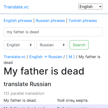
Translate.vc
English phrases
|
Russian phrases
|
Turkish phrases
Search
Translate.vc
/
English → Russian
/
[ M ]
/ My father is
dead
My father is dead
translate Russian
112 parallel translation
My father is dead.
ћой отец мертв.