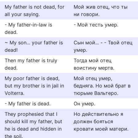
My father is not dead, for
Мой жив отец, что ты
all your saying.
ни говори.
- My father-in-law is
- Мой тесть умер.
dead.
~ My son... your father is
Сын мой... - - Твой отец
dead!
умер.
Then my father is truly
Тогда мой отец
dead.
воистину мертв.
My poor father is dead,
Мой отец умер,
but my brother is in jail in
бедняга. Но мой брат в
Volterra.
тюрьме Вальтеро.
- My father is dead.
Он умер.
They prophesied that I
Но действительно я
should kill my father, but
должен бояться
he is dead and hidden in
кровати моей матери.
the soil.