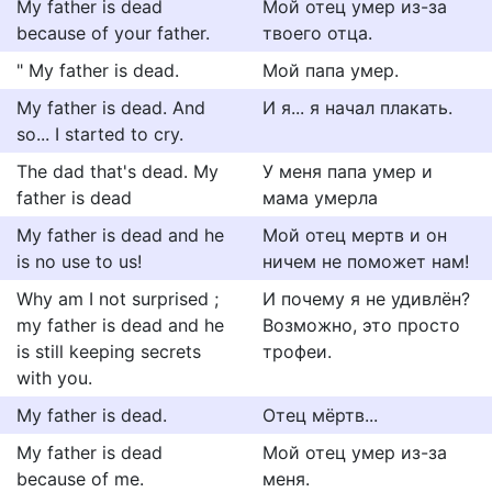
My father is dead
Мой отец умер из-за
because of your father.
твоего отца.
" My father is dead.
Мой папа умер.
My father is dead. And
И я... я начал плакать.
so... I started to cry.
The dad that's dead. My
У меня папа умер и
father is dead
мама умерла
My father is dead and he
Мой отец мертв и он
is no use to us!
ничем не поможет нам!
Why am I not surprised ;
И почему я не удивлён?
my father is dead and he
Возможно, это просто
is still keeping secrets
трофеи.
with you.
My father is dead.
Отец мёртв...
My father is dead
Мой отец умер из-за
because of me.
меня.