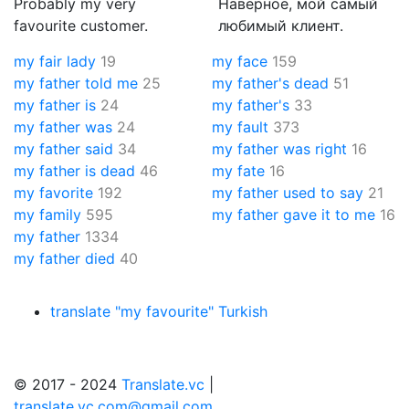
Probably my very
Наверное, мой самый
favourite customer.
любимый клиент.
my fair lady
19
my face
159
my father told me
25
my father's dead
51
my father is
24
my father's
33
my father was
24
my fault
373
my father said
34
my father was right
16
my father is dead
46
my fate
16
my favorite
192
my father used to say
21
my family
595
my father gave it to me
16
my father
1334
my father died
40
translate "my favourite" Turkish
© 2017 - 2024
Translate.vc
|
translate.vc.com@gmail.com