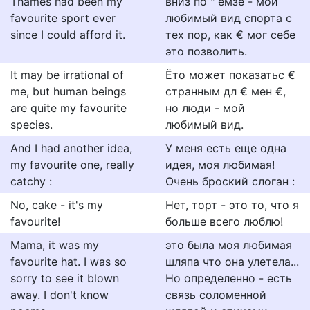
Thames had been my
вниз по " емзе - мой
favourite sport ever
любимый вид спорта с
since I could afford it.
тех пор, как € мог себе
это позволить.
It may be irrational of
Ёто может показатьс €
me, but human beings
странным дл € мен €,
are quite my favourite
но люди - мой
species.
любимый вид.
And I had another idea,
У меня есть еще одна
my favourite one, really
идея, моя любимая!
catchy :
Очень броский слоган :
No, cake - it's my
Нет, торт - это то, что я
favourite!
больше всего люблю!
Mama, it was my
это была моя любимая
favourite hat. I was so
шляпа что она улетела...
sorry to see it blown
Но определенно - есть
away. I don't know
связь соломенной