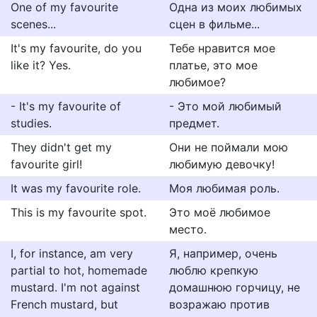
One of my favourite
Одна из моих любимых
scenes...
сцен в фильме...
It's my favourite, do you
Тебе нравится мое
like it? Yes.
платье, это мое
любимое?
- It's my favourite of
- Это мой любимый
studies.
предмет.
They didn't get my
Они не поймали мою
favourite girl!
любимую девочку!
It was my favourite role.
Моя любимая роль.
This is my favourite spot.
Это моё любимое
место.
I, for instance, am very
Я, например, очень
partial to hot, homemade
люблю крепкую
mustard. I'm not against
домашнюю горчицу, не
French mustard, but
возражаю против