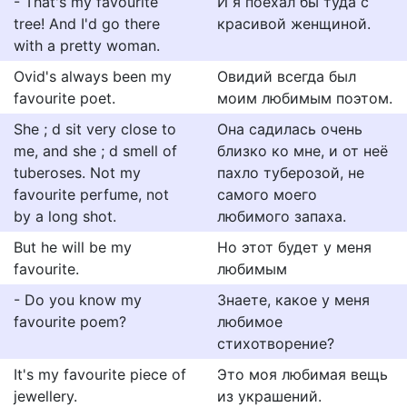
- That's my favourite
И я поехал бы туда с
tree! And I'd go there
красивой женщиной.
with a pretty woman.
Ovid's always been my
Овидий всегда был
favourite poet.
моим любимым поэтом.
She ; d sit very close to
Она садилась очень
me, and she ; d smell of
близко ко мне, и от неё
tuberoses. Not my
пахло туберозой, не
favourite perfume, not
самого моего
by a long shot.
любимого запаха.
But he will be my
Но этот будет у меня
favourite.
любимым
- Do you know my
Знаете, какое у меня
favourite poem?
любимое
стихотворение?
It's my favourite piece of
Это моя любимая вещь
jewellery.
из украшений.