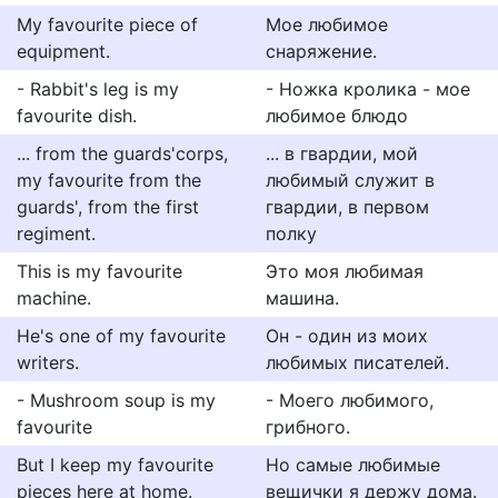
My favourite piece of
Мое любимое
equipment.
снаряжение.
- Rabbit's leg is my
- Ножка кролика - мое
favourite dish.
любимое блюдо
... from the guards'corps,
... в гвардии, мой
my favourite from the
любимый служит в
guards', from the first
гвардии, в первом
regiment.
полку
This is my favourite
Это моя любимая
machine.
машина.
He's one of my favourite
Он - один из моих
writers.
любимых писателей.
- Mushroom soup is my
- Моего любимого,
favourite
грибного.
But I keep my favourite
Но самые любимые
pieces here at home.
вещички я держу дома.