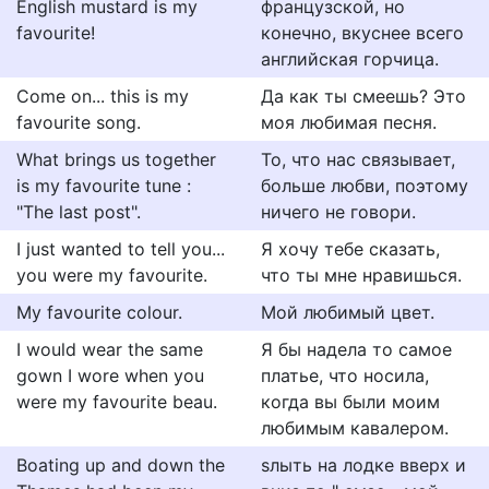
English mustard is my
французской, но
favourite!
конечно, вкуснее всего
английская горчица.
Come on... this is my
Да как ты смеешь? Это
favourite song.
моя любимая песня.
What brings us together
То, что нас связывает,
is my favourite tune :
больше любви, поэтому
"The last post".
ничего не говори.
I just wanted to tell you...
Я хочу тебе сказать,
you were my favourite.
что ты мне нравишься.
My favourite colour.
Мой любимый цвет.
I would wear the same
Я бы надела то самое
gown I wore when you
платье, что носила,
were my favourite beau.
когда вы были моим
любимым кавалером.
Boating up and down the
ѕлыть на лодке вверх и