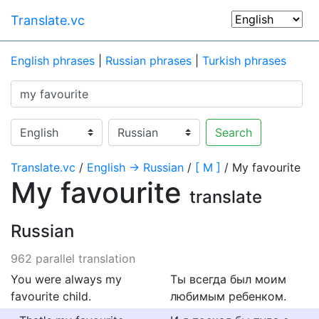
Translate.vc
English phrases
|
Russian phrases
|
Turkish phrases
Search
Translate.vc
/
English → Russian
/
[ M ]
/ My favourite
My favourite
translate
Russian
962 parallel translation
You were always my
Ты всегда был моим
favourite child.
любимым ребенком.