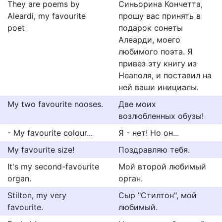
They are poems by
Синьорина Кончетта,
Aleardi, my favourite
прошу вас принять в
poet
подарок сонеты
Алеарди, моего
любимого поэта. Я
привез эту книгу из
Неаполя, и поставил на
ней ваши инициалы.
My two favourite nooses.
Две моих
возлюбленных обузы!
- My favourite colour...
Я - нет! Но он...
My favourite size!
Поздравляю тебя.
It's my second-favourite
Мой второй любимый
organ.
орган.
Stilton, my very
Сыр "Стилтон", мой
favourite.
любимый.