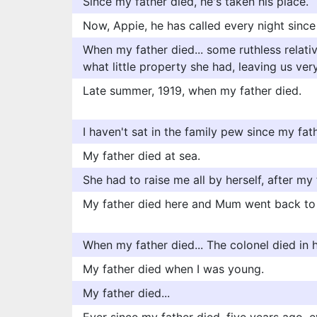
Since my father died, he's taken his place.
Now, Appie, he has called every night since
When my father died... some ruthless relati
what little property she had, leaving us ver
Late summer, 1919, when my father died.
I haven't sat in the family pew since my fat
My father died at sea.
She had to raise me all by herself, after my 
My father died here and Mum went back to h
When my father died... The colonel died in 
My father died when I was young.
My father died...