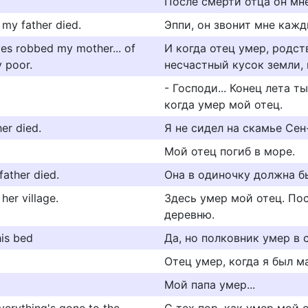
После смерти отца он мн
 my father died.
Эппи, он звонит мне кажд
ves robbed my mother... of
И когда отец умер, родст
y poor.
несчастный кусок земли,
- Господи... Конец лета т
когда умер мой отец.
her died.
Я не сидел на скамье Сен
Мой отец погиб в море.
father died.
Она в одиночку должна б
er village.
Здесь умер мой отец. По
деревню.
his bed
Да, но полковник умер в 
Отец умер, когда я был м
Мой папа умер...