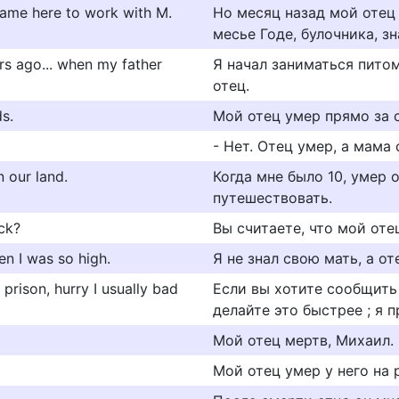
came here to work with M.
Но месяц назад мой отец 
месье Годе, булочника, з
rs ago... when my father
Я начал заниматься питом
отец.
s.
Мой отец умер прямо за с
- Нет. Отец умер, а мама
 our land.
Когда мне было 10, умер о
путешествовать.
ck?
Вы считаете, что мой оте
n I was so high.
Я не знал свою мать, а от
 prison, hurry I usually bad
Если вы хотите сообщить 
делайте это быстрее ; я 
Мой отец мертв, Михаил.
Мой отец умер у него на 