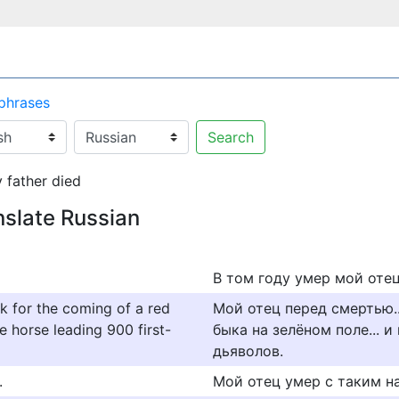
 phrases
Search
 father died
nslate Russian
В том году умер мой отец
ok for the coming of a red
Мой отец перед смертью..
te horse leading 900 first-
быка на зелёном поле... и
дьяволов.
.
Мой отец умер с таким на