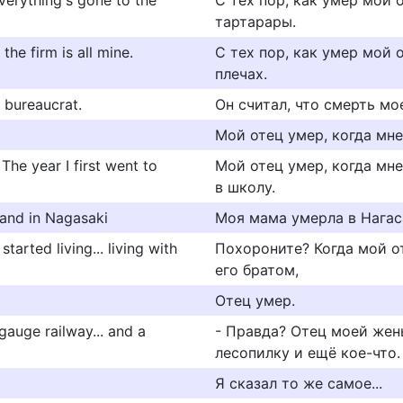
everything's gone to the
С тех пор, как умер мой о
тартарары.
 the firm is all mine.
С тех пор, как умер мой 
плечах.
 bureaucrat.
Он считал, что смерть мо
Мой отец умер, когда мне
The year I first went to
Мой отец умер, когда мне
в школу.
land in Nagasaki
Моя мама умерла в Нагаса
tarted living... living with
Похороните? Когда мой оте
его братом,
Отец умер.
gauge railway... and a
- Правда? Отец моей жен
лесопилку и ещё кое-что.
Я сказал то же самое...