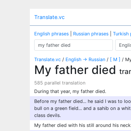
Translate.vc
English phrases
|
Russian phrases
|
Turkish
Translate.vc
/
English → Russian
/
[ M ]
/ My
My father died
tra
585 parallel translation
During that year, my father died.
Before my father died... he said I was to lo
bull on a green field... and a sahib on a whi
class devils.
My father died with his still around his neck