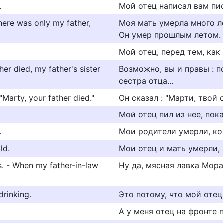
.
Мой отец написал вам пи
here was only my father,
Моя мать умерла много лет
Он умер прошлым летом.
Мой отец, перед тем, как
er died, my father's sister
Возможно, вы и правы : 
сестра отца...
"Marty, your father died."
Он сказал : "Марти, твой 
Мой отец пил из неё, пока
.
Мои родители умерли, ко
ld.
Мои отец и мать умерли, 
. - When my father-in-law
Ну да, мясная лавка Мор
drinking.
Это потому, что мой отец
А у меня отец на фронте п