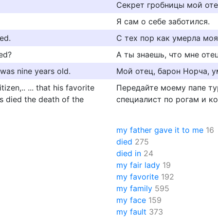
Секрет гробницы мой отец
Я сам о себе заботился.
ed.
С тех пор как умерла моя
ed?
А ты знаешь, что мне оте
 was nine years old.
Мой отец, барон Норча, у
zen,.. ... that his favorite
Передайте моему папе ту
as died the death of the
специалист по рогам и к
my father gave it to me
16
died
275
died in
24
my fair lady
19
my favorite
192
my family
595
my face
159
my fault
373