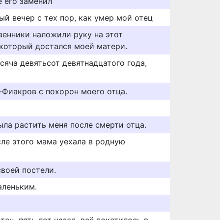
е его заменил
ый вечер с тех пор, как умер мой отец
венники наложили руку на этот
 который достался моей матери.
ысяча девятьсот девятнадцатого года,
-Фиакров с похорон моего отца.
ыла растить меня после смерти отца.
сле этого мама уехала в родную
своей постели.
аленьким.