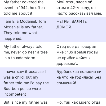
My father covered the
Мой отец писал об
event in 1942, he often
этом в 42-м году, он
told me about it.
часто рассказывал мне.
I am Ella Mcdaniel. Tom
НЕГРЫ, ВАЛИТЕ
Mcdaniel is my father.
ДОМОЙ.
They told me what
happened.
My father always told
Отец всегда говорил
me, never go near a tree
мне : "Во время грозы
in a thunderstorm.
не приближайся к
деревьям"..
I never saw it because I
Бурбонская полиция ни
was a child, but my
на что не годилась! Без
father told me I'd say the
сомнений!
Bourbon police were
incompetent
But, since my father was
Но, так как моего отца