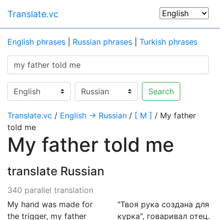
Translate.vc
English phrases
|
Russian phrases
|
Turkish phrases
Search
Translate.vc
/
English → Russian
/
[ M ]
/ My father
told me
My father told me
translate Russian
340 parallel translation
My hand was made for
"Твоя рука создана для
the trigger, my father
курка", говаривал отец.