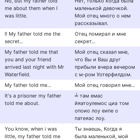
No, but my father told
Нет, только когда бьiла
me about them when I
маленькой девочкой.
was little.
Мой отец много о нем
рассказьiвал.
I! My father told me the
Отец помирал и мне
secret...
секрет...
My father told me that
Мой отец сказал мне,
you and your friend
что Вы и Ваш друг
arrived last night with Mr
прибыли вчера вечером
Waterfield.
с м-ром Уотерфилдом.
My father told me...
Мой отец говорил мне...
It's a prisoner my father
╧ там емас
told me about.
йяатоулемос циа том
опоио лоу еипе о
патеяас лоу.
You know, when i was
Ты знаешь, Когда я
little, my father told me
была маленькой, мой