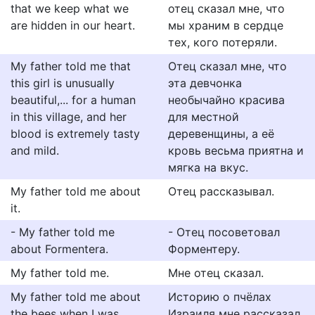
that we keep what we
отец сказал мне, что
are hidden in our heart.
мы храним в сердце
тех, кого потеряли.
My father told me that
Отец сказал мне, что
this girl is unusually
эта девчонка
beautiful,... for a human
необычайно красива
in this village, and her
для местной
blood is extremely tasty
деревенщины, а её
and mild.
кровь весьма приятна и
мягка на вкус.
My father told me about
Отец рассказывал.
it.
- My father told me
- Отец посоветовал
about Formentera.
Форментеру.
My father told me.
Мне отец сказал.
My father told me about
Историю о пчёлах
the bees when I was
Израиля мне рассказал