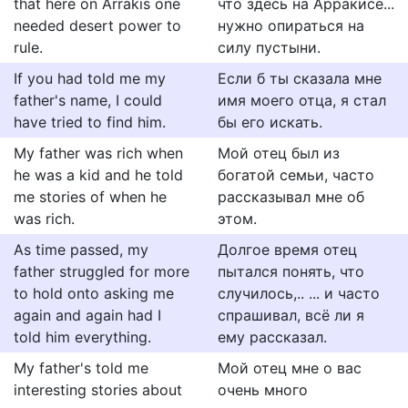
that here on Arrakis one
что здесь на Арракисе...
needed desert power to
нужно опираться на
rule.
силу пустыни.
If you had told me my
Если б ты сказала мне
father's name, I could
имя моего отца, я стал
have tried to find him.
бы его искать.
My father was rich when
Мой отец был из
he was a kid and he told
богатой семьи, часто
me stories of when he
рассказывал мне об
was rich.
этом.
As time passed, my
Долгое время отец
father struggled for more
пытался понять, что
to hold onto asking me
случилось,.. ... и часто
again and again had I
спрашивал, всё ли я
told him everything.
ему рассказал.
My father's told me
Мой отец мне о вас
interesting stories about
очень много