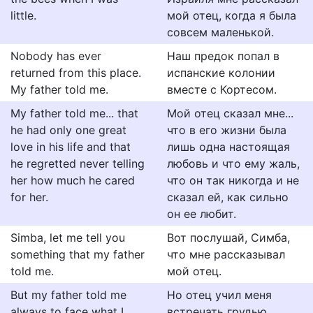
little.
мой отец, когда я была
совсем маленькой.
Nobody has ever
Наш предок попал в
returned from this place.
испанские колонии
My father told me.
вместе с Кортесом.
My father told me... that
Мой отец сказал мне...
he had only one great
что в его жизни была
love in his life and that
лишь одна настоящая
he regretted never telling
любовь и что ему жаль,
her how much he cared
что он так никогда и не
for her.
сказал ей, как сильно
он ее любит.
Simba, let me tell you
Вот послушай, Симба,
something that my father
что мне рассказывал
told me.
мой отец.
But my father told me
Но отец учил меня
always to face what I
встречать грудью