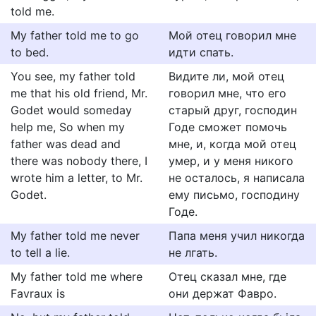
told me.
My father told me to go
Мой отец говорил мне
to bed.
идти спать.
You see, my father told
Видите ли, мой отец
me that his old friend, Mr.
говорил мне, что его
Godet would someday
старый друг, господин
help me, So when my
Годе сможет помочь
father was dead and
мне, и, когда мой отец
there was nobody there, I
умер, и у меня никого
wrote him a letter, to Mr.
не осталось, я написала
Godet.
ему письмо, господину
Годе.
My father told me never
Папа меня учил никогда
to tell a lie.
не лгать.
My father told me where
Отец сказал мне, где
Favraux is
они держат Фавро.