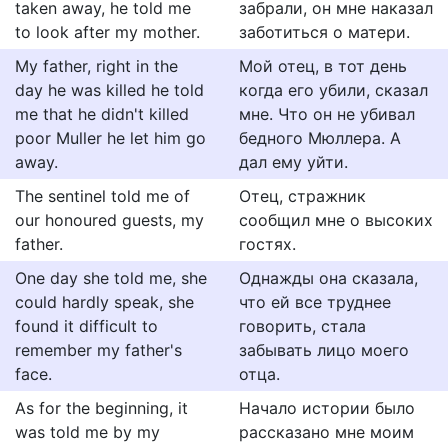
taken away, he told me
забрали, он мне наказал
to look after my mother.
заботиться о матери.
My father, right in the
Мой отец, в тот день
day he was killed he told
когда его убили, сказал
me that he didn't killed
мне. Что он не убивал
poor Muller he let him go
бедного Мюллера. А
away.
дал ему уйти.
The sentinel told me of
Отец, стражник
our honoured guests, my
сообщил мне о высоких
father.
гостях.
One day she told me, she
Однажды она сказала,
could hardly speak, she
что ей все труднее
found it difficult to
говорить, стала
remember my father's
забывать лицо моего
face.
отца.
As for the beginning, it
Начало истории было
was told me by my
рассказано мне моим