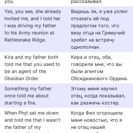
you.
рассказывал.
Yes, you see, she already
Видишь ли, я уже успел
invited me, and I told her
отказать ей под
I was driving my father
предлогом того, что
to his Army reunion at
везу отца на Гремучий
Rattlesnake Ridge.
хребет на встречу
однополчан.
Kira and my father both
Кира и отец, оба,
told me that you used to
говорили мне, что вы
be an agent of the
были агентом
Obsidian Order.
Обсидианового Ордена.
Something my father
Этому меня научил
once told me about
отец, когда показывал,
starting a fire.
как разжечь костер.
When Phyl sat me down
Когда Фил огорошила
and told me that I wasn't
меня новостью, что я
the father of my
не отец нашей