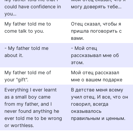
could have confidence in
могу доверять тебе...
you...
My father told me to
Отец сказал, чтобы я
come talk to you.
пришла поговорить с
вами.
- My father told me
- Мой отец
about it.
рассказывал мне об
этом.
My father told me of
Мой отец рассказал
your "gift".
мне о вашем подарке
Everything I ever learnt
В детстве меня всему
as a small boy came
учил отец. И все, что он
from my father, and I
говорил, всегда
never found anything he
оказывалось
ever told me to be wrong
правильным и ценным.
or worthless.