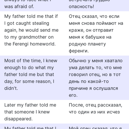
was afraid of.
опасность!
My father told me that if
Отец сказал, что если
I got caught stealing
меня снова поймают на
again, he would send me
краже, он отправит
to my grandmother on
меня к бабушке на
the Ferengi homeworld.
родную планету
ференги.
Most of the time, I knew
Обычно у меня хватало
enough to do what my
ума делать то, что мне
father told me but that
говорил отец, но в тот
day, for some reason, I
день по какой-то
didn't.
причине я ослушался
его.
Later my father told me
После, отец рассказал,
that someone I knew
что один из них исчез
disappeared.
My father told me that I
Мой отец сказал, что я