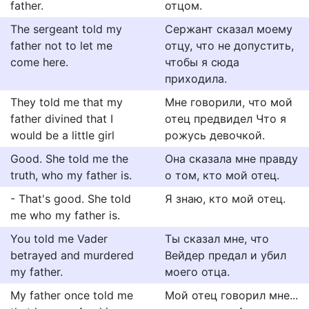
father.
отцом.
The sergeant told my
Сержант сказал моему
father not to let me
отцу, что не допустить,
come here.
чтобы я сюда
приходила.
They told me that my
Мне говорили, что мой
father divined that I
отец предвидел Что я
would be a little girl
рожусь девочкой.
Good. She told me the
Она сказала мне правду
truth, who my father is.
о том, кто мой отец.
- That's good. She told
Я знаю, кто мой отец.
me who my father is.
You told me Vader
Ты сказал мне, что
betrayed and murdered
Вейдер предал и убил
my father.
моего отца.
My father once told me
Мой отец говорил мне...