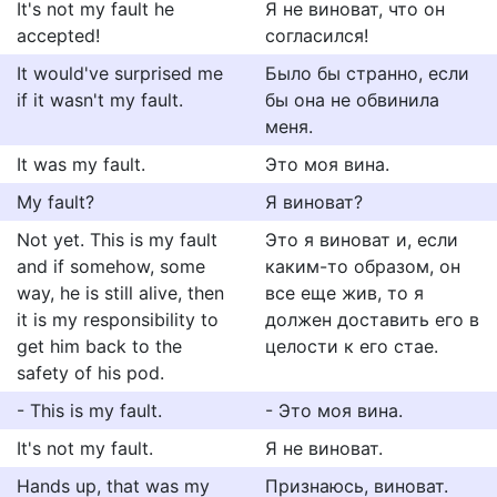
It's not my fault he
Я не виноват, что он
accepted!
согласился!
It would've surprised me
Было бы странно, если
if it wasn't my fault.
бы она не обвинила
меня.
It was my fault.
Это моя вина.
My fault?
Я виноват?
Not yet. This is my fault
Это я виноват и, если
and if somehow, some
каким-то образом, он
way, he is still alive, then
все еще жив, то я
it is my responsibility to
должен доставить его в
get him back to the
целости к его стае.
safety of his pod.
- This is my fault.
- Это моя вина.
It's not my fault.
Я не виноват.
Hands up, that was my
Признаюсь, виноват.