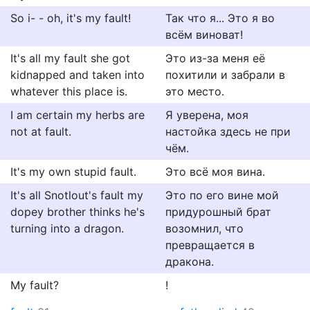
So i- - oh, it's my fault!
Так что я... Это я во
всём виноват!
It's all my fault she got
Это из-за меня её
kidnapped and taken into
похитили и забрали в
whatever this place is.
это место.
I am certain my herbs are
Я уверена, моя
not at fault.
настойка здесь не при
чём.
It's my own stupid fault.
Это всё моя вина.
It's all Snotlout's fault my
Это по его вине мой
dopey brother thinks he's
придурошный брат
turning into a dragon.
возомнил, что
превращается в
дракона.
My fault?
!