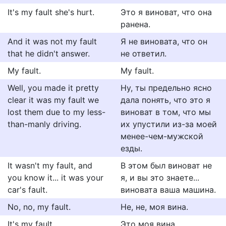
It's my fault she's hurt.
Это я виноват, что она
ранена.
And it was not my fault
Я не виновата, что он
that he didn't answer.
не ответил.
My fault.
My fault.
Well, you made it pretty
Ну, ты предельно ясно
clear it was my fault we
дала понять, что это я
lost them due to my less-
виноват в том, что мы
than-manly driving.
их упустили из-за моей
менее-чем-мужской
езды.
It wasn't my fault, and
В этом был виноват не
you know it... it was your
я, и вы это знаете...
car's fault.
виновата ваша машина.
No, no, my fault.
Не, не, моя вина.
It's my fault.
Это моя вина.