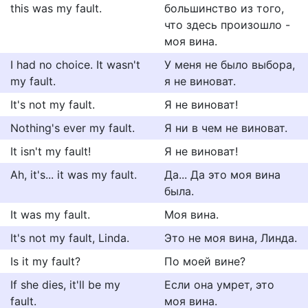
this was my fault.
большинство из того,
что здесь произошло -
моя вина.
I had no choice. It wasn't
У меня не было выбора,
my fault.
я не виноват.
It's not my fault.
Я не виноват!
Nothing's ever my fault.
Я ни в чем не виноват.
It isn't my fault!
Я не виноват!
Ah, it's... it was my fault.
Да... Да это моя вина
была.
It was my fault.
Моя вина.
It's not my fault, Linda.
Это не моя вина, Линда.
Is it my fault?
По моей вине?
If she dies, it'll be my
Если она умрет, это
fault.
моя вина.