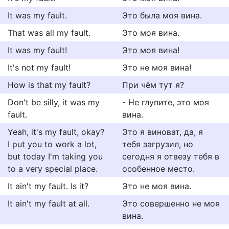
It was my fault.
Это была моя вина.
That was all my fault.
Это моя вина.
It was my fault!
Это моя вина!
It's not my fault!
Это не моя вина!
How is that my fault?
При чём тут я?
Don't be silly, it was my
- Не глупите, это моя
fault.
вина.
Yeah, it's my fault, okay?
Это я виноват, да, я
I put you to work a lot,
тебя загрузил, но
but today I'm taking you
сегодня я отвезу тебя в
to a very special place.
особенное место.
It ain't my fault. Is it?
Это не моя вина.
It ain't my fault at all.
Это совершенно не моя
вина.