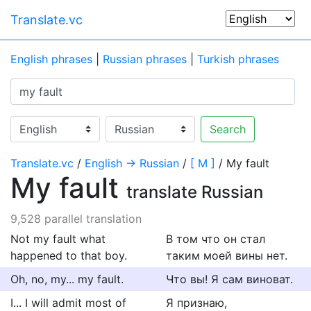
Translate.vc
English phrases
|
Russian phrases
|
Turkish phrases
Search
Translate.vc
/
English → Russian
/
[ M ]
/ My fault
My fault
translate Russian
9,528 parallel translation
Not my fault what
В том что он стал
happened to that boy.
таким моей вины нет.
Oh, no, my... my fault.
Что вы! Я сам виноват.
I... I will admit most of
Я признаю,