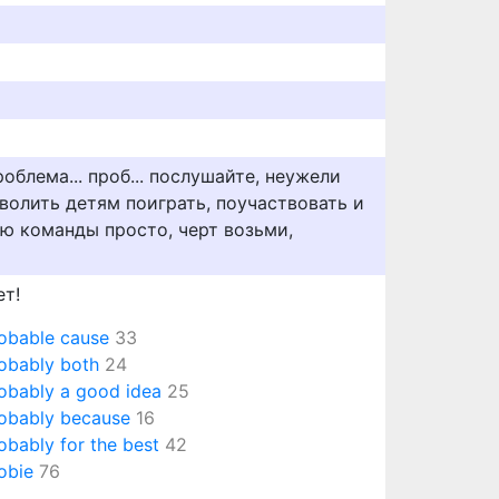
роблема... проб... послушайте, неужели
волить детям поиграть, поучаствовать и
ью команды просто, черт возьми,
ет!
obable cause
33
obably both
24
obably a good idea
25
obably because
16
obably for the best
42
obie
76