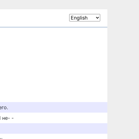
его.
 не- -