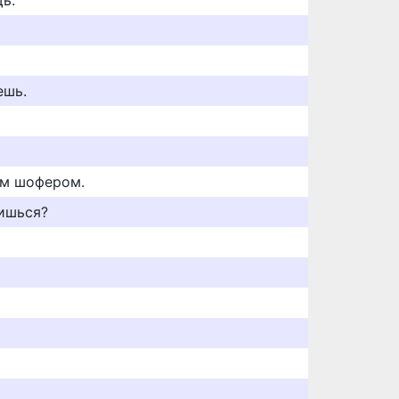
ь.
ешь.
им шофером.
щишься?