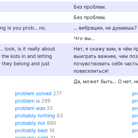
Без проблем.
Без проблем.
ng is you prob... no.
... вибрации, не думаешь?
Что вы...
. look, is it really about
Нет, я скажу вам, в чём п
 the kids in and letting
выиграть важнее, чем поз
e they belong and just
почувствовать себя част
повеселиться!
Да, может быть... О нет, н
problem solved
277
pr
problem is
299
pr
problem was
25
pr
probably nothing
83
pr
probably not
880
pr
probably best
16
pr
probably right
21