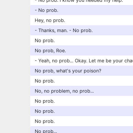
- No prob. I know you needed my help.
- No prob.
Hey, no prob.
- Thanks, man. - No prob.
No prob.
No prob, Roe.
- Yeah, no prob... Okay. Let me be your cha
No prob, what's your poison?
No prob.
No, no problem, no prob...
No prob.
No prob.
No prob.
No prob...