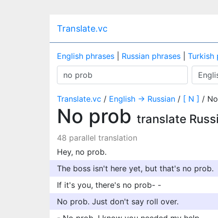
Translate.vc
English phrases
|
Russian phrases
|
Turkish
Translate.vc
/
English → Russian
/
[ N ]
/ No
No prob
translate Russ
48 parallel translation
Hey, no prob.
The boss isn't here yet, but that's no prob.
If it's you, there's no prob- -
No prob. Just don't say roll over.