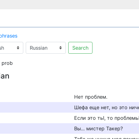
 phrases
Search
 prob
ian
Нет проблем.
Шефа еще нет, но это нич
Если это тьI, то проблемьI
Вы... мистер Такер?