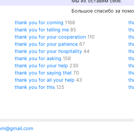
Мы их оставим себе.
Большое спасибо за помо
thank you for coming
1168
th
thank you for telling me
85
th
thank you for your cooperation
110
th
thank you for your patience
67
th
thank you for your hospitality
44
th
thank you for asking
158
th
thank you for your help
230
th
thank you for saying that
70
th
thank you for all your help
43
th
thank you for this
125
th
.com@gmail.com