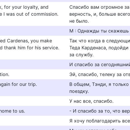
 for your loyalty, and
Спасибо вам огромное за
le I was out of commission.
верность, и, больше всего
не было.
М : Однажды ты скажешь 
 Ted Cardenas, you make
Так что когда в следующ
d thank him for his service.
Теда Карденаса, подойди
за службу.
И спасибо за сегодняшний
tion.
Эй, спасибо, телеку за от
ain for our trip.
В общем, Тэнди, я только
поездку.
У нас все, спасибо.
 home to us.
- И спасибо за то, что ве
Я хочу поблагодарить все