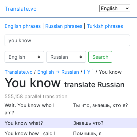
Translate.vc
English phrases
|
Russian phrases
|
Turkish phrases
Search
Translate.vc
/
English → Russian
/
[ Y ]
/ You know
You know
translate Russian
555,158 parallel translation
Wait. You know who I
Ты что, знаешь, кто я?
am?
You know what?
Знаешь что?
You know how I said I
Помнишь, я