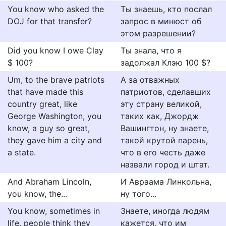
You know who asked the
Ты знаешь, кто послал
DOJ for that transfer?
запрос в минюст об
этом разрешении?
Did you know I owe Clay
Ты знала, что я
$ 100?
задолжал Клэю 100 $?
Um, to the brave patriots
А за отважных
that have made this
патриотов, сделавших
country great, like
эту страну великой,
George Washington, you
таких как, Джордж
know, a guy so great,
Вашингтон, ну знаете,
they gave him a city and
такой крутой парень,
a state.
что в его честь даже
назвали город и штат.
And Abraham Lincoln,
И Авраама Линкольна,
you know, the...
ну того...
You know, sometimes in
Знаете, иногда людям
life, people think they
кажется, что им