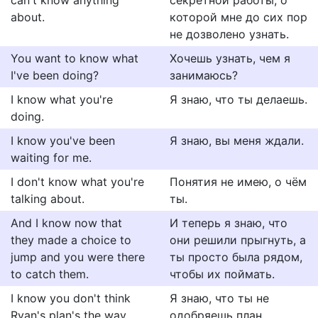
can't know anything
секретной работы, о
about.
которой мне до сих пор
не дозволено узнать.
You want to know what
Хочешь узнать, чем я
I've been doing?
занимаюсь?
I know what you're
Я знаю, что ты делаешь.
doing.
I know you've been
Я знаю, вы меня ждали.
waiting for me.
I don't know what you're
Понятия не имею, о чём
talking about.
ты.
And I know now that
И теперь я знаю, что
they made a choice to
они решили прыгнуть, а
jump and you were there
ты просто была рядом,
to catch them.
чтобы их поймать.
I know you don't think
Я знаю, что ты не
Ryan's plan's the way
одобряешь план