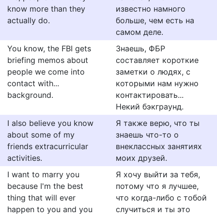
know more than they
известно намного
actually do.
больше, чем есть на
самом деле.
You know, the FBI gets
Знаешь, ФБР
briefing memos about
составляет короткие
people we come into
заметки о людях, с
contact with...
которыми нам нужно
background.
контактировать...
Некий бэкграунд.
I also believe you know
Я также верю, что ты
about some of my
знаешь что-то о
friends extracurricular
внеклассных занятиях
activities.
моих друзей.
I want to marry you
Я хочу выйти за тебя,
because I'm the best
потому что я лучшее,
thing that will ever
что когда-либо с тобой
happen to you and you
случиться и ты это