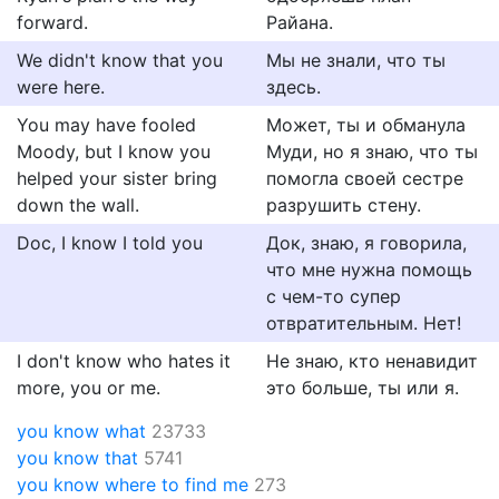
forward.
Райана.
We didn't know that you
Мы не знали, что ты
were here.
здесь.
You may have fooled
Может, ты и обманула
Moody, but I know you
Муди, но я знаю, что ты
helped your sister bring
помогла своей сестре
down the wall.
разрушить стену.
Doc, I know I told you
Док, знаю, я говорила,
что мне нужна помощь
с чем-то супер
отвратительным. Нет!
I don't know who hates it
Не знаю, кто ненавидит
more, you or me.
это больше, ты или я.
you know what
23733
you know that
5741
you know where to find me
273