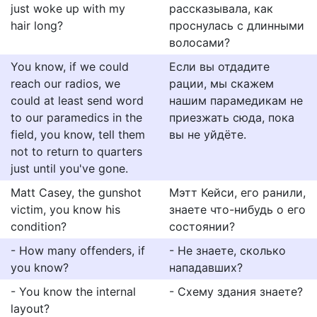
just woke up with my
рассказывала, как
hair long?
проснулась с длинными
волосами?
You know, if we could
Если вы отдадите
reach our radios, we
рации, мы скажем
could at least send word
нашим парамедикам не
to our paramedics in the
приезжать сюда, пока
field, you know, tell them
вы не уйдёте.
not to return to quarters
just until you've gone.
Matt Casey, the gunshot
Мэтт Кейси, его ранили,
victim, you know his
знаете что-нибудь о его
condition?
состоянии?
- How many offenders, if
- Не знаете, сколько
you know?
нападавших?
- You know the internal
- Схему здания знаете?
layout?