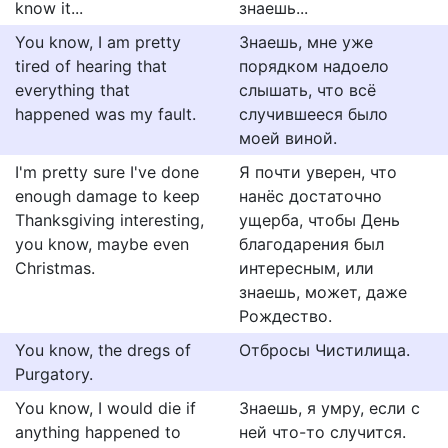
know it...
знаешь...
You know, I am pretty
Знаешь, мне уже
tired of hearing that
порядком надоело
everything that
слышать, что всё
happened was my fault.
случившееся было
моей виной.
I'm pretty sure I've done
Я почти уверен, что
enough damage to keep
нанёс достаточно
Thanksgiving interesting,
ущерба, чтобы День
you know, maybe even
благодарения был
Christmas.
интересным, или
знаешь, может, даже
Рождество.
You know, the dregs of
Отбросы Чистилища.
Purgatory.
You know, I would die if
Знаешь, я умру, если с
anything happened to
ней что-то случится.