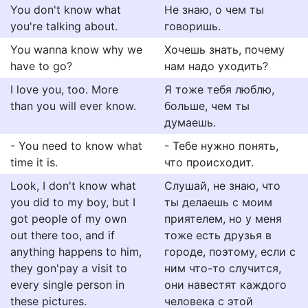
You don't know what
Не знаю, о чем ты
you're talking about.
говоришь.
You wanna know why we
Хочешь знать, почему
have to go?
нам надо уходить?
I love you, too. More
Я тоже тебя люблю,
than you will ever know.
больше, чем ты
думаешь.
- You need to know what
- Тебе нужно понять,
time it is.
что происходит.
Look, I don't know what
Слушай, не знаю, что
you did to my boy, but I
ты делаешь с моим
got people of my own
приятелем, но у меня
out there too, and if
тоже есть друзья в
anything happens to him,
городе, поэтому, если с
they gon'pay a visit to
ним что-то случится,
every single person in
они навестят каждого
these pictures.
человека с этой