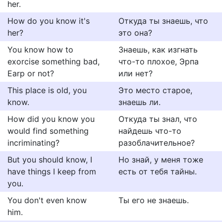
her.
How do you know it's
Откуда ты знаешь, что
her?
это она?
You know how to
Знаешь, как изгнать
exorcise something bad,
что-то плохое, Эрпа
Earp or not?
или нет?
This place is old, you
Это место старое,
know.
знаешь ли.
How did you know you
Откуда ты знал, что
would find something
найдешь что-то
incriminating?
разоблачительное?
But you should know, I
Но знай, у меня тоже
have things I keep from
есть от тебя тайны.
you.
You don't even know
Ты его не знаешь.
him.