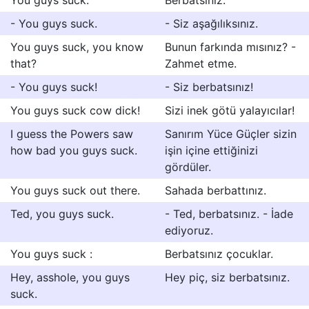
You guys suck.
Berbatsınız.
- You guys suck.
- Siz aşağılıksınız.
You guys suck, you know
Bunun farkında mısınız? -
that?
Zahmet etme.
- You guys suck!
- Siz berbatsınız!
You guys suck cow dick!
Sizi inek götü yalayıcılar!
I guess the Powers saw
Sanırım Yüce Güçler sizin
how bad you guys suck.
işin içine ettiğinizi
gördüler.
You guys suck out there.
Sahada berbattınız.
Ted, you guys suck.
- Ted, berbatsınız. - İade
ediyoruz.
You guys suck :
Berbatsınız çocuklar.
Hey, asshole, you guys
Hey piç, siz berbatsınız.
suck.