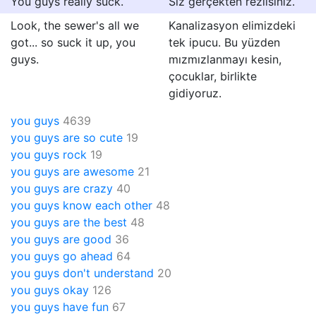
You guys really suck.
Siz gerçekten rezilsiniz.
Look, the sewer's all we
Kanalizasyon elimizdeki
got... so suck it up, you
tek ipucu. Bu yüzden
guys.
mızmızlanmayı kesin,
çocuklar, birlikte
gidiyoruz.
you guys
4639
you guys are so cute
19
you guys rock
19
you guys are awesome
21
you guys are crazy
40
you guys know each other
48
you guys are the best
48
you guys are good
36
you guys go ahead
64
you guys don't understand
20
you guys okay
126
you guys have fun
67