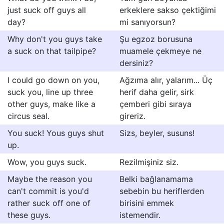
just suck off guys all
erkeklere sakso çektiğimi
day?
mi sanıyorsun?
Why don't you guys take
Şu egzoz borusuna
a suck on that tailpipe?
muamele çekmeye ne
dersiniz?
I could go down on you,
Ağzıma alır, yalarım... Üç
suck you, line up three
herif daha gelir, sirk
other guys, make like a
çemberi gibi sıraya
circus seal.
gireriz.
You suck! Yous guys shut
Sizs, beyler, susuns!
up.
Wow, you guys suck.
Rezilmişiniz siz.
Maybe the reason you
Belki bağlanamama
can't commit is you'd
sebebin bu heriflerden
rather suck off one of
birisini emmek
these guys.
istemendir.