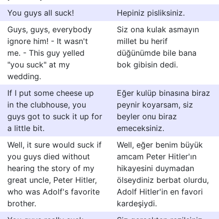
You guys all suck!
Hepiniz pisliksiniz.
Guys, guys, everybody
Siz ona kulak asmayın
ignore him! - It wasn't
millet bu herif
me. - This guy yelled
düğünümde bile bana
"you suck" at my
bok gibisin dedi.
wedding.
If I put some cheese up
Eğer kulüp binasına biraz
in the clubhouse, you
peynir koyarsam, siz
guys got to suck it up for
beyler onu biraz
a little bit.
emeceksiniz.
Well, it sure would suck if
Well, eğer benim büyük
you guys died without
amcam Peter Hitler'ın
hearing the story of my
hikayesini duymadan
great uncle, Peter Hitler,
ölseydiniz berbat olurdu,
who was Adolf's favorite
Adolf Hitler'in en favori
brother.
kardeşiydi.