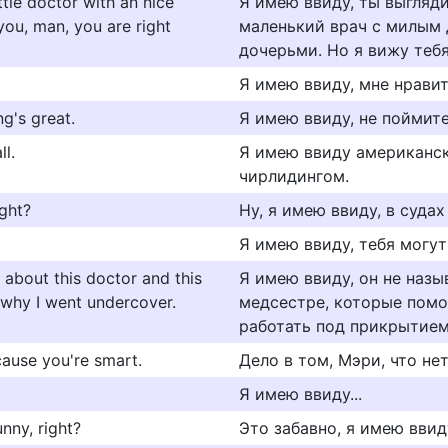
ttle doctor with an nice
Я имею ввиду, ты выгляд
 you, man, you are right
маленький врач с милым
дочерьми. Но я вижу тебя
Я имею ввиду, мне нравит
g's great.
Я имею ввиду, не поймите
l.
Я имею ввиду американс
чирлидингом.
ight?
Ну, я имею ввиду, в суда
Я имею ввиду, тебя могут
 about this doctor and this
Я имею ввиду, он не назы
 why I went undercover.
медсестре, которые помо
работать под прикрытием
'cause you're smart.
Дело в том, Мэри, что не
Я имею ввиду...
unny, right?
Это забавно, я имею ввиду