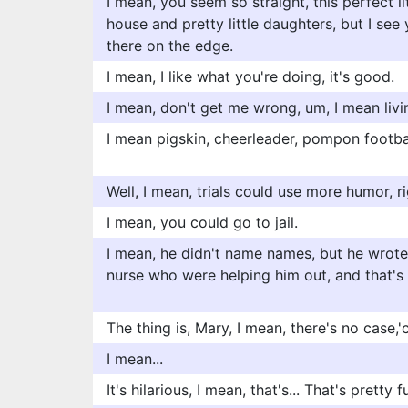
I mean, you seem so straight, this perfect li
house and pretty little daughters, but I see
there on the edge.
I mean, I like what you're doing, it's good.
I mean, don't get me wrong, um, I mean livin
I mean pigskin, cheerleader, pompon footbal
Well, I mean, trials could use more humor, r
I mean, you could go to jail.
I mean, he didn't name names, but he wrote
nurse who were helping him out, and that's
The thing is, Mary, I mean, there's no case,
I mean...
It's hilarious, I mean, that's... That's pretty f