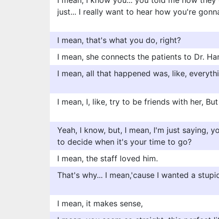
I mean, I know you... you told me how they d
just... I really want to hear how you're gonna
I mean, that's what you do, right?
I mean, she connects the patients to Dr. Har
I mean, all that happened was, like, everyth
I mean, I, like, try to be friends with her, But
Yeah, I know, but, I mean, I'm just saying, 
to decide when it's your time to go?
I mean, the staff loved him.
That's why... I mean,'cause I wanted a stupi
I mean, it makes sense,