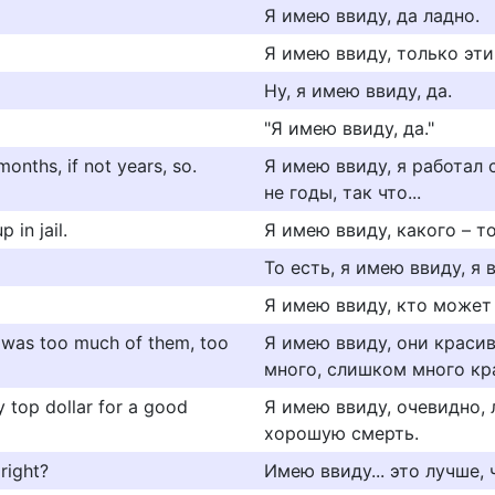
Я имею ввиду, да ладно.
Я имею ввиду, только эти
Ну, я имею ввиду, да.
"Я имею ввиду, да."
onths, if not years, so.
Я имею ввиду, я работал 
не годы, так что...
 in jail.
Я имею ввиду, какого – т
То есть, я имею ввиду, я 
Я имею ввиду, кто может
re was too much of them, too
Я имею ввиду, они красив
много, слишком много кр
y top dollar for a good
Я имею ввиду, очевидно, 
хорошую смерть.
 right?
Имею ввиду... это лучше,