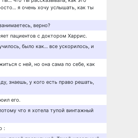
 ты... что ты рассказывала, как это
осто... я очень хочу услышать, как ты
занимаетесь, верно?
няет пациентов с доктором Харрис.
училось, было как... все ускорилось, и
иться с ней, но она сама по себе, как
иду, знаешь, у кого есть право решать,
юил его.
 потому что я хотела тупой винтажный
 :