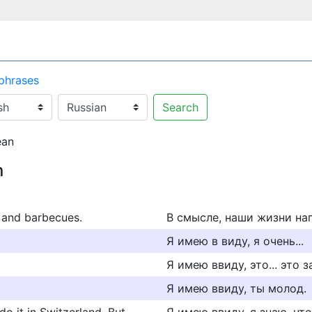
 phrases
Search
ean
n
ds and barbecues.
В смысле, наши жизни на
Я имею в виду, я очень...
Я имею ввиду, это... это 
Я имею ввиду, ты молод.