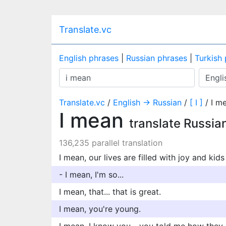
Translate.vc
English phrases
|
Russian phrases
|
Turkish
Translate.vc
/
English → Russian
/
[ I ]
/ I m
I mean
translate Russia
136,235 parallel translation
I mean, our lives are filled with joy and ki
- I mean, I'm so...
I mean, that... that is great.
I mean, you're young.