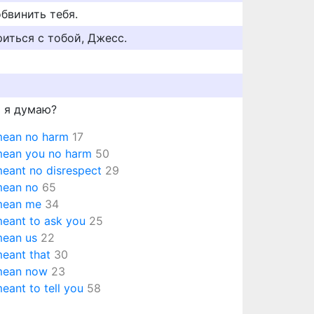
обвинить тебя.
риться с тобой, Джесс.
ем я думаю?
mean no harm
17
mean you no harm
50
meant no disrespect
29
mean no
65
mean me
34
meant to ask you
25
mean us
22
meant that
30
mean now
23
meant to tell you
58