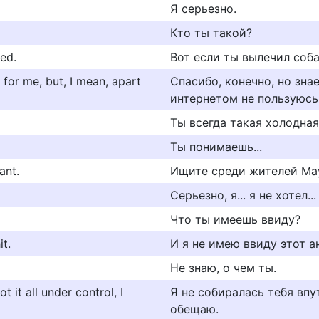
Я серьезно.
Кто ты такой?
led.
Вот если ты вылечил соба
it for me, but, I mean, apart
Спасибо, конечно, но зна
интернетом не пользуюсь
Ты всегда такая холодная
Ты понимаешь...
ant.
Ищите среди жителей Мау
Серьезно, я... я не хотел...
Что ты имеешь ввиду?
it.
И я не имею ввиду этот а
Не знаю, о чем ты.
t it all under control, I
Я не собиралась тебя впу
обещаю.