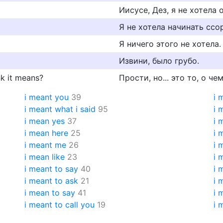
Иисусе, Дез, я не хотела 
Я не хотела начинать ссо
Я ничего этого не хотела.
Извини, было грубо.
nk it means?
Прости, но... это то, о ч
i meant you
39
i 
i meant what i said
95
i 
i mean yes
37
i 
i mean here
25
i 
i meant me
26
i 
i mean like
23
i 
i meant to say
40
i 
i meant to ask
21
i 
i mean to say
41
i 
i meant to call you
19
i 