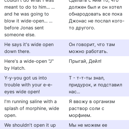
couldn't do what I was
сделать с ним то, что
meant to do to him... ...
должен был и он хотел
and he was going to
обнародовать все пока
blow it wide-open... ...
Джонас не послал кого-
before Jonas sent
то другого.
someone else.
He says it's wide open
Он говорит, что там
down there.
можно работать.
Here's a wide-open "J"
Прыгай, Дейл!
by Hatch.
Y-y-you got us into
Т - т-т-ты знал,
trouble with your e-e-
придурок, и подставил
eyes wide open!
нас...
I'm running saline with a
Я ввожу в организм
splash of morphine, wide
раствор соли с
open.
морфием.
We shouldn't open it up
Мы не можем ее