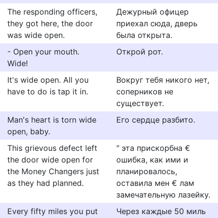
The responding officers,
Дежурный офицер
they got here, the door
приехал сюда, дверь
was wide open.
была открыта.
- Open your mouth.
Открой рот.
Wide!
It's wide open. All you
Вокруг тебя никого нет,
have to do is tap it in.
соперников не
существует.
Man's heart is torn wide
Его сердце разбито.
open, baby.
This grievous defect left
" эта прискорбна €
the door wide open for
ошибка, как ими и
the Money Changers just
планировалось,
as they had planned.
оставила мен € лам
замечательную лазейку.
Every fifty miles you put
Через каждые 50 миль