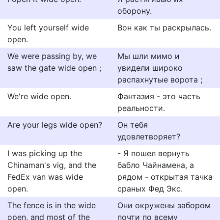
оборону.
You left yourself wide
Вон как ты раскрылась.
open.
We were passing by, we
Мы шли мимо и
saw the gate wide open ;
увидели широко
распахнутые ворота ;
We're wide open.
Фантазия - это часть
реальности.
Are your legs wide open?
Он тебя
удовлетворяет?
I was picking up the
- Я пошел вернуть
Chinaman's vig, and the
бабло Чайнамена, а
FedEx van was wide
рядом - открытая тачка
open.
сраных Фед Экс.
The fence is in the wide
Они окружены забором
open, and most of the
почти по всему