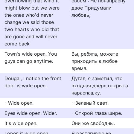
overflowing that wind it
своём : Не понапрасну
might blow but we were
двое Придумали
the ones who'd never
любовь,
change we said those
two hearts who did that
are gone and will never
come back
Town's wide open. You
Вы, ребята, можете
guys can go anytime.
приходить в любое
время.
Dougal, I notice the front
Дугал, я заметил, что
door is wide open.
входная дверь открыта
нараспашку.
- Wide open.
- Зеленый свет.
Eyes wide open. Wider.
- Открой глаза шире.
It's wide open.
Они же свободны.
I open it wide open.
Я растягиваю их