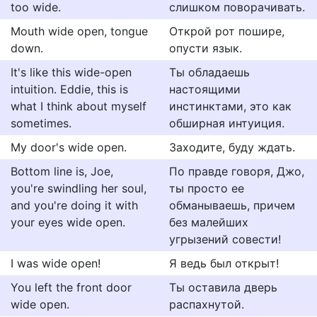
too wide.
слишком поворачивать.
Mouth wide open, tongue
Открой рот пошире,
down.
опусти язык.
It's like this wide-open
Ты обладаешь
intuition. Eddie, this is
настоящими
what I think about myself
инстинктами, это как
sometimes.
обширная интуиция.
My door's wide open.
Заходите, буду ждать.
Bottom line is, Joe,
По правде говоря, Джо,
you're swindling her soul,
ты просто ее
and you're doing it with
обманываешь, причем
your eyes wide open.
без малейших
угрызений совести!
I was wide open!
Я ведь был открыт!
You left the front door
Ты оставила дверь
wide open.
распахнутой.