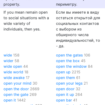
property.
периметру.
If you mean remain open
Если вы имеете в виду
to social situations with a
остаться открытой для
wide variety of
социальных контактов
individuals, then yes.
с выбором из
обширного числа
индивидуальностей, то
- да.
wide
158
open the gates
106
wider
58
open the box
45
wide open
44
open the window
84
wide world
18
open up
2215
wide awake
17
open them
61
open your mind
30
open your legs
21
open the door
2669
open door
32
open the gate
269
open it up
264
open it
1442
open bar
41