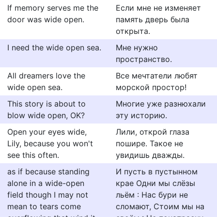
If memory serves me the
Если мне не изменяет
door was wide open.
память дверь была
открыта.
I need the wide open sea.
Мне нужно
пространство.
All dreamers love the
Все мечтатели любят
wide open sea.
морской простор!
This story is about to
Многие уже разнюхали
blow wide open, OK?
эту историю.
Open your eyes wide,
Лили, открой глаза
Lily, because you won't
пошире. Такое не
see this often.
увидишь дважды.
as if because standing
И пусть в пустынном
alone in a wide-open
крае Одни мы слёзы
field though I may not
льём : Нас бури не
mean to tears come
сломают, Стоим мы на