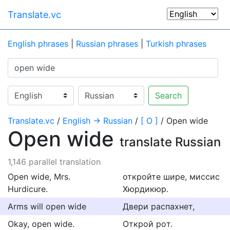
Translate.vc
English phrases
|
Russian phrases
|
Turkish phrases
Search
Translate.vc
/
English → Russian
/
[ O ]
/ Open wide
Open wide
translate Russian
1,146 parallel translation
Open wide, Mrs.
откройте шире, миссис
Hurdicure.
Хюрдикюр.
Arms will open wide
Двери распахнет,
Okay, open wide.
Oткpoй poт.