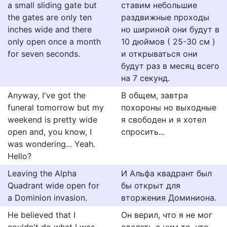
a small sliding gate but
ставим небольшие
the gates are only ten
раздвижные проходы
inches wide and there
но шириной они будут в
only open once a month
10 дюймов ( 25-30 см )
for seven seconds.
и открываться они
будут раз в месяц всего
на 7 секунд.
Anyway, I've got the
В общем, завтра
funeral tomorrow but my
похороны но выходные
weekend is pretty wide
я свободен и я хотел
open and, you know, I
спросить...
was wondering... Yeah.
Hello?
Leaving the Alpha
И Альфа квадрант был
Quadrant wide open for
бы открыт для
a Dominion invasion.
вторжения Доминиона.
He believed that I
Он верил, что я не мог