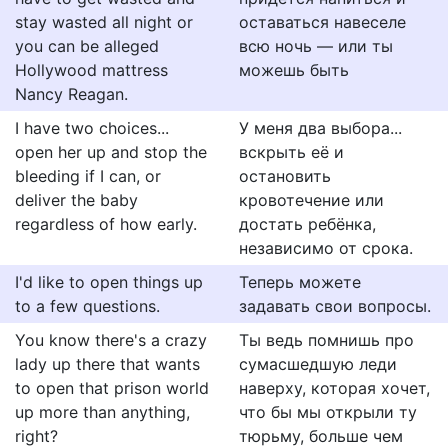
stay wasted all night or
оставаться навеселе
you can be alleged
всю ночь — или ты
Hollywood mattress
можешь быть
Nancy Reagan.
I have two choices...
У меня два выбора...
open her up and stop the
вскрыть её и
bleeding if I can, or
остановить
deliver the baby
кровотечение или
regardless of how early.
достать ребёнка,
независимо от срока.
I'd like to open things up
Теперь можете
to a few questions.
задавать свои вопросы.
You know there's a crazy
Ты ведь помнишь про
lady up there that wants
сумасшедшую леди
to open that prison world
наверху, которая хочет,
up more than anything,
что бы мы открыли ту
right?
тюрьму, больше чем