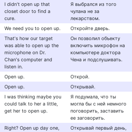
I didn't open up that
Я выбрался из того
closet door to find a
чулана не за
cure.
лекарством.
We need you to open up.
Откройте дверь.
That's how our target
Он позволил объекту
was able to open up the
включить микрофон на
microphone on Dr.
компьютере доктора
Chan's computer and
Чена и подслушивать.
listen in.
Open up.
Открой.
Open up.
Открывай.
I was thinking maybe you
Я подумала, что ты
could talk to her a little,
могла бы с ней немного
get her to open up.
поговорить, заставить
ее заговорить.
Right? Open up day one,
Открывай первый день,