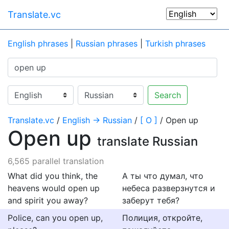
Translate.vc
English phrases
|
Russian phrases
|
Turkish phrases
Search
Translate.vc
/
English → Russian
/
[ O ]
/ Open up
Open up
translate Russian
6,565 parallel translation
What did you think, the
А ты что думал, что
heavens would open up
небеса разверзнутся и
and spirit you away?
заберут тебя?
Police, can you open up,
Полиция, откройте,