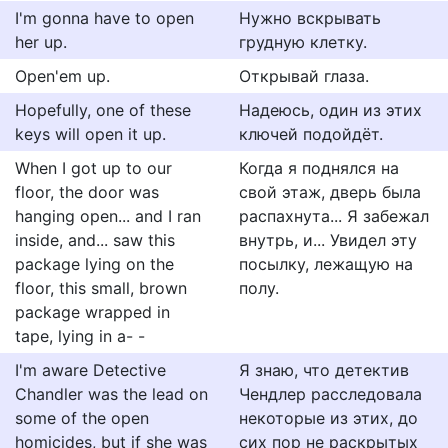
I'm gonna have to open
Нужно вскрывать
her up.
грудную клетку.
Open'em up.
Открывай глаза.
Hopefully, one of these
Надеюсь, один из этих
keys will open it up.
ключей подойдёт.
When I got up to our
Когда я поднялся на
floor, the door was
свой этаж, дверь была
hanging open... and I ran
распахнута... Я забежал
inside, and... saw this
внутрь, и... Увидел эту
package lying on the
посылку, лежащую на
floor, this small, brown
полу.
package wrapped in
tape, lying in a- -
I'm aware Detective
Я знаю, что детектив
Chandler was the lead on
Чендлер расследовала
some of the open
некоторые из этих, до
homicides, but if she was
сих пор не раскрытых