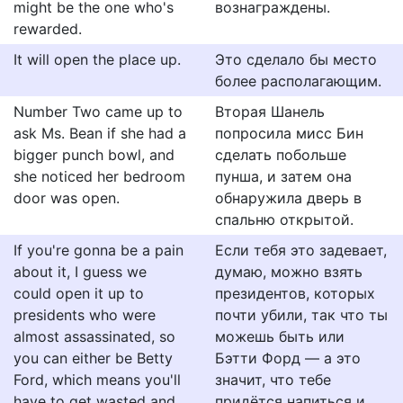
might be the one who's
вознаграждены.
rewarded.
It will open the place up.
Это сделало бы место
более располагающим.
Number Two came up to
Вторая Шанель
ask Ms. Bean if she had a
попросила мисс Бин
bigger punch bowl, and
сделать побольше
she noticed her bedroom
пунша, и затем она
door was open.
обнаружила дверь в
спальню открытой.
If you're gonna be a pain
Если тебя это задевает,
about it, I guess we
думаю, можно взять
could open it up to
президентов, которых
presidents who were
почти убили, так что ты
almost assassinated, so
можешь быть или
you can either be Betty
Бэтти Форд — а это
Ford, which means you'll
значит, что тебе
have to get wasted and
придётся напиться и