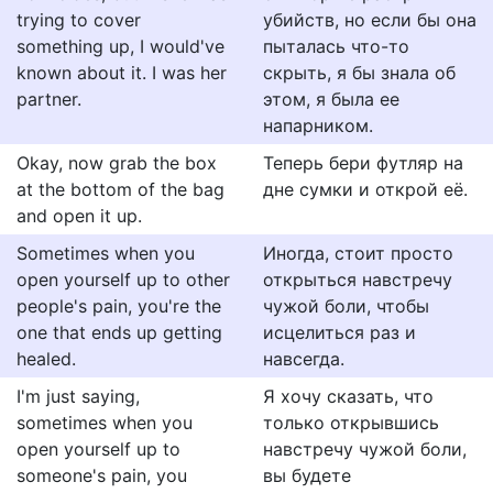
trying to cover
убийств, но если бы она
something up, I would've
пыталась что-то
known about it. I was her
скрыть, я бы знала об
partner.
этом, я была ее
напарником.
Okay, now grab the box
Теперь бери футляр на
at the bottom of the bag
дне сумки и открой её.
and open it up.
Sometimes when you
Иногда, стоит просто
open yourself up to other
открыться навстречу
people's pain, you're the
чужой боли, чтобы
one that ends up getting
исцелиться раз и
healed.
навсегда.
I'm just saying,
Я хочу сказать, что
sometimes when you
только открывшись
open yourself up to
навстречу чужой боли,
someone's pain, you
вы будете