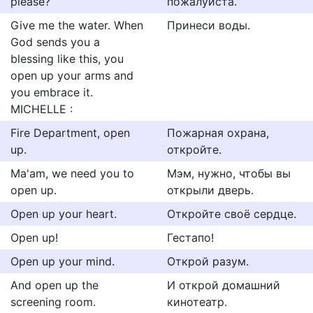
please?
пожалуйста.
Give me the water. When
Принеси воды.
God sends you a
blessing like this, you
open up your arms and
you embrace it.
MICHELLE :
Fire Department, open
Пожарная охрана,
up.
откройте.
Ma'am, we need you to
Мэм, нужно, чтобы вы
open up.
открыли дверь.
Open up your heart.
Откройте своё сердце.
Open up!
Гестапо!
Open up your mind.
Открой разум.
And open up the
И открой домашний
screening room.
кинотеатр.