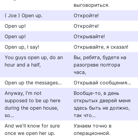
выговориться.
( Joe ) Open up.
Откройте!
Open up!
Откройте!
Open up!
Открывайте!
Open up, I say!
Открывайте, я сказал!
You guys open up, do an
Вы, ребята, будете на
hour and a half,
разогреве полтора
часа,
Open up the messages...
Открывай сообщения...
Anyway, I'm not
Вообще-то, в день
supposed to be up here
открытых дверей меня
during the open house,
здесь быть не должно,
so...
так что...
And we'll know for sure
Узнаем точно в
once we open her up.
операционной.