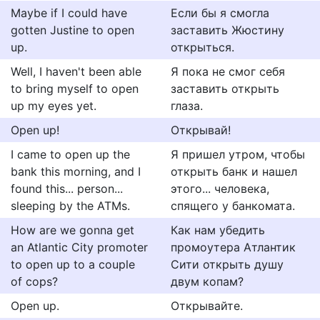
Maybe if I could have
Если бы я смогла
gotten Justine to open
заставить Жюстину
up.
открыться.
Well, I haven't been able
Я пока не смог себя
to bring myself to open
заставить открыть
up my eyes yet.
глаза.
Open up!
Открывай!
I came to open up the
Я пришел утром, чтобы
bank this morning, and I
открыть банк и нашел
found this... person...
этого... человека,
sleeping by the ATMs.
спящего у банкомата.
How are we gonna get
Как нам убедить
an Atlantic City promoter
промоутера Атлантик
to open up to a couple
Сити открыть душу
of cops?
двум копам?
Open up.
Открывайте.