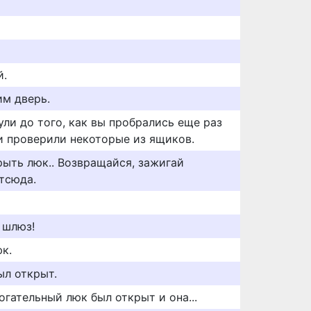
й.
м дверь.
нули до того, как вы пробрались еще раз
 и проверили некоторые из ящиков.
рыть люк.. Возвращайся, зажигай
тсюда.
 шлюз!
к.
ыл открыт.
огательный люк был открыт и она...