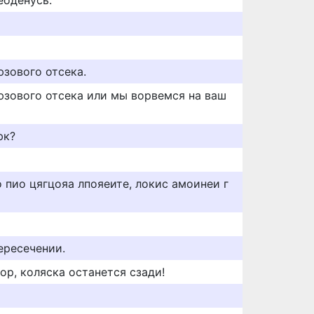
еоденусь.
зового отсека.
зового отсека или мы ворвемся на ваш
юк?
 пио цягцояа лпояеите, локис амоинеи г
ересечении.
р, коляска останется сзади!