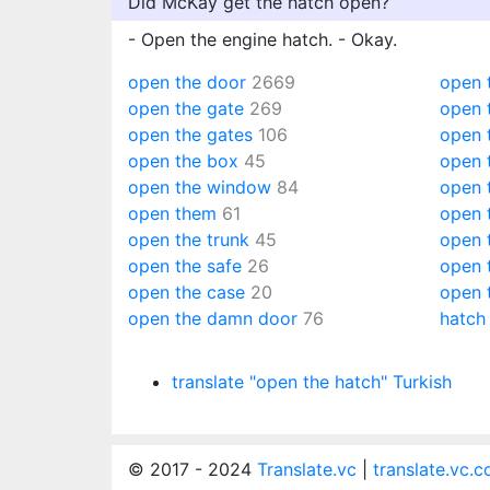
Did McKay get the hatch open?
- Open the engine hatch. - Okay.
open the door
2669
open 
open the gate
269
open 
open the gates
106
open 
open the box
45
open 
open the window
84
open 
open them
61
open 
open the trunk
45
open 
open the safe
26
open t
open the case
20
open t
open the damn door
76
hatch
translate "open the hatch" Turkish
© 2017 - 2024
Translate.vc
|
translate.vc