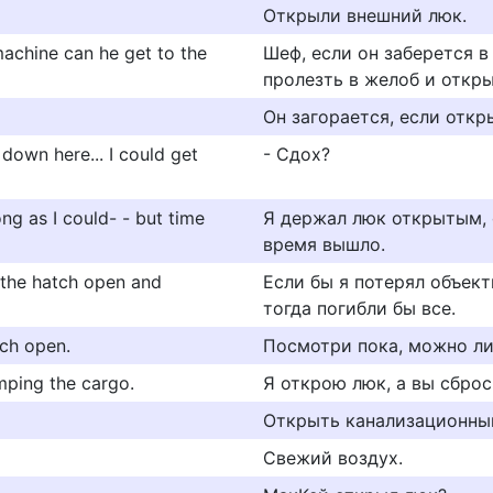
Открыли внешний люк.
 machine can he get to the
Шеф, если он заберется в
пролезть в желоб и откры
Он загорается, если откр
down here... I could get
- Сдох?
ng as I could- - but time
Я держал люк открытым, ож
время вышло.
t the hatch open and
Если бы я потерял объек
тогда погибли бы все.
tch open.
Посмотри пока, можно ли
umping the cargo.
Я открою люк, а вы сброс
Открыть канализационны
Свежий воздух.