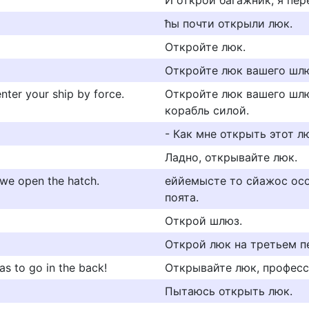
И открой багажник, я пер
ћы почти открыли люк.
Откройте люк.
Откройте люк вашего шлю
nter your ship by force.
Откройте люк вашего шлю
корабль силой.
- Как мне открыть этот л
Ладно, открывайте люк.
 we open the hatch.
еййемысте то сйажос осо
поята.
Открой шлюз.
Открой люк на третьем п
as to go in the back!
Открывайте люк, профессо
Пытаюсь открыть люк.