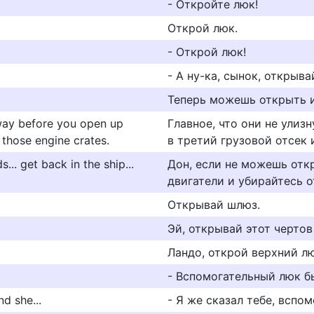
- Откройте люк!
Открой люк.
- Открой люк!
- А ну-ка, сынок, открыва
Теперь можешь открыть и
away before you open up
Главное, что они не улиз
those engine crates.
в третий грузовой отсек
... get back in the ship...
Дон, если не можешь отк
двигатели и убирайтесь о
Открывай шлюз.
Эй, открывай этот чертов
Ландо, открой верхний лю
- Вспомогательный люк б
d she...
- Я же сказал тебе, вспом