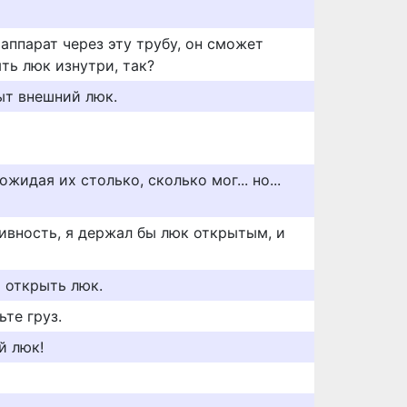
 аппарат через эту трубу, он сможет
ть люк изнутри, так?
ыт внешний люк.
идая их столько, сколько мог... но...
тивность, я держал бы люк открытым, и
 открыть люк.
ьте груз.
й люк!