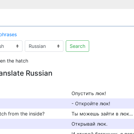
 phrases
Search
en the hatch
ranslate Russian
Опустить люк!
- Откройте люк!
tch from the inside?
Ты можешь зайти в люк...
Открывай люк.