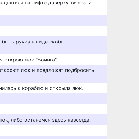
 подняться на лифте доверху, вылезти
 быть ручка в виде скобы.
я открою люк "Боинга".
откроют люк и предложат подбросить
нилacь к кopaблю и oткpылa люк.
юк, либо останемся здесь навсегда.