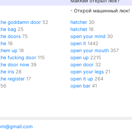
МакКей открыл люк?
- Открой машинный люк!
the goddamn door
52
hatcher
30
the bag
25
hatchet
16
the doors
75
open your mind
30
the
18
open it
1442
them up
18
open your mouth
357
the fucking door
115
open up
2215
the door now
39
open door
32
he iris
28
open your legs
21
he register
17
open it up
264
56
open bar
41
.com@gmail.com