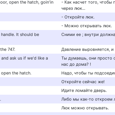
oor, open the hatch, goin'in
- Как насчет того, чтобы
через люк...
- Откройте люк.
- Можно открывать люк.
 handle. It should be
Сними ее ; внутри должна
 the 747.
Давление выровняется, и 
and ask us if we'd Iike a
Ты думаешь, они просто 
нас до дома? !
d open the hatch.
Haдo, чтoбы ты пoдcoeди
Откройте сейчас же!
Идите ломайте дверь.
.
Либо мы как-то откроем л
Люк можно открывать.