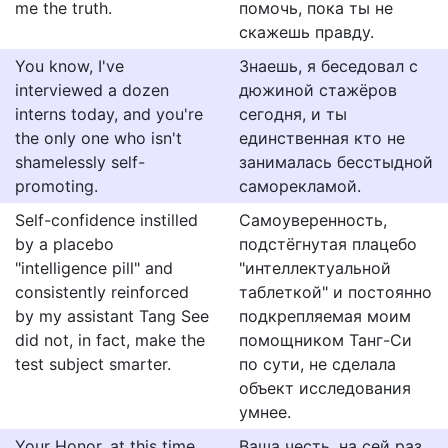
me the truth.
помочь, пока ты не
скажешь правду.
You know, I've
Знаешь, я беседовал с
interviewed a dozen
дюжиной стажёров
interns today, and you're
сегодня, и ты
the only one who isn't
единственная кто не
shamelessly self-
занималась бесстыдной
promoting.
саморекламой.
Self-confidence instilled
Самоуверенность,
by a placebo
подстёгнутая плацебо
"intelligence pill" and
"интеллектуальной
consistently reinforced
таблеткой" и постоянно
by my assistant Tang See
подкрепляемая моим
did not, in fact, make the
помощником Танг-Си
test subject smarter.
по сути, не сделала
объект исследования
умнее.
Your Honor, at this time,
Ваша честь, на сей раз