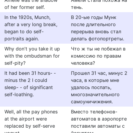
Amélie was the shadow
Амели стала похожа на
of her former self.
тень.
In the 1920s, Munch,
В 20-ые годы Мунк
after a very long break,
после длительного
began to do self-
перерыва вновь стал
portraits again.
делать фотопортреты.
Why don't you take it up
Что ж ты не побежал в
with the ombudsman for
комиссию по правам
self-pity?
человека?
It had been 31 hours- -
Прошел 31 час, минус 2
minus the 2 I could
часа, в которые мне
sleep- - of significant
удалось поспать,
self-loathing.
многозначительного
самоуничижения.
Well, all the pay phones
Вместо телефонов-
at the airport were
автоматов в аэропорте
replaced by self-serve
поставили автоматы с