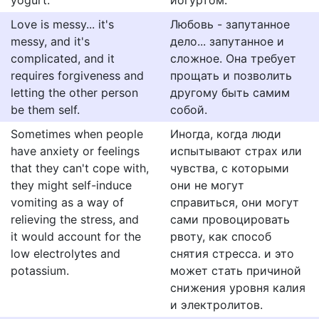
yogurt.
йогуртом.
Love is messy... it's
Любовь - запутанное
messy, and it's
дело... запутанное и
complicated, and it
сложное. Она требует
requires forgiveness and
прощать и позволить
letting the other person
другому быть самим
be them self.
собой.
Sometimes when people
Иногда, когда люди
have anxiety or feelings
испытывают страх или
that they can't cope with,
чувства, с которыми
they might self-induce
они не могут
vomiting as a way of
справиться, они могут
relieving the stress, and
сами провоцировать
it would account for the
рвоту, как способ
low electrolytes and
снятия стресса. и это
potassium.
может стать причиной
снижения уровня калия
и электролитов.