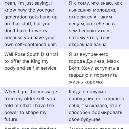
Yeah, I'm just saying, I
Я к тому, что знаю, как
know how the younger
нынешняя молодежь
generation gets hung up
относится к таким
on that stuff, but you
вещам, но тебе не о
don't have to worry
чем беспокоиться,
because you have your
потому что у тебя
own self-contained unit.
отдельная ванна.
Wall Rose South District!
Я из внутреннего
to offer the King my
города Джинаэ, Марк
body and self in service!
Ботт. Хочу вступить в
гвардию и посвятить
жизнь королю.
When I got the message
Когда я получил
from my older self, you
сообщение от старшего
told me that I have the
себя, ты сказала, что я
power to shape my
способен формировать
future.
свое будущее.