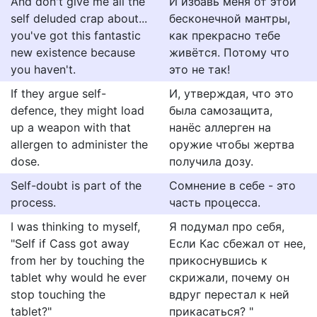
And don't give me all the
И избавь меня от этой
self deluded crap about...
бесконечной мантры,
you've got this fantastic
как прекрасно тебе
new existence because
живётся. Потому что
you haven't.
это не так!
If they argue self-
И, утверждая, что это
defence, they might load
была самозащита,
up a weapon with that
нанёс аллерген на
allergen to administer the
оружие чтобы жертва
dose.
получила дозу.
Self-doubt is part of the
Сомнение в себе - это
process.
часть процесса.
I was thinking to myself,
Я подумал про себя,
"Self if Cass got away
Если Кас сбежал от нее,
from her by touching the
прикоснувшись к
tablet why would he ever
скрижали, почему он
stop touching the
вдруг перестал к ней
tablet?"
прикасаться? "