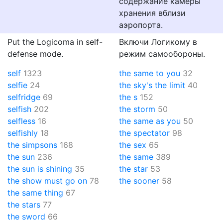
содержание камеры
хранения вблизи
аэропорта.
Put the Logicoma in self-
Включи Логикому в
defense mode.
режим самообороны.
self
1323
the same to you
32
selfie
24
the sky's the limit
40
selfridge
69
the s
152
selfish
202
the storm
50
selfless
16
the same as you
50
selfishly
18
the spectator
98
the simpsons
168
the sex
65
the sun
236
the same
389
the sun is shining
35
the star
53
the show must go on
78
the sooner
58
the same thing
67
the stars
77
the sword
66