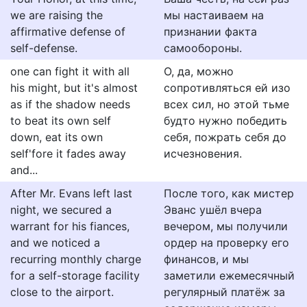
we are raising the
мы настаиваем на
affirmative defense of
признании факта
self-defense.
самообороны.
one can fight it with all
О, да, можно
his might, but it's almost
сопротивляться ей изо
as if the shadow needs
всех сил, но этой тьме
to beat its own self
будто нужно победить
down, eat its own
себя, пожрать себя до
self'fore it fades away
исчезновения.
and...
After Mr. Evans left last
После того, как мистер
night, we secured a
Эванс ушёл вчера
warrant for his fiances,
вечером, мы получили
and we noticed a
ордер на проверку его
recurring monthly charge
финансов, и мы
for a self-storage facility
заметили ежемесячный
close to the airport.
регулярный платёж за