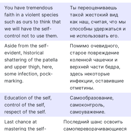
You have tremendous
Ты переоцениваешь
faith in a violent species
такой жестокий вид
such as ours to think that
как наш, считая, что мы
we will have the self-
способны удержаться и
control not to use them.
не использовать его.
Aside from the self-
Помимо очевидного,
evident, historical
старое повреждение
shattering of the patella
коленной чашечки и
and upper thigh, here,
верхней части бедра,
some infection, pock-
здесь некоторые
marking.
инфекции, оставившие
отметины.
Education of the self,
Самообразование,
control of the self,
самоконтроль,
respect of the self.
самоуважение.
Last chance at
Последний шанс освоить
mastering the self-
самопереворачивающиеся