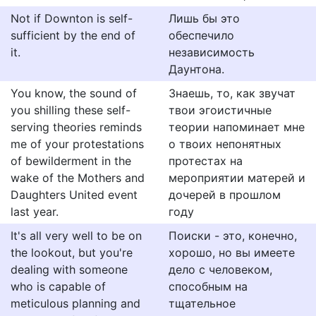
Not if Downton is self-
Лишь бы это
sufficient by the end of
обеспечило
it.
независимость
Даунтона.
You know, the sound of
Знаешь, то, как звучат
you shilling these self-
твои эгоистичные
serving theories reminds
теории напоминает мне
me of your protestations
о твоих непонятных
of bewilderment in the
протестах на
wake of the Mothers and
мероприятии матерей и
Daughters United event
дочерей в прошлом
last year.
году
It's all very well to be on
Поиски - это, конечно,
the lookout, but you're
хорошо, но вы имеете
dealing with someone
дело с человеком,
who is capable of
способным на
meticulous planning and
тщательное