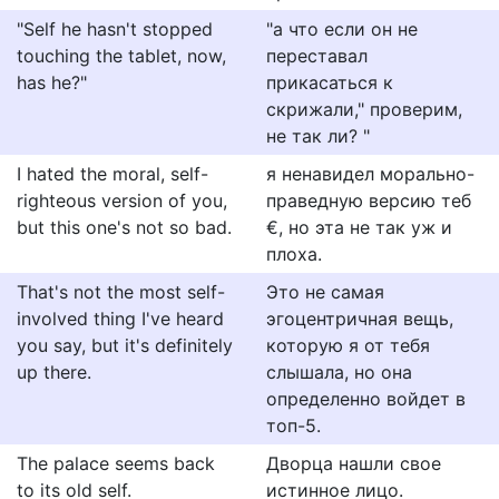
"Self he hasn't stopped
"а что если он не
touching the tablet, now,
переставал
has he?"
прикасаться к
скрижали," проверим,
не так ли? "
I hated the moral, self-
я ненавидел морально-
righteous version of you,
праведную версию теб
but this one's not so bad.
€, но эта не так уж и
плоха.
That's not the most self-
Это не самая
involved thing I've heard
эгоцентричная вещь,
you say, but it's definitely
которую я от тебя
up there.
слышала, но она
определенно войдет в
топ-5.
The palace seems back
Дворца нашли свое
to its old self.
истинное лицо.