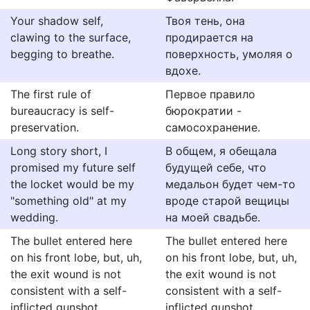
Your shadow self,
Твоя тень, она
clawing to the surface,
продирается на
begging to breathe.
поверхность, умоляя о
вдохе.
The first rule of
Первое правило
bureaucracy is self-
бюрократии -
preservation.
самосохранение.
Long story short, I
В общем, я обещала
promised my future self
будущей себе, что
the locket would be my
медальон будет чем-то
"something old" at my
вроде старой вещицы
wedding.
на моей свадьбе.
The bullet entered here
The bullet entered here
on his front lobe, but, uh,
on his front lobe, but, uh,
the exit wound is not
the exit wound is not
consistent with a self-
consistent with a self-
inflicted gunshot.
inflicted gunshot.