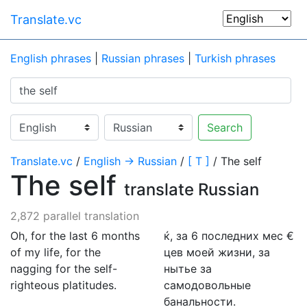
Translate.vc
English phrases
|
Russian phrases
|
Turkish phrases
Search
Translate.vc
/
English → Russian
/
[ T ]
/ The self
The self
translate Russian
2,872 parallel translation
Oh, for the last 6 months
ќ, за 6 последних мес €
of my life, for the
цев моей жизни, за
nagging for the self-
нытье за
righteous platitudes.
самодовольные
банальности.