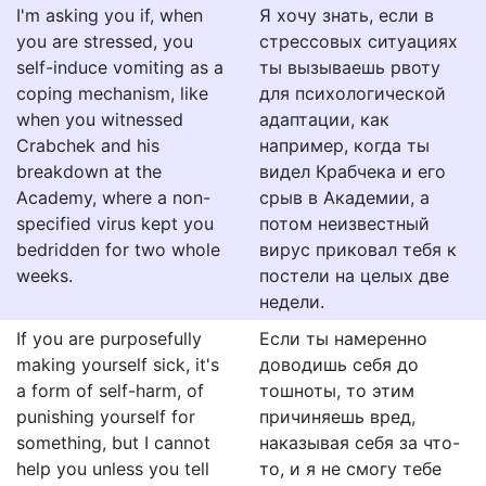
I'm asking you if, when
Я хочу знать, если в
you are stressed, you
стрессовых ситуациях
self-induce vomiting as a
ты вызываешь рвоту
coping mechanism, like
для психологической
when you witnessed
адаптации, как
Crabchek and his
например, когда ты
breakdown at the
видел Крабчека и его
Academy, where a non-
срыв в Академии, а
specified virus kept you
потом неизвестный
bedridden for two whole
вирус приковал тебя к
weeks.
постели на целых две
недели.
If you are purposefully
Если ты намеренно
making yourself sick, it's
доводишь себя до
a form of self-harm, of
тошноты, то этим
punishing yourself for
причиняешь вред,
something, but I cannot
наказывая себя за что-
help you unless you tell
то, и я не смогу тебе