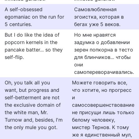
A self-obsessed
Самовлюбленная
egomaniac on the run for
эгоистка, которая в
5 centuries.
бегах уже 5 веков.
But I do like the idea of
Но мне нравятся
popcorn kernels in the
задумка о добавлении
pancake batter... so they
зерен попкорна в тесто
self-flip.
для блинчиков... чтобы
они
самопереворачивались.
Oh, you talk all you
Можете говорить все,
want, but progress and
что хотите, но прогресс
self-betterment are not
и
the exclusive domain of
самосовершенствование
the white man, Mr.
не присущи лишь только
Turnow and, besides, I'm
белому человеку,
the only mule you got.
мистер Тернов. К тому
же я единственный мул,