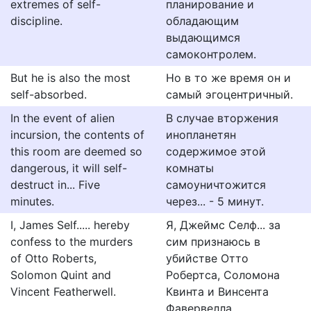
extremes of self-
планирование и
discipline.
обладающим
выдающимся
самоконтролем.
But he is also the most
Но в то же время он и
self-absorbed.
самый эгоцентричный.
In the event of alien
В случае вторжения
incursion, the contents of
инопланетян
this room are deemed so
содержимое этой
dangerous, it will self-
комнаты
destruct in... Five
самоуничтожится
minutes.
через... - 5 минут.
I, James Self..... hereby
Я, Джеймс Селф... за
confess to the murders
сим признаюсь в
of Otto Roberts,
убийстве Отто
Solomon Quint and
Робертса, Соломона
Vincent Featherwell.
Квинта и Винсента
Фавервелла.