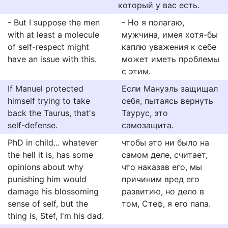
который у вас есть.
- But I suppose the men
- Но я полагаю,
with at least a molecule
мужчина, имея хотя-бы
of self-respect might
каплю уважения к себе
have an issue with this.
может иметь проблемы
с этим.
If Manuel protected
Если Мануэль защищал
himself trying to take
себя, пытаясь вернуть
back the Taurus, that's
Таурус, это
self-defense.
самозащита.
PhD in child... whatever
чтобы это ни было на
the hell it is, has some
самом деле, считает,
opinions about why
что наказав его, мы
punishing him would
причиним вред его
damage his blossoming
развитию, но дело в
sense of self, but the
том, Стеф, я его папа.
thing is, Stef, I'm his dad.