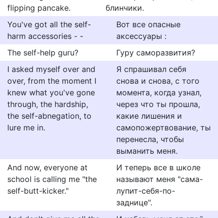
flipping pancake.
блинчики.
You've got all the self-
Вот все опасные
harm accessories - -
аксессуары :
The self-help guru?
Гуру саморазвития?
I asked myself over and
Я спрашивал себя
over, from the moment I
снова и снова, с того
knew what you've gone
момента, когда узнал,
through, the hardship,
через что ты прошла,
the self-abnegation, to
какие лишения и
lure me in.
самопожертвование, ты
перенесла, чтобы
выманить меня.
And now, everyone at
И теперь все в школе
school is calling me "the
называют меня "сама-
self-butt-kicker."
лупит-себя-по-
заднице".