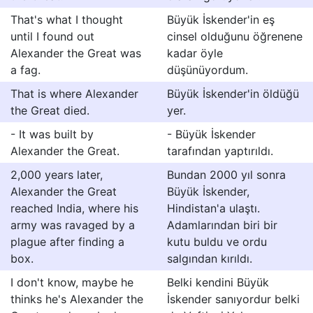
That's what I thought
Büyük İskender'in eş
until I found out
cinsel olduğunu öğrenene
Alexander the Great was
kadar öyle
a fag.
düşünüyordum.
That is where Alexander
Büyük İskender'in öldüğü
the Great died.
yer.
- It was built by
- Büyük İskender
Alexander the Great.
tarafından yaptırıldı.
2,000 years later,
Bundan 2000 yıl sonra
Alexander the Great
Büyük İskender,
reached India, where his
Hindistan'a ulaştı.
army was ravaged by a
Adamlarından biri bir
plague after finding a
kutu buldu ve ordu
box.
salgından kırıldı.
I don't know, maybe he
Belki kendini Büyük
thinks he's Alexander the
İskender sanıyordur belki