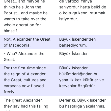
Great... and maybe he
de Vaftizci Yahya
thinks he's John the
sanıyordur hatta belki de
Baptist... and maybe he
o koltuğa kendi oturmak
wants to take over the
istiyordur.
whole operation for
himself.
Not. Alexander the Great
Büyük İskender'den
of Macedonia.
bahsediyorum.
- Who? Alexander the
Büyük İskender.
Great.
For the first time since
Büyük İskender
the reign of Alexander
hükümdarlığından bu
the Great, cultures and
yana ilk kez kültürler ve
caravans now flowed
kervanlar özgürdür.
freely.
The great Alexander,
Derler ki, Büyük İskender
they say had this falling
bu hastalığa yakalanmış.