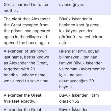
Great married his foster
evlendiği yer.
mother.
The night that Alexander
Büyük İskender'in
the Great escaped from
hapisten kaçtığı gece...
the prison, she appeared
kız köyde yeniden
again in the village and
göründü... ve evi tekrar
opened the house again.
açtı.
Alexander, of unknown
İskender isimli, soyadı
last name, better known
bilinmeyen... tanınan
as Alexander the Great,
ismiyle Büyük İskender...
together with 29
ve zaman kaybetmemek
bandits... whose name I
için... adlarını
won't read to save time.
okumayacağım 29
haydut.
Alexander the Great...
Büyük İskender... tam
five feet exactly.
olarak 1.52.
Alexander the Great,
Büyük İskender,