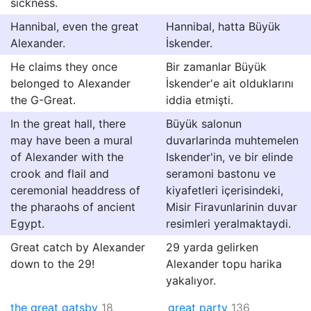
sickness.
Hannibal, even the great
Hannibal, hatta Büyük
Alexander.
İskender.
He claims they once
Bir zamanlar Büyük
belonged to Alexander
İskender'e ait olduklarını
the G-Great.
iddia etmişti.
In the great hall, there
Büyük salonun
may have been a mural
duvarlarinda muhtemelen
of Alexander with the
Iskender'in, ve bir elinde
crook and flail and
seramoni bastonu ve
ceremonial headdress of
kiyafetleri içerisindeki,
the pharaohs of ancient
Misir Firavunlarinin duvar
Egypt.
resimleri yeralmaktaydi.
Great catch by Alexander
29 yarda gelirken
down to the 29!
Alexander topu harika
yakalıyor.
the great gatsby
18
great party
136