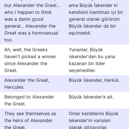
but Alexander the Great...
ama Büyük İskender ki
who I happen to think
kendisini inanılmaz iyi bir
was a damn good
general olarak görürüm
general... Alexander the
Büyük İskender de bir
Great was a homosexual
eşcinseldi.
too.
Ah, well, the Greeks
Yunanlar, Büyük
haven't picked a winner
iskender'den bu yana
since Alexander the
kazanan bir lider
Great.
seçemediler.
Alexander the Great,
Büyük İskender, Herkül.
Hercules.
Belonged to Alexander
Büyük İskender'e ait.
the Great.
They see themselves as
Onlar kendilerini Büyük
the heirs of Alexander
Iskender'in varisleri
the Great.
olarak görüyorlar.