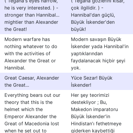
( Tegana's eyes narrow,
( Tegana gözlerini kısar,
he is very interested. ) -
çok ilgilidir. ) -
stronger than Hannibal...
Hannibal'dan güçlü,
mightier than Alexander
Büyük İskender'den
the Great!
büyük!
Modern warfare has
Modern savaşın Büyük
nothing whatever to do
İskender yada Hannibal'in
with the activities of
yaptıklarından
Alexander the Great or
faydalanacak hiçbir şeyi
Hannibal.
yok.
Great Caesar, Alexander
Yüce Sezar! Büyük
the Great...
İskender!
Everything bears out our
Her şey teorimizi
theory that this is the
destekliyor ; Bu,
helmet which the
Makedon imparatoru
Emperor Alexander the
Büyük İskender'in
Great of Macedonia lost
Hindistan'ı fethetmeye
when he set out to
giderken kaybettiği