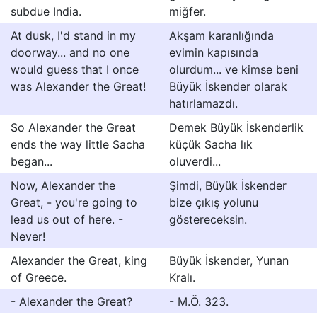
subdue India.
miğfer.
At dusk, I'd stand in my
Akşam karanlığında
doorway... and no one
evimin kapısında
would guess that I once
olurdum... ve kimse beni
was Alexander the Great!
Büyük İskender olarak
hatırlamazdı.
So Alexander the Great
Demek Büyük İskenderlik
ends the way little Sacha
küçük Sacha lık
began...
oluverdi...
Now, Alexander the
Şimdi, Büyük İskender
Great, - you're going to
bize çıkış yolunu
lead us out of here. -
göstereceksin.
Never!
Alexander the Great, king
Büyük İskender, Yunan
of Greece.
Kralı.
- Alexander the Great?
- M.Ö. 323.