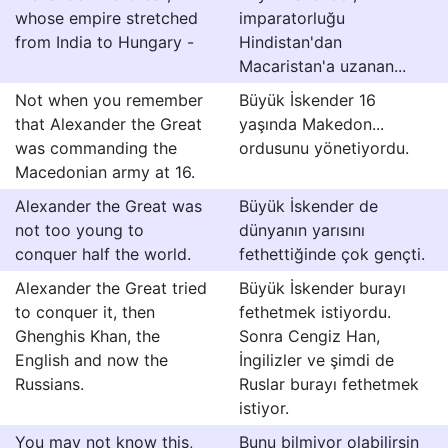
whose empire stretched
imparatorluğu
from India to Hungary -
Hindistan'dan
Macaristan'a uzanan...
Not when you remember
Büyük İskender 16
that Alexander the Great
yaşında Makedon...
was commanding the
ordusunu yönetiyordu.
Macedonian army at 16.
Alexander the Great was
Büyük İskender de
not too young to
dünyanın yarısını
conquer half the world.
fethettiğinde çok gençti.
Alexander the Great tried
Büyük İskender burayı
to conquer it, then
fethetmek istiyordu.
Ghenghis Khan, the
Sonra Cengiz Han,
English and now the
İngilizler ve şimdi de
Russians.
Ruslar burayı fethetmek
istiyor.
You may not know this,
Bunu bilmiyor olabilirsin