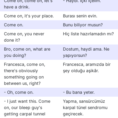
Come on, come on, let's
- Haydi. İçki içelim.
have a drink.
Come on, it's your place.
Burası senin evin.
Come on.
Bunu biliyor musun?
Come on, you never
Hiç liste hazırlamadın mı?
done it?
Bro, come on, what are
Dostum, haydi ama. Ne
you doing?
yapıyorsun?
Francesca, come on,
Francesca, aramızda bir
there's obviously
şey olduğu aşikâr.
something going on
between us, right?
- Oh, come on.
- Bu bana yeter.
- I just want this. Come
Yapma, sansürcümüz
on, our bleep guy's
karpal tünel sendromu
getting carpal tunnel
geçirecek.