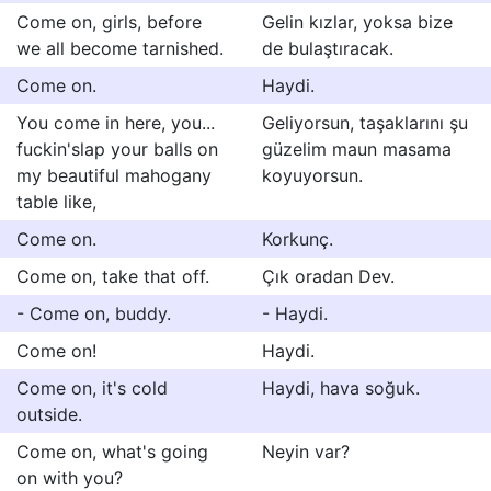
Come on, girls, before
Gelin kızlar, yoksa bize
we all become tarnished.
de bulaştıracak.
Come on.
Haydi.
You come in here, you...
Geliyorsun, taşaklarını şu
fuckin'slap your balls on
güzelim maun masama
my beautiful mahogany
koyuyorsun.
table like,
Come on.
Korkunç.
Come on, take that off.
Çık oradan Dev.
- Come on, buddy.
- Haydi.
Come on!
Haydi.
Come on, it's cold
Haydi, hava soğuk.
outside.
Come on, what's going
Neyin var?
on with you?