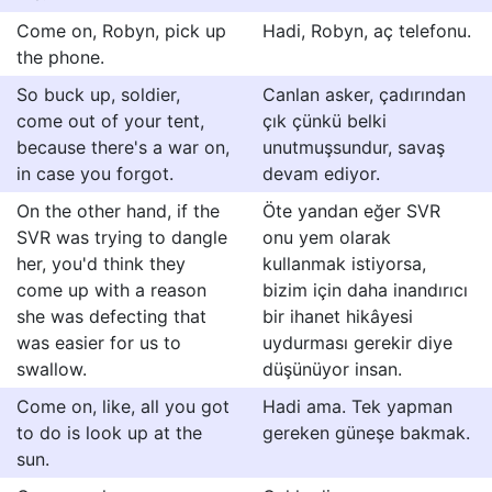
Come on, Robyn, pick up
Hadi, Robyn, aç telefonu.
the phone.
So buck up, soldier,
Canlan asker, çadırından
come out of your tent,
çık çünkü belki
because there's a war on,
unutmuşsundur, savaş
in case you forgot.
devam ediyor.
On the other hand, if the
Öte yandan eğer SVR
SVR was trying to dangle
onu yem olarak
her, you'd think they
kullanmak istiyorsa,
come up with a reason
bizim için daha inandırıcı
she was defecting that
bir ihanet hikâyesi
was easier for us to
uydurması gerekir diye
swallow.
düşünüyor insan.
Come on, like, all you got
Hadi ama. Tek yapman
to do is look up at the
gereken güneşe bakmak.
sun.