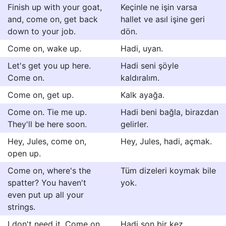
Finish up with your goat,
Keçinle ne işin varsa
and, come on, get back
hallet ve asıl işine geri
down to your job.
dön.
Come on, wake up.
Hadi, uyan.
Let's get you up here.
Hadi seni şöyle
Come on.
kaldıralım.
Come on, get up.
Kalk ayağa.
Come on. Tie me up.
Hadi beni bağla, birazdan
They'll be here soon.
gelirler.
Hey, Jules, come on,
Hey, Jules, hadi, açmak.
open up.
Come on, where's the
Tüm dizeleri koymak bile
spatter? You haven't
yok.
even put up all your
strings.
I don't need it. Come on,
Hadi son bir kez