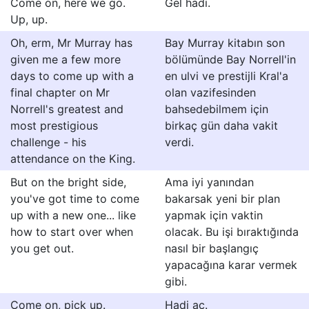
Come on, here we go.
Gel hadi.
Up, up.
Oh, erm, Mr Murray has
Bay Murray kitabın son
given me a few more
bölümünde Bay Norrell'in
days to come up with a
en ulvi ve prestijli Kral'a
final chapter on Mr
olan vazifesinden
Norrell's greatest and
bahsedebilmem için
most prestigious
birkaç gün daha vakit
challenge - his
verdi.
attendance on the King.
But on the bright side,
Ama iyi yanından
you've got time to come
bakarsak yeni bir plan
up with a new one... like
yapmak için vaktin
how to start over when
olacak. Bu işi bıraktığında
you get out.
nasıl bir başlangıç
yapacağına karar vermek
gibi.
Come on, pick up.
Hadi aç.