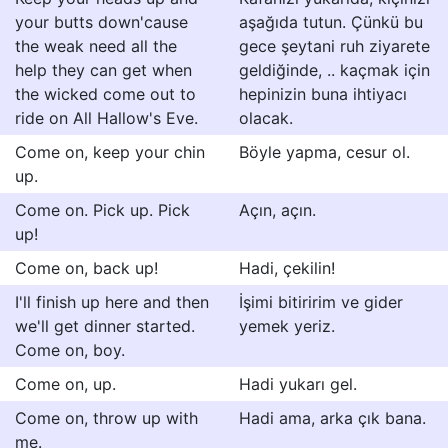
your butts down'cause
aşağıda tutun. Çünkü bu
the weak need all the
gece şeytani ruh ziyarete
help they can get when
geldiğinde, .. kaçmak için
the wicked come out to
hepinizin buna ihtiyacı
ride on All Hallow's Eve.
olacak.
Come on, keep your chin
Böyle yapma, cesur ol.
up.
Come on. Pick up. Pick
Açın, açın.
up!
Come on, back up!
Hadi, çekilin!
I'll finish up here and then
İşimi bitiririm ve gider
we'll get dinner started.
yemek yeriz.
Come on, boy.
Come on, up.
Hadi yukarı gel.
Come on, throw up with
Hadi ama, arka çık bana.
me.