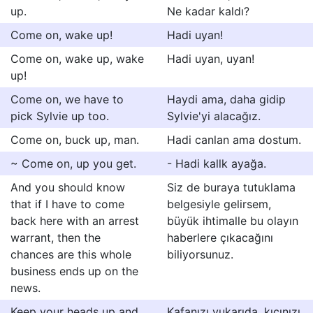
up.
Ne kadar kaldı?
Come on, wake up!
Hadi uyan!
Come on, wake up, wake
Hadi uyan, uyan!
up!
Come on, we have to
Haydi ama, daha gidip
pick Sylvie up too.
Sylvie'yi alacağız.
Come on, buck up, man.
Hadi canlan ama dostum.
~ Come on, up you get.
- Hadi kallk ayağa.
And you should know
Siz de buraya tutuklama
that if I have to come
belgesiyle gelirsem,
back here with an arrest
büyük ihtimalle bu olayın
warrant, then the
haberlere çıkacağını
chances are this whole
biliyorsunuz.
business ends up on the
news.
Keep your heads up and
Kafanızı yukarıda, kıçınızı