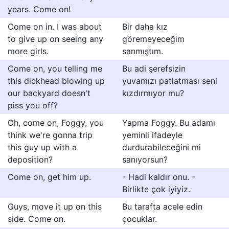
years. Come on!
Come on in. I was about
Bir daha kız
to give up on seeing any
göremeyeceğim
more girls.
sanmıştım.
Come on, you telling me
Bu adi şerefsizin
this dickhead blowing up
yuvamızı patlatması seni
our backyard doesn't
kızdırmıyor mu?
piss you off?
Oh, come on, Foggy, you
Yapma Foggy. Bu adamı
think we're gonna trip
yeminli ifadeyle
this guy up with a
durdurabileceğini mi
deposition?
sanıyorsun?
Come on, get him up.
- Hadi kaldır onu. -
Birlikte çok iyiyiz.
Guys, move it up on this
Bu tarafta acele edin
side. Come on.
çocuklar.