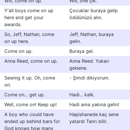
Will, come on up.
Will, öne çık.
Y'all boys come on up
Çocuklar buraya gelip
here and get your
ödülünüzü alın.
awards.
So, Jeff, Nathan, come
Jeff, Nathan, buraya
on up here.
gelin.
Come on up.
Buraya gel.
Anna Reed, come on up.
Anna Reed. Yukarı
gelsene.
Sewing it up. Oh, come
- Şimdi dikiyorum.
on.
Come on... get up.
Hadi... kalk.
Well, come on! Keep up!
Hadi ama yakına gelin!
A boy who could have
Hapishanede kaç sene
ended up behind bars for
yatardı Tanrı bilir.
God knows how many