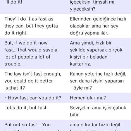
I'll do it!
içeceksin, timsah mı
yiyeceksin?
They'll do it as fast as
Ellerinden geldiğince hızlı
they can, but they gotta
olacaklar ama her şeyi
do it right.
doğru yapmalılar.
But, if we do it now,
Ama şimdi, hızlı bir
fast... that would save a
şekilde yaparsak birçok
lot of people a lot of
kişiyi bir beladan
trouble.
kurtarırız.
The law isn't fast enough,
Kanun yeterine hızlı değil,
you could do it better -
sen daha iyisini yaparsın
is that it?
- öyle mi?
- How fast can you do it?
Hemen olur mu?
Let's do it, but fast.
Sevişelim ama işini çabuk
bitir.
But not so fast... You
ama o kadar hızlı değil...