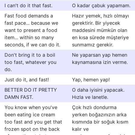
I can't do it that fast.
O kadar çabuk yapamam.
Fast food demands a
Hazır yemek, hızlı olmayı
fast pace... because we
gerektirir. Bir yiyecek
want to present a food
maddesini mümkün olan
item... within so many
en kısa sürede müşteriye
seconds, if we can do it.
sunmamız gerekir.
Don't bring it to a boil
Ne yaparsan yap hemen
too fast, whatever you
kaynamasına izin verme.
do.
Just do it, and fast!
Yap, hemen yap!
BETTER DO IT PRETTY
O daha iyisini yapacak.
DAMN FAST.
Hızla ve lanetle.
You know when you've
Çok hızlı dondurma
been eating ice cream
yerken boğazınızın arka
too fast and you get that
kısmında bir soğuk kısım
frozen spot on the back
kalır ve