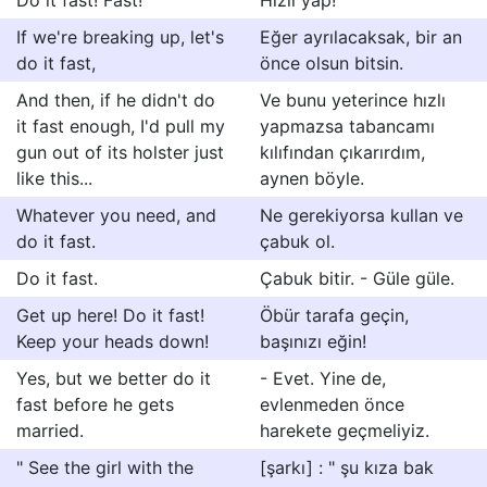
Do it fast! Fast!
Hızlı yap!
If we're breaking up, let's
Eğer ayrılacaksak, bir an
do it fast,
önce olsun bitsin.
And then, if he didn't do
Ve bunu yeterince hızlı
it fast enough, I'd pull my
yapmazsa tabancamı
gun out of its holster just
kılıfından çıkarırdım,
like this...
aynen böyle.
Whatever you need, and
Ne gerekiyorsa kullan ve
do it fast.
çabuk ol.
Do it fast.
Çabuk bitir. - Güle güle.
Get up here! Do it fast!
Öbür tarafa geçin,
Keep your heads down!
başınızı eğin!
Yes, but we better do it
- Evet. Yine de,
fast before he gets
evlenmeden önce
married.
harekete geçmeliyiz.
" See the girl with the
[şarkı] : " şu kıza bak