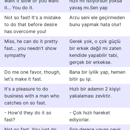
want it slow or you want
hızlı mı istiyorsun yoksa
it... You do it.
yavaş mı.Sen yap
Not so fast! It's a mistake
Arzu seni ele geçirmeden
to do that before desire
bunu yapmak hata olur!
has overcome you!
Miss, he can do it pretty
Gerek yok, o çok güçlü
fast... you needn't show
bir erkek değil mi zaten
sympathy
kendide yapabilir tabi,
gerçek bir erkekse.
Do me one favor, though,
Bana bir iyilik yap, hemen
let's make it fast.
bitir şu işi.
It's a pleasure to do
Hızlı bir adamın 2 kişiyi
business with a man who
yakalaması zevktir.
catches on so fast.
- How'd they do it so
- Çok hızlı hareket
fast?
ediyorlar.
Not so fast. You just do
Son derece yavaş çevir,