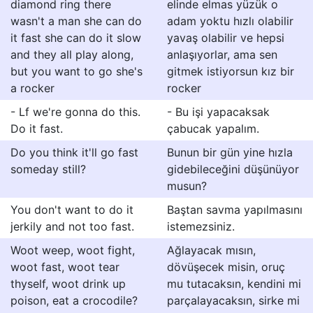
diamond ring there
elinde elmas yüzük o
wasn't a man she can do
adam yoktu hızlı olabilir
it fast she can do it slow
yavaş olabilir ve hepsi
and they all play along,
anlaşıyorlar, ama sen
but you want to go she's
gitmek istiyorsun kız bir
a rocker
rocker
- Lf we're gonna do this.
- Bu işi yapacaksak
Do it fast.
çabucak yapalım.
Do you think it'll go fast
Bunun bir gün yine hızla
someday still?
gidebileceğini düşünüyor
musun?
You don't want to do it
Baştan savma yapılmasını
jerkily and not too fast.
istemezsiniz.
Woot weep, woot fight,
Ağlayacak mısın,
woot fast, woot tear
dövüşecek misin, oruç
thyself, woot drink up
mu tutacaksın, kendini mi
poison, eat a crocodile?
parçalayacaksın, sirke mi