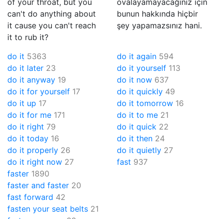
of your throat, but you
ovalayamayacağınız için
can't do anything about
bunun hakkında hiçbir
it cause you can't reach
şey yapamazsınız hani.
it to rub it?
do it
5363
do it again
594
do it later
23
do it yourself
113
do it anyway
19
do it now
637
do it for yourself
17
do it quickly
49
do it up
17
do it tomorrow
16
do it for me
171
do it to me
21
do it right
79
do it quick
22
do it today
16
do it then
24
do it properly
26
do it quietly
27
do it right now
27
fast
937
faster
1890
faster and faster
20
fast forward
42
fasten your seat belts
21