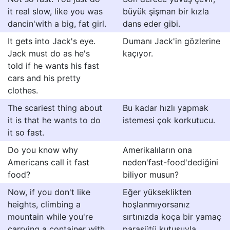
it real slow, like you was
büyük şişman bir kızla
dancin'with a big, fat girl.
dans eder gibi.
It gets into Jack's eye.
Dumanı Jack'in gözlerine
Jack must do as he's
kaçıyor.
told if he wants his fast
cars and his pretty
clothes.
The scariest thing about
Bu kadar hızlı yapmak
it is that he wants to do
istemesi çok korkutucu.
it so fast.
Do you know why
Amerikalıların ona
Americans call it fast
neden'fast-food'dediğini
food?
biliyor musun?
Now, if you don't like
Eğer yükseklikten
heights, climbing a
hoşlanmıyorsanız
mountain while you're
sırtınızda koça bir yamaç
carrying a container with
paraşütü kutusuyla