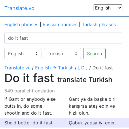
Translate.vc
English phrases
|
Russian phrases
|
Turkish phrases
Search
Translate.vc
/
English → Turkish
/
[ D ]
/ Do it fast
Do it fast
translate Turkish
549 parallel translation
If Gant or anybody else
Gant ya da başka biri
butts in, do some
karışırsa ateş edin ve
shootin'and do it fast.
hızlı olun.
She'd better do it fast.
Çabuk yapsa iyi eder.