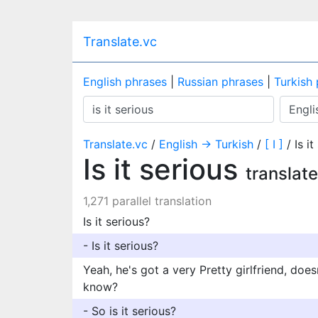
Translate.vc
English phrases
|
Russian phrases
|
Turkish
Translate.vc
/
English → Turkish
/
[ I ]
/ Is it
Is it serious
translate
1,271 parallel translation
Is it serious?
- Is it serious?
Yeah, he's got a very Pretty girlfriend, does
know?
- So is it serious?