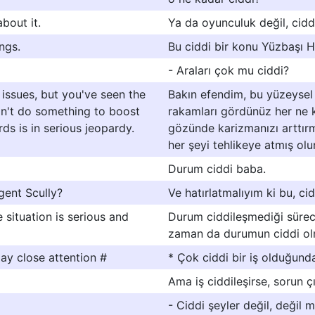
about it.
Ya da oyunculuk değil, cidd
ngs.
Bu ciddi bir konu Yüzbaşı H
- Araları çok mu ciddi?
l issues, but you've seen the
Bakın efendim, bu yüzeysel
on't do something to boost
rakamları gördünüz her ne 
s is in serious jeopardy.
gözünde karizmanızı arttır
her şeyi tehlikeye atmış olu
Durum ciddi baba.
Agent Scully?
Ve hatırlatmalıyım ki bu, cid
 situation is serious and
Durum ciddileşmediği sürec
zaman da durumun ciddi olma
ay close attention #
* Çok ciddi bir iş olduğunda
Ama iş ciddileşirse, sorun çı
- Ciddi şeyler değil, değil m