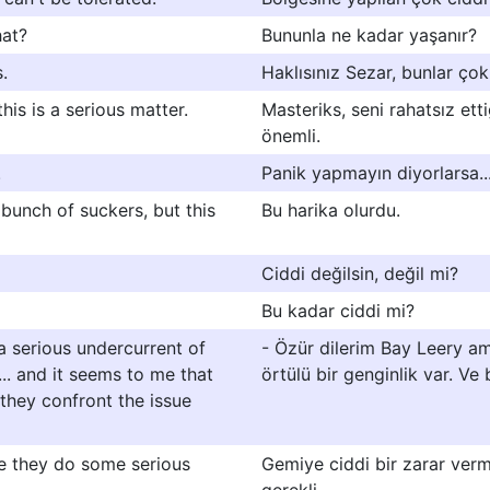
hat?
Bununla ne kadar yaşanır?
.
Haklısınız Sezar, bunlar çok
his is a serious matter.
Masteriks, seni rahatsız ett
önemli.
.
Panik yapmayın diyorlarsa... 
 bunch of suckers, but this
Bu harika olurdu.
Ciddi değilsin, değil mi?
Bu kadar ciddi mi?
 a serious undercurrent of
- Özür dilerim Bay Leery a
. and it seems to me that
örtülü bir genginlik var. Ve
 they confront the issue
ore they do some serious
Gemiye ciddi bir zarar ve