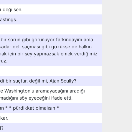
i değilsen.
astings.
 bir sorun gibi görünüyor farkındayım ama
kadar deli saçması gibi gözükse de halkın
mak için bir şey yapmazsak emek verdiğimiz
ruz.
di bir suçtur, değil mi, Ajan Scully?
e Washington'u aramayacağını aradığı
dığını söyleyeceğini ifade etti.
n * * pürdikkat olmalısın *
kar.
i?