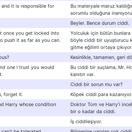
 and it is responsible for
Bu materyale maruz kaldığı
sorumlu olduğuna inanıyor
Beyler. Bence durum ciddi.
but once you get locked into
Yolculuk için bütün bunlara
to push it as far as you can.
böyle ciddi bir uyuşturucu k
gitme eğilimi ortaya çıkıyor
ious?
Kesinlikle, tamamen, geri dö
and one I trust you would
Bu ciddi bir suçlama, Mr. H
t.
kanıtın var.
Ciddi bir sorun mu var?
 forget it.
Köpek ciddi para kazanıyor
nd Harry whose condition
Doktor Tom ve Harry'i inc
bir o kadar da ciddi.
İş ciddileşiyor.
t can't be tolerated.
Bölgesine yapılan çok ciddi 