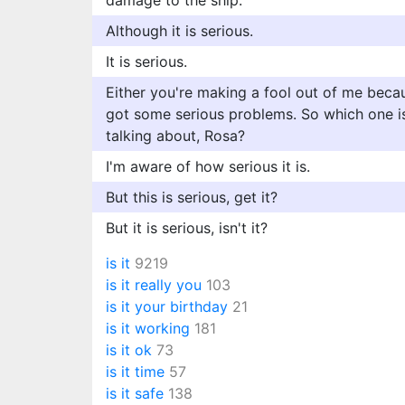
damage to the ship.
Although it is serious.
It is serious.
Either you're making a fool out of me becau
got some serious problems. So which one is
talking about, Rosa?
I'm aware of how serious it is.
But this is serious, get it?
But it is serious, isn't it?
is it
9219
is it really you
103
is it your birthday
21
is it working
181
is it ok
73
is it time
57
is it safe
138