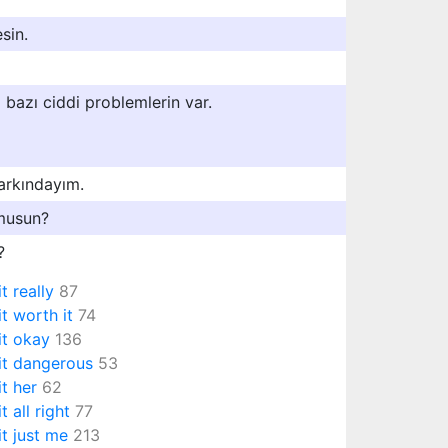
sin.
 bazı ciddi problemlerin var.
arkındayım.
 musun?
?
it really
87
 it worth it
74
 it okay
136
 it dangerous
53
it her
62
it all right
77
 it just me
213