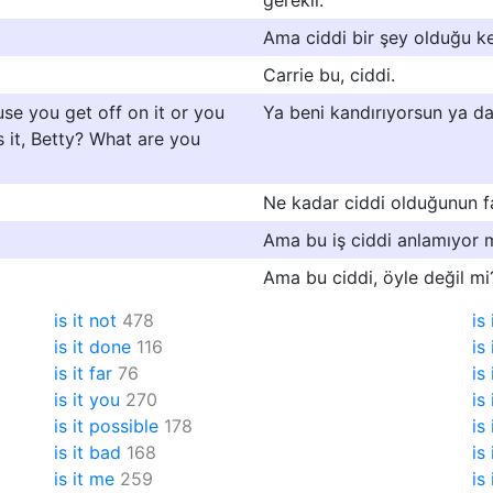
gerekli.
Ama ciddi bir şey olduğu ke
Carrie bu, ciddi.
se you get off on it or you
Ya beni kandırıyorsun ya da
 it, Betty? What are you
Ne kadar ciddi olduğunun f
Ama bu iş ciddi anlamıyor
Ama bu ciddi, öyle değil mi
is it not
478
is 
is it done
116
is
is it far
76
is
is it you
270
is
is it possible
178
is 
is it bad
168
is 
is it me
259
is