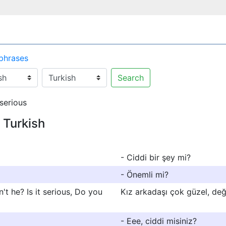
 phrases
Search
 serious
 Turkish
- Ciddi bir şey mi?
- Önemli mi?
n't he? Is it serious, Do you
Kız arkadaşı çok güzel, değ
- Eee, ciddi misiniz?