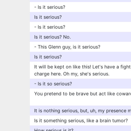
- Is it serious?
Is it serious?
- Is it serious?
Is it serious? No.
- This Glenn guy, is it serious?
Is it serious?
It will be kept on like this! Let's have a figh
charge here. Oh my, she's serious.
- Is it so serious?
You pretend to be brave but act like coward
It is nothing serious, but, uh, my presence 
Is it something serious, like a brain tumor?
How serious is it?