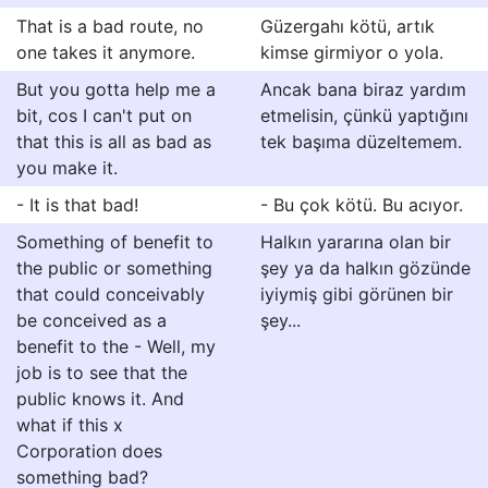
That is a bad route, no
Güzergahı kötü, artık
one takes it anymore.
kimse girmiyor o yola.
But you gotta help me a
Ancak bana biraz yardım
bit, cos I can't put on
etmelisin, çünkü yaptığını
that this is all as bad as
tek başıma düzeltemem.
you make it.
- It is that bad!
- Bu çok kötü. Bu acıyor.
Something of benefit to
Halkın yararına olan bir
the public or something
şey ya da halkın gözünde
that could conceivably
iyiymiş gibi görünen bir
be conceived as a
şey...
benefit to the - Well, my
job is to see that the
public knows it. And
what if this x
Corporation does
something bad?