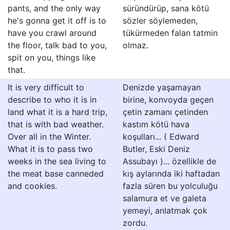
pants, and the only way
süründürüp, sana kötü
he's gonna get it off is to
sözler söylemeden,
have you crawl around
tükürmeden falan tatmin
the floor, talk bad to you,
olmaz.
spit on you, things like
that.
It is very difficult to
Denizde yaşamayan
describe to who it is in
birine, konvoyda geçen
land what it is a hard trip,
çetin zamanı çetinden
that is with bad weather.
kastım kötü hava
Over all in the Winter.
koşulları... ( Edward
What it is to pass two
Butler, Eski Deniz
weeks in the sea living to
Assubayı )... özellikle de
the meat base canneded
kış aylarında iki haftadan
and cookies.
fazla süren bu yolculuğu
salamura et ve galeta
yemeyi, anlatmak çok
zordu.