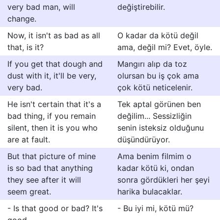
very bad man, will
değiştirebilir.
change.
Now, it isn't as bad as all
O kadar da kötü değil
that, is it?
ama, değil mi? Evet, öyle.
If you get that dough and
Mangırı alıp da toz
dust with it, it'll be very,
olursan bu iş çok ama
very bad.
çok kötü neticelenir.
He isn't certain that it's a
Tek aptal görünen ben
bad thing, if you remain
değilim... Sessizliğin
silent, then it is you who
senin isteksiz olduğunu
are at fault.
düşündürüyor.
But that picture of mine
Ama benim filmim o
is so bad that anything
kadar kötü ki, ondan
they see after it will
sonra gördükleri her şeyi
seem great.
harika bulacaklar.
- Is that good or bad? It's
- Bu iyi mi, kötü mü?