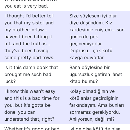
you eat is very bad.
I thought I'd better tell
Size söylesem iyi olur
you that my sister and
diye düşündüm. Kız
my brother-in-law...
kardeşimle eniştem... son
haven't been hitting it
günlerde pek
off, and the truth is...
geçinemiyorlar.
they've been having
Doğrusu... çok kötü
some pretty bad rows.
kavga ediyorlar.
Is it this damn book that
Bana böylesine bir
brought me such bad
uğursuzluk getiren lânet
luck?
kitap bu mu?
I know this wasn't easy
Kolay olmadığının ve
and this is a bad time for
kötü anlar geçirdiğinin
you, but it's gotta be
farkındayım. Ama bunları
done, you can
sormamız gerekiyordu.
understand that, right?
Anlıyorsun, değil mi?
Whether it's good or bad,
İyi de olsa kötü de olsa,