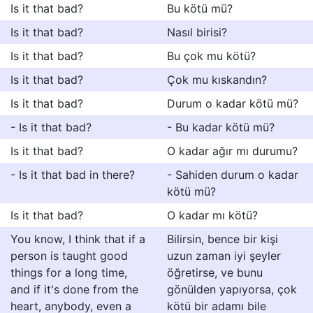
Is it that bad?
Bu kötü mü?
Is it that bad?
Nasıl birisi?
Is it that bad?
Bu çok mu kötü?
Is it that bad?
Çok mu kıskandın?
Is it that bad?
Durum o kadar kötü mü?
- Is it that bad?
- Bu kadar kötü mü?
Is it that bad?
O kadar ağır mı durumu?
- Is it that bad in there?
- Sahiden durum o kadar
kötü mü?
Is it that bad?
O kadar mı kötü?
You know, I think that if a
Bilirsin, bence bir kişi
person is taught good
uzun zaman iyi şeyler
things for a long time,
öğretirse, ve bunu
and if it's done from the
gönülden yapıyorsa, çok
heart, anybody, even a
kötü bir adamı bile