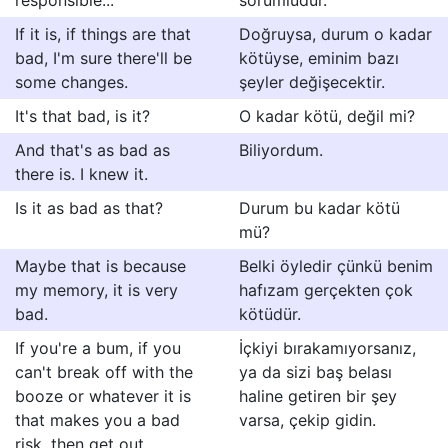
responsible...
sorumludur.
If it is, if things are that
Doğruysa, durum o kadar
bad, I'm sure there'll be
kötüyse, eminim bazı
some changes.
şeyler değişecektir.
It's that bad, is it?
O kadar kötü, değil mi?
And that's as bad as
Biliyordum.
there is. I knew it.
Is it as bad as that?
Durum bu kadar kötü
mü?
Maybe that is because
Belki öyledir çünkü benim
my memory, it is very
hafızam gerçekten çok
bad.
kötüdür.
If you're a bum, if you
İçkiyi bırakamıyorsanız,
can't break off with the
ya da sizi baş belası
booze or whatever it is
haline getiren bir şey
that makes you a bad
varsa, çekip gidin.
risk, then get out.