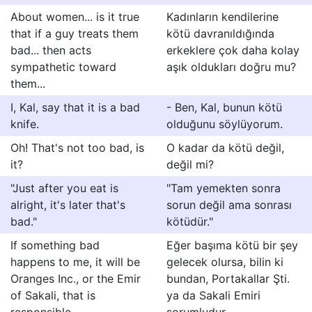
About women... is it true
Kadınların kendilerine
that if a guy treats them
kötü davranıldığında
bad... then acts
erkeklere çok daha kolay
sympathetic toward
aşık oldukları doğru mu?
them...
I, Kal, say that it is a bad
- Ben, Kal, bunun kötü
knife.
olduğunu söylüyorum.
Oh! That's not too bad, is
O kadar da kötü değil,
it?
değil mi?
"Just after you eat is
"Tam yemekten sonra
alright, it's later that's
sorun değil ama sonrası
bad."
kötüdür."
If something bad
Eğer başıma kötü bir şey
happens to me, it will be
gelecek olursa, bilin ki
Oranges Inc., or the Emir
bundan, Portakallar Şti.
of Sakali, that is
ya da Sakali Emiri