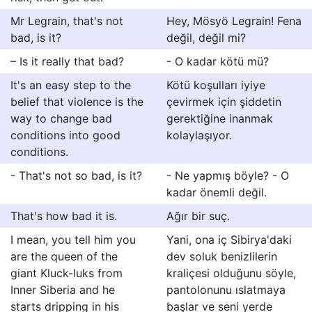
Mr Legrain, that's not
Hey, Mösyö Legrain! Fena
bad, is it?
değil, değil mi?
– Is it really that bad?
- O kadar kötü mü?
It's an easy step to the
Kötü koşulları iyiye
belief that violence is the
çevirmek için şiddetin
way to change bad
gerektiğine inanmak
conditions into good
kolaylaşıyor.
conditions.
- That's not so bad, is it?
- Ne yapmış böyle? - O
kadar önemli değil.
That's how bad it is.
Ağır bir suç.
I mean, you tell him you
Yani, ona iç Sibirya'daki
are the queen of the
dev soluk benizlilerin
giant Kluck-luks from
kraliçesi olduğunu söyle,
Inner Siberia and he
pantolonunu ıslatmaya
starts dripping in his
başlar ve seni yerde