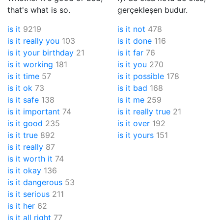
that's what is so.
gerçekleşen budur.
is it
9219
is it not
478
is it really you
103
is it done
116
is it your birthday
21
is it far
76
is it working
181
is it you
270
is it time
57
is it possible
178
is it ok
73
is it bad
168
is it safe
138
is it me
259
is it important
74
is it really true
21
is it good
235
is it over
192
is it true
892
is it yours
151
is it really
87
is it worth it
74
is it okay
136
is it dangerous
53
is it serious
211
is it her
62
is it all right
77