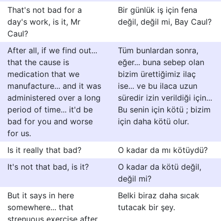
That's not bad for a
Bir günlük iş için fena
day's work, is it, Mr
değil, değil mi, Bay Caul?
Caul?
After all, if we find out...
Tüm bunlardan sonra,
that the cause is
eğer... buna sebep olan
medication that we
bizim ürettiğimiz ilaç
manufacture... and it was
ise... ve bu ilaca uzun
administered over a long
süredir izin verildiği için...
period of time... it'd be
Bu senin için kötü ; bizim
bad for you and worse
için daha kötü olur.
for us.
Is it really that bad?
O kadar da mı kötüydü?
It's not that bad, is it?
O kadar da kötü değil,
değil mi?
But it says in here
Belki biraz daha sıcak
somewhere... that
tutacak bir şey.
strenuous exercise after