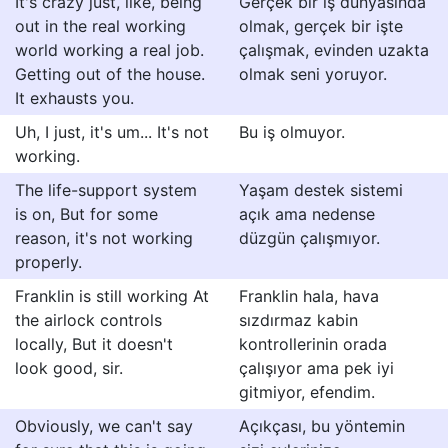
It's crazy just, like, being
Gerçek bir iş dünyasında
out in the real working
olmak, gerçek bir işte
world working a real job.
çalışmak, evinden uzakta
Getting out of the house.
olmak seni yoruyor.
It exhausts you.
Uh, I just, it's um... It's not
Bu iş olmuyor.
working.
The life-support system
Yaşam destek sistemi
is on, But for some
açık ama nedense
reason, it's not working
düzgün çalışmıyor.
properly.
Franklin is still working At
Franklin hala, hava
the airlock controls
sızdırmaz kabin
locally, But it doesn't
kontrollerinin orada
look good, sir.
çalışıyor ama pek iyi
gitmiyor, efendim.
Obviously, we can't say
Açıkçası, bu yöntemin