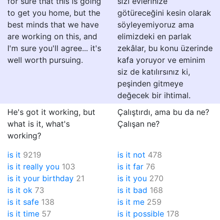
for sure that this is going
sizi evlerinize
to get you home, but the
götüreceğini kesin olarak
best minds that we have
söyleyemiyoruz ama
are working on this, and
elimizdeki en parlak
I'm sure you'll agree... it's
zekâlar, bu konu üzerinde
well worth pursuing.
kafa yoruyor ve eminim
siz de katılırsınız ki,
peşinden gitmeye
değecek bir ihtimal.
He's got it working, but
Çalıştırdı, ama bu da ne?
what is it, what's
Çalışan ne?
working?
is it
9219
is it not
478
is it really you
103
is it far
76
is it your birthday
21
is it you
270
is it ok
73
is it bad
168
is it safe
138
is it me
259
is it time
57
is it possible
178