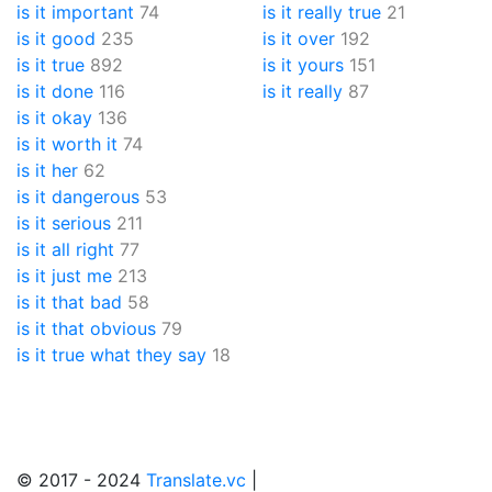
is it important
74
is it really true
21
is it good
235
is it over
192
is it true
892
is it yours
151
is it done
116
is it really
87
is it okay
136
is it worth it
74
is it her
62
is it dangerous
53
is it serious
211
is it all right
77
is it just me
213
is it that bad
58
is it that obvious
79
is it true what they say
18
© 2017 - 2024
Translate.vc
|