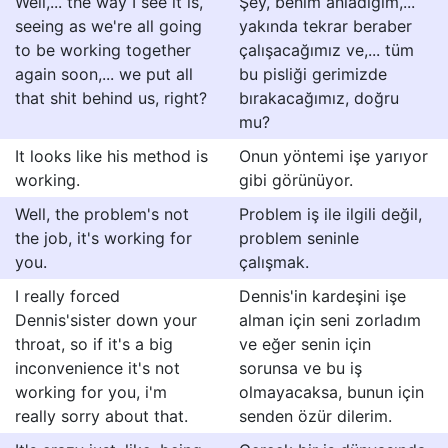
Well,... the way I see it is,
Şey, benim anladığım,...
seeing as we're all going
yakında tekrar beraber
to be working together
çalışacağımız ve,... tüm
again soon,... we put all
bu pisliği gerimizde
that shit behind us, right?
bırakacağımız, doğru
mu?
It looks like his method is
Onun yöntemi işe yarıyor
working.
gibi görünüyor.
Well, the problem's not
Problem iş ile ilgili değil,
the job, it's working for
problem seninle
you.
çalışmak.
I really forced
Dennis'in kardeşini işe
Dennis'sister down your
alman için seni zorladım
throat, so if it's a big
ve eğer senin için
inconvenience it's not
sorunsa ve bu iş
working for you, i'm
olmayacaksa, bunun için
really sorry about that.
senden özür dilerim.