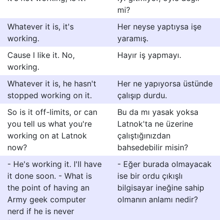
mi?
Whatever it is, it's
Her neyse yaptıysa işe
working.
yaramış.
Cause I like it. No,
Hayır iş yapmayı.
working.
Whatever it is, he hasn't
Her ne yapıyorsa üstünde
stopped working on it.
çalışıp durdu.
So is it off-limits, or can
Bu da mı yasak yoksa
you tell us what you're
Latnok'ta ne üzerine
working on at Latnok
çalıştığınızdan
now?
bahsedebilir misin?
- He's working it. I'll have
- Eğer burada olmayacak
it done soon. - What is
ise bir ordu çıkışlı
the point of having an
bilgisayar ineğine sahip
Army geek computer
olmanın anlamı nedir?
nerd if he is never