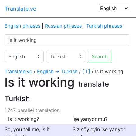
Translate.vc
English phrases
|
Russian phrases
|
Turkish phrases
Search
Translate.vc
/
English → Turkish
/
[ I ]
/ Is it working
Is it working
translate
Turkish
1,747 parallel translation
- Is it working?
İşe yarıyor mu?
So, you tell me, is it
Siz söyleyin işe yarıyor