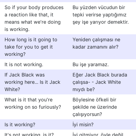
So if your body produces
Bu yüzden vücudun bir
a reaction like that, it
tepki verirse yaptığımız
means what we're doing
şey işe yarıyor demektir.
is working.
How long is it going to
Yeniden çalışması ne
take for you to get it
kadar zamanını alır?
working?
It is not working.
Bu işe yaramaz.
If Jack Black was
Eğer Jack Black burada
working here... Is it Jack
çalışsa- - Jack White
White?
mıydı be?
What is it that you're
Böylesine öfkeli bir
working on so furiously?
şekilde ne üzerinde
çalışıyorsun?
Is it working?
İyi misin?
It's not working, is it?
İyi gitmiyor, öyle değil