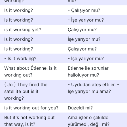
working?
mu?
Is it working?
- Çalışıyor mu?
Is it working?
- İşe yarıyor mu?
is it working yet?
Çalışıyor mu?
Is it working?
İşe yarıyor mu?
Is it working?
Çalışıyor mu?
- Is it working?
- İşe yarıyor mu?
What about Étienne, is it
Etienne ile sorunlar
working out?
halloluyor mu?
( Jo ) They fired the
- Uydudan ateş ettiler. -
satellite but is it
İşe yarıyor mu ama?
working?
is it working out for you?
Düzeldi mi?
But it's not working out
Ama işler o şekilde
that way, is it?
yürümedi, değil mi?